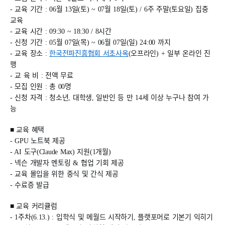
-
교육 기간 : 06월 13일(토) ~ 07월 18일(토) / 6주 주말(토요일) 집중
교육
-
교육 시간 : 09:30 ~ 18:30 / 8시간
-
신청 기간 : 05월 07일(목) ~ 06월 07일(일) 24:00 까지
-
교육 장소 :
한국전파진흥협회 서초사옥
(오프라인) + 일부 온라인 진
행
-
교 육 비 : 전액 무료
-
모집 인원 : 총 00명
-
신청 자격 : 청소년, 대학생, 일반인 등 만 14세 이상 누구나 참여 가
능
■ 교육 혜택
- GPU
노트북 제공
- AI
도구(Claude Max) 지원(1개월)
-
넥슨 개발자 멘토링 & 협업 기회 제공
-
교육 몰입을 위한 중식 및 간식 제공
-
수료증 발급
■ 교육 커리큘럼
- 1
주차(6.13.) : 입학식 및 메월드 시작하기, 플랫포머로 기본기 익히기