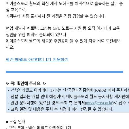
메이플스토리 월드의 핵심 제작 노하우를 체계적으로 습득하는 실무 중
심 교육으로,
기획부터 최종 출시까지 전 과정을 직접 경험할 수 있습니다.
현업 개발자 멘토링, 고성능 GPU 노트북 지원 등 오직 아카데미 교육
생만을 위한 혜택도 준비되어 있으니
메이플스토리 월드의 새로운 주인공이 될 수 있게 지금 바로 도전해보
세요.
넥슨 메월드 아카데미 1기 지원하기
✨
꼭! 확인해 주세요.
✨
- <
넥슨 메월드 아카데미 1기>는 ‘한국전파진흥협회(RAPA)’에서 주최
- 선발 결과는 개별 안내 예정이며, 메이플스토리 월드 공지사항 게시판
- 관련 문의사항이 있으신 경우 주최 측 문의처(
mtvs@rapa.or.kr
)로 접수
- 교육 일정 및 내용은 주최 측 사정에 따라 변경될 수 있습니다.
■ 모집 안내
-
모집 분야 : 넥슨 메월드 아카데미 1기