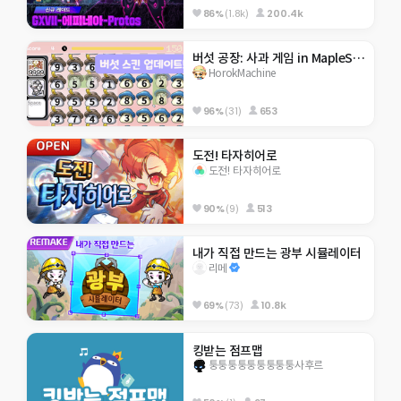
86%
(1.8k)
200.4k
버섯 공장: 사과 게임 in MapleStory World
HorokMachine
96%
(31)
653
도전! 타자히어로
도전! 타자히어로
90%
(9)
513
내가 직접 만드는 광부 시뮬레이터
리메
69%
(73)
10.8k
킹받는 점프맵
퉁퉁퉁퉁퉁퉁퉁퉁퉁사후르