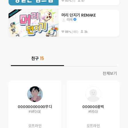
50%
(1)
97
머리 던지기 REMAKE
리메
88%
(46)
3k
친구
15
전체보기
00000000000무디
000000꽁벅
#Wf0GE
#fr5GI
오프라인
오프라인