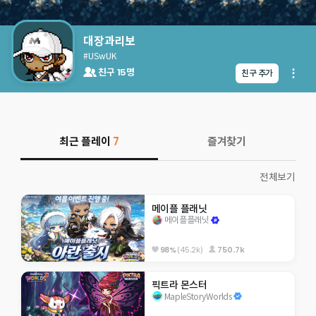
대장과리보
#USwUK
친구 15명
친구 추가
최근 플레이
7
즐겨찾기
전체보기
메이플 플래닛
메이플플래닛
98%
(45.2k)
750.7k
픽트라 몬스터
MapleStoryWorlds