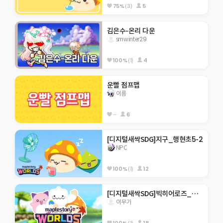
75%
(3)
5
김은수-온리 다운
smwinter29
100%
(1)
4
운빨 점프맵
이름
--
6
[디지털새싹SDG]지구_행현초5-2
NPC
100%
(1)
12
[디지털새싹SDG]빅히어로즈_제주한라대_310호_미래에서 온 점프맵
이무기
100%
(1)
18