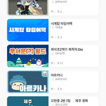
unknown
--
3
시계탑 타임어택
이예솔
--
3
와석초2학기 제작자:Dia
camp15
--
14
아르카나
unknown
--
6
오현중 2반 1팀      제주 정복
퀸카오우빈