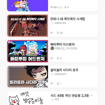
66%
(2)
4
0110-1-18 똑닥똑닥 시계탑
unknown
--
36
빠띠뿌띠 어드벤처
부평남초_주니어29
--
4
올라올라 사다리 경주
unknown
--
1
시드 48층 개인 연습용 2,3층 텔포O
버섯