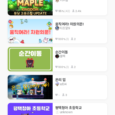
어푸곰
95%
(42)
2.4k
움직여라! 차원의문!
타조알9
100%
(1)
2
순간이동
블렉
100%
(1)
2
온리 업
sd34
--
3
평택청아 초등학교
unknown