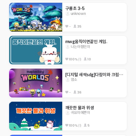
구룡초 3-5
unknown
--
35
mwg움직이면끝인 게임.
나는야잼민이
100%
(1)
10
[디지털 새싹sdg]다람이와 크림이월드
염소
--
36
깨끗한 물과 위생 
귀요미예쁜이
100%
(1)
5