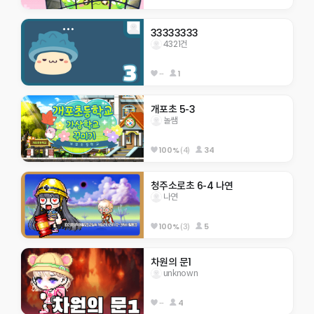
33333333
4321건
--
1
개포초 5-3
놀쌤
100%
(4)
34
청주소로초 6-4 나연
나연
100%
(3)
5
차원의 문1
unknown
--
4