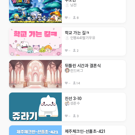
우도반 
닝겐
--
8
학교 가는 길ㅋ
인봉441딸기우유
--
2
뒤틀린 시간과 결혼식
린드버그
--
14
진선 3-10
성준수
--
3
제주체크인-선흘초-421