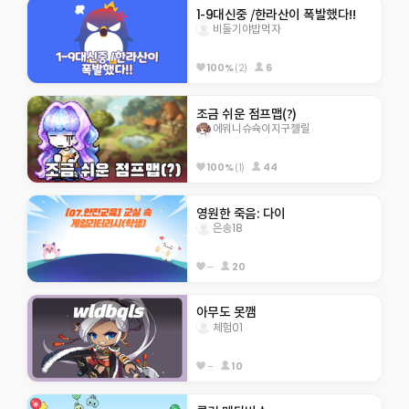
1-9대신중 /한라산이 폭발했다!!
비둘기야밥먹자
100%
(2)
6
조금 쉬운 점프맵(?)
에워니슈슉이지구젤릴
100%
(1)
44
영원한 죽음: 다이
은송18
--
20
아무도 못깸
체험01
--
10