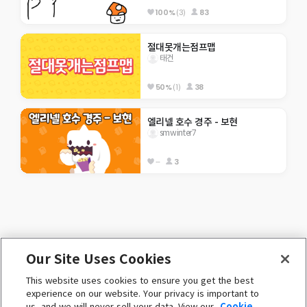
100%
(3)
83
절대못개는점프맵
태건
50%
(1)
38
엘리넬 호수 경주 - 보현
smwinter7
--
3
Our Site Uses Cookies
KOREAN (한국어)
This website uses cookies to ensure you get the best
 ⓒ Nexon Korea Corp. & Toben Studio Inc. 

experience on our website. Your privacy is important to
All Rights Reserved. 
us, and we will never sell your data. View our
Cookie