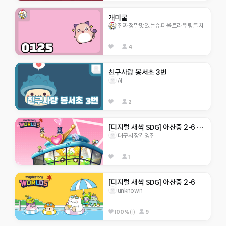
개미굴
진짜정말맛있는슈퍼울트라뿌링클치
--
4
친구사랑 봉서초 3번
AI
--
2
[디지털 새싹 SDG] 아산중 2-6 지구 구하기
대구시장권영진
--
1
[디지털 새싹 SDG] 아산중 2-6
unknown
100%
(1)
9