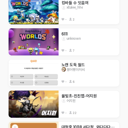
킹바들 수 잇음여
xllalee_hhe
--
2
6111
unknown
--
7
노캔 도둑 월드
붕어빵아저씨
--
6
율빛초-친친맵-어지원
어지원
--
22
대청중 10118 서다정_와다다다닥 모험!