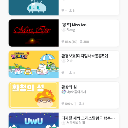
--
6
[공포] Miss Ive.
Rosig
83%
(10)
380
환경보호[디지털새싹동홍52]
이숨
--
11
환상의 섬
vip어둠의기사
100%
(1)
2
디지털 새싹 크리스탈왕국 행복초 5-8 응애~~
서윤재발닦개