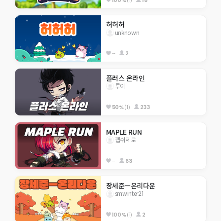
허허허
unknown
--
2
플러스 온라인
루이
50%
(1)
233
MAPLE RUN
펩쉬제로
--
63
장세준ㅡ온리다운
smwinter21
100%
(1)
2