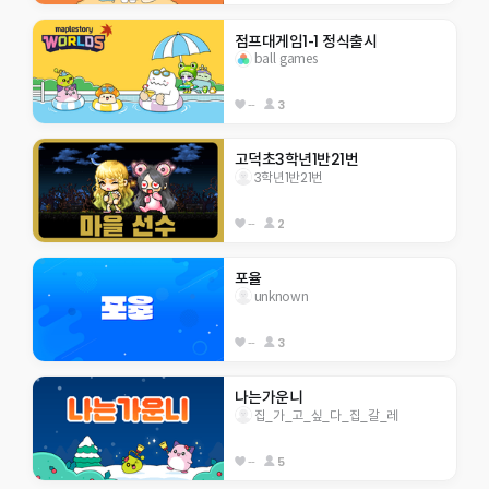
점프대게임1-1 정식출시
ball games
--
3
고덕초3학년1반21번
3학년1반21번
--
2
포율
unknown
--
3
나는가운니
집_가_고_싶_다_집_갈_레
--
5