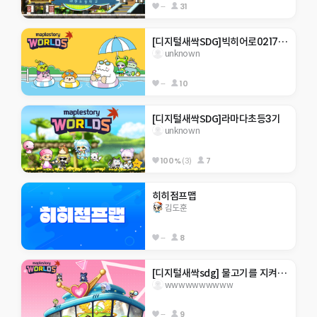
--
31
[디지털새싹SDG]빅히어로0217 한라대 재미있는 게임맵  . ..을 깰수있을거라 생각하나
unknown
--
10
[디지털새싹SDG]라마다초등3기
unknown
100%
(3)
7
히히점프맵
김도훈
--
8
[디지털새싹sdg] 물고기를 지켜주새오 ㅎㅎ
wwwwwwwwww
--
9