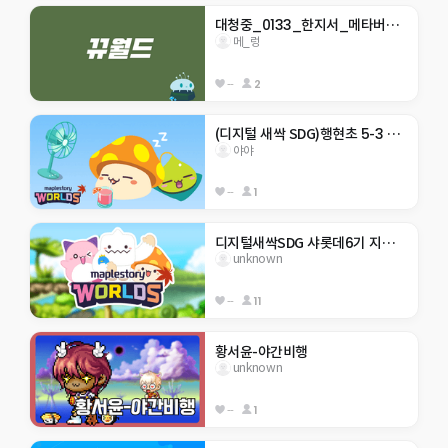
대청중_0133_한지서_메타버스 점프맵
메_렁
--
2
(디지털 새싹 SDG)행현초 5-3 야야 -생태계 보호-
야야
--
1
디지털새싹SDG 샤롯데6기 지구 구하기
unknown
--
11
황서윤-야간비행
unknown
--
1