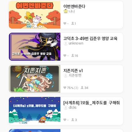
이번엔바준다
나나
--
1
고덕초 3-49번 김준우 영양 교육
unknown
--
16
지존지존 v1
지존핑맨
75%
(3)
34
[사계초6] 1모둠_제주도를  구해줘
dlcks
--
3