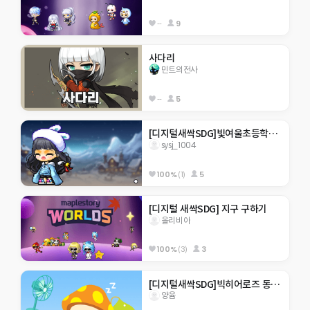
--
9
사다리
민트의전사
--
5
[디지털새싹SDG]빛여울초등학교 sysj_1004
sysj_1004
100%
(1)
5
[디지털 새싹SDG] 지구 구하기
올리비아
100%
(3)
3
[디지털새싹SDG]빅히어로즈 동홍초 미래
양윰