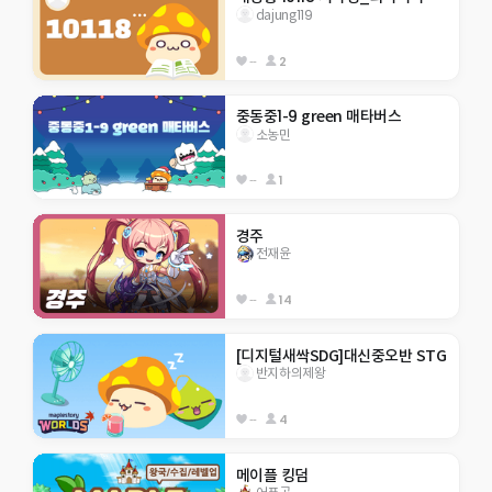
dajung119
--
2
중동중1-9 green 매타버스
소농민
--
1
경주
전재윤
--
14
[디지털새싹SDG]대신중오반 STG
반지하의제왕
--
4
메이플 킹덤