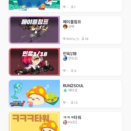
--
1
메이플점프
승해
100%
(2)
18
민욱1/18
연수21
--
6
RUN2SOUL
예이호
--
13
ㅋㅋㅋ타워
mc52