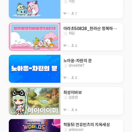
지원
--
7
아라초50828_한라산 정복하자                    
튀김
--
3
노아윤-차원의 문
smwinter7
--
3
희성이바보
김장한
--
4
학동51 껀유빈츠의 지옥세상
unknown