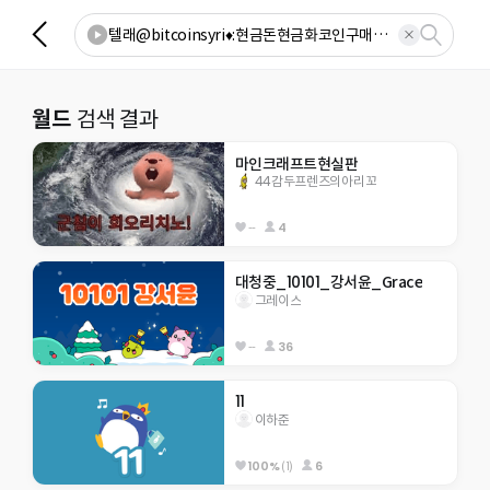
월드
검색 결과
마인크래프트현실판
44감두프렌즈의아리꼬
--
4
대청중_10101_강서윤_Grace
그레이스
--
36
11
이하준
100%
(1)
6