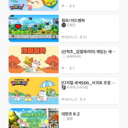
--
5
점프! 어드벤쳐
드래곤
100%
(3)
27
(선학초_김발레리아) 재밌는 세계 여행 체험
unknown
--
7
[디지털 새싹SDG_서귀포 초등 4기]히든 서귀포 아무도 못깨는 점프맵
피쿠루고수수달
100%
(2)
4
대현초 6-2
놀쌤