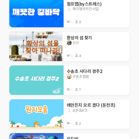
점프맵(by스트레스)
육각형의치킨사업
--
3
환상의 섬 찾기
도아
--
4
수송초 사다리 경주2
수송초컴쌤
--
7
왜만든지 모르 겠다 (둔전초)
zi존dar크
--
2