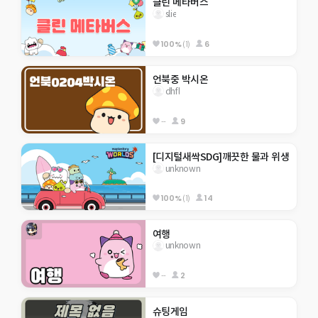
클린 메타버스
slie
100%
(1)
6
언북중 박시온
dhfl
--
9
[디지털새싹SDG]깨끗한 물과 위생
unknown
100%
(1)
14
여행
unknown
--
2
슈팅게임