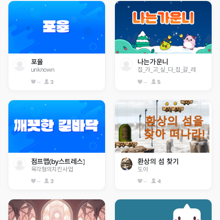
포율
나는가운니
unknown
집_가_고_싶_다_집_갈_레
--
3
--
5
점프맵(by스트레스)
환상의 섬 찾기
육각형의치킨사업
도아
--
3
--
4