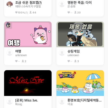
조금 쉬운 점프맵(?)
영원한 죽음: 다이
에워니슈슉이지구젤릴
은송18
(1)
44
--
20
100%
여행
슈팅게임
unknown
unknown
--
2
--
3
[공포] Miss Ive.
환경보호[디지털새싹동홍52]
Rosig
이숨