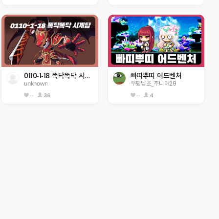
0110-1-18 똑닥똑닥 시계탑
빠띠뿌띠 어드벤처
unknown
부평남초_주니어29
--
36
--
4