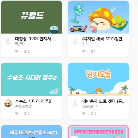
대청중_0133_한지서_메타버스 점프맵
(디지털 새싹 SDG)행현초 5-3 야야 -생태계 보호-
메_렁
야야
--
2
--
1
수송초 사다리 경주2
왜만든지 모르 겠다 (둔전초)
수송초컴쌤
zi존dar크
--
7
--
2