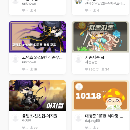
unknown
진짜정말맛있는슈퍼울트라뿌링클치
--
4
--
4
고덕초 3-49번 김준우 영양 교육
지존지존 v1
unknown
지존핑맨
--
16
(3)
34
75%
율빛초-친친맵-어지원
대청중 10118 서다정_와다다다닥 모험!
어지원
dajung119
--
22
--
2