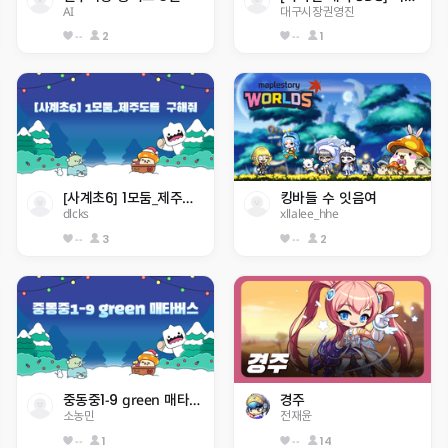
AI
대구시장권영진
--
2
--
1
[사계초6] 1모둠_제주도를  구해줘
킹바들 수 잇음여
dlcks
xllalee_hhe
--
3
--
2
중동중1-9 green 매타버스
경주
소농민
전재윤
--
1
--
14