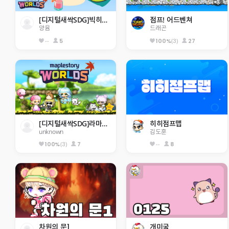
[디지털새싹SDG]빅히어로즈 동홍초 미래
점프! 어드벤쳐
양윰
드래곤
--
5
(3)
27
100%
[디지털새싹SDG]라마다초등3기
히히점프맵
unknown
김도훈
(3)
7
--
8
100%
차원의 문1
개미굴