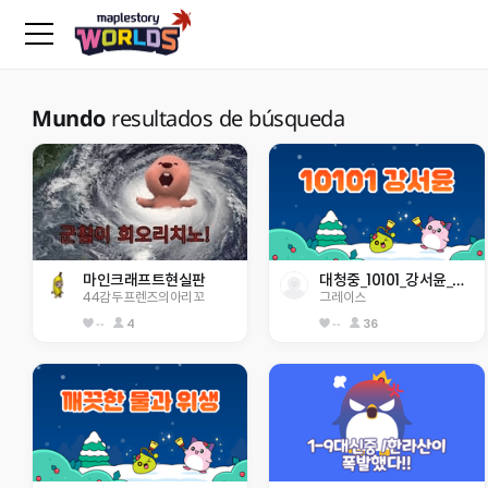
Mundo
resultados de búsqueda
마인크래프트현실판
대청중_10101_강서윤_Grace
44감두프렌즈의아리꼬
그레이스
--
4
--
36