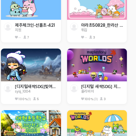
제주체크인-선흘초-421
아라초50828_한라산 정복하자                    
지원
튀김
--
7
--
3
[디지털새싹SDG]빛여울초등학교 sysj_1004
[디지털 새싹SDG] 지구 구하기
sysj_1004
올리비아
(1)
5
(3)
3
100%
100%