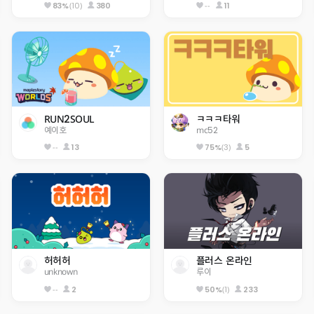
(10)
380
--
11
83%
RUN2SOUL
ㅋㅋㅋ타워
예이호
mc52
--
13
(3)
5
75%
허허허
플러스 온라인
unknown
루이
--
2
(1)
233
50%