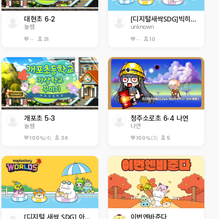
대현초 6-2
[디지털새싹SDG]빅히어로0217 한라대 재미있는 게임맵  . ..을 깰수있을거라 생각하나
놀쌤
unknown
--
31
--
10
개포초 5-3
청주소로초 6-4 나연
놀쌤
나연
(4)
34
(3)
5
100%
100%
[디지털 새싹 SDG] 아산중 2-6
이번엔바준다