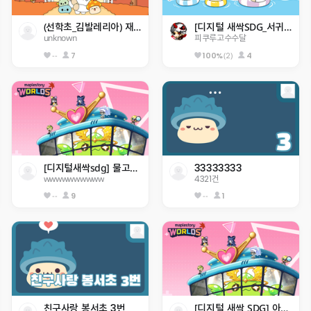
(선학초_김발레리아) 재밌는 세계 여행 체험
[디지털 새싹SDG_서귀포 초등 4기]히든 서귀포 아무도 못깨는 점프맵
unknown
피쿠루고수수달
--
7
(2)
4
100%
[디지털새싹sdg] 물고기를 지켜주새오 ㅎㅎ
33333333
wwwwwwwwww
4321건
--
9
--
1
친구사랑 봉서초 3번
[디지털 새싹 SDG] 아산중 2-6 지구 구하기