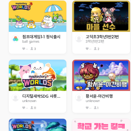
점프대게임1-1 정식출시
고덕초3학년1반21번
ball games
3학년1반21번
--
3
--
2
디지털새싹SDG 샤롯데6기 지구 구하기
황서윤-야간비행
unknown
unknown
--
11
--
1