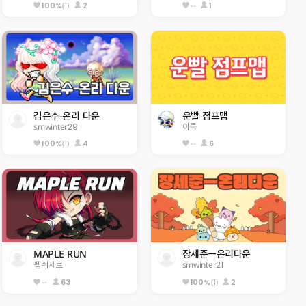
(1)
2
--
1
100%
김은수-온리 다운
운빨 점프맵
smwinter29
이름
(1)
4
--
6
100%
MAPLE RUN
장세준ㅡ온리다운
펩쉬제로
smwinter21
--
63
(1)
2
100%