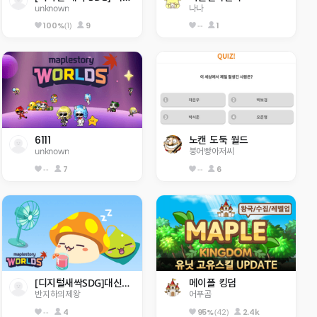
unknown
나나
(1)
9
--
1
100%
6111
노캔 도둑 월드
unknown
붕어빵아저씨
--
7
--
6
[디지털새싹SDG]대신중오반 STG
메이플 킹덤
반지하의제왕
어푸곰
--
4
(42)
2.4k
95%