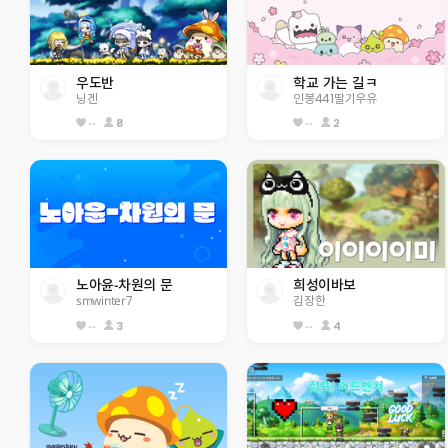
우도반 
학교 가는 길ㅋ
닝겐
인봉441딸기우유
--
8
--
2
노아윤-차원의 문
희성이바보
smwinter7
김장한
--
3
--
4