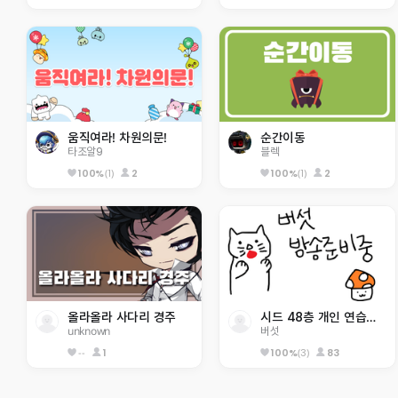
움직여라! 차원의문!
순간이동
타조알9
블렉
(1)
2
(1)
2
100%
100%
올라올라 사다리 경주
시드 48층 개인 연습용 2,3층 텔포O
unknown
버섯
--
1
(3)
83
100%