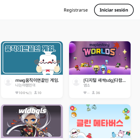
Registrarse
Iniciar sesión
mwg움직이면끝인 게임.
[디지털 새싹sdg]다람이와 크림이월드
나는야잼민이
염소
(1)
10
--
36
100%