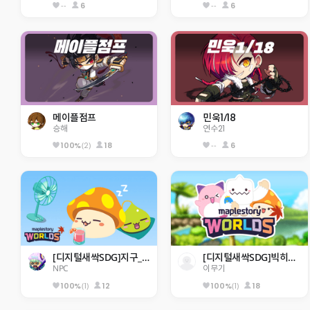
--
6
--
6
메이플점프
민욱1/18
승해
연수21
(2)
18
--
6
100%
[디지털새싹SDG]지구_행현초5-2
[디지털새싹SDG]빅히어로즈_제주한라대_310호_미래에서 온 점프맵
NPC
이무기
(1)
12
(1)
18
100%
100%