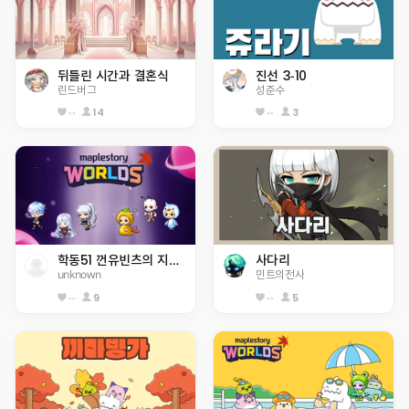
뒤틀린 시간과 결혼식
진선 3-10
린드버그
성준수
--
14
--
3
학동51 껀유빈츠의 지옥세상
사다리
unknown
민트의전사
--
9
--
5