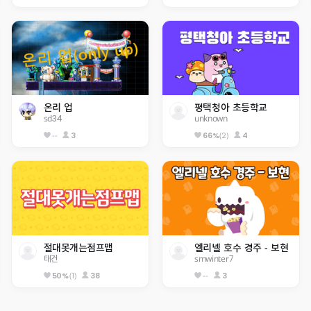
온리 업
평택청아 초등학교
sd34
unknown
--
3
(2)
4
66%
절대못개는점프맵
엘리넬 호수 경주 - 보현
태건
smwinter7
(1)
38
--
3
50%