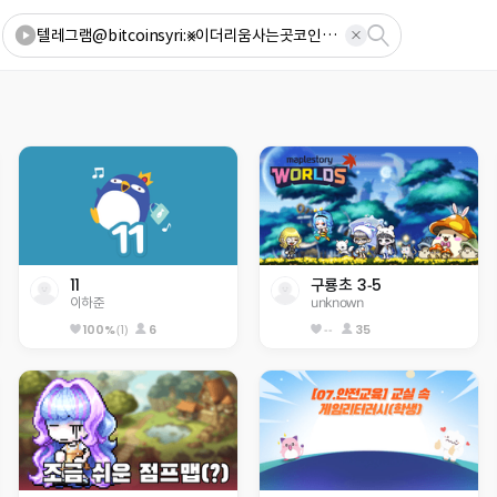
11
구룡초 3-5
이하준
unknown
(1)
6
--
35
100%