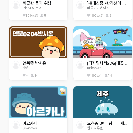
깨끗한 물과 위생 
1-9대신중 /한라산이 폭발했다!!
귀요미예쁜이
비둘기야밥먹자
(1)
5
(2)
6
100%
100%
언북중 박시온
[디지털새싹SDG]깨끗한 물과 위생
dhfl
unknown
--
9
(1)
14
100%
아르카나
오현중 2반 1팀      제주 정복
unknown
퀸카오우빈