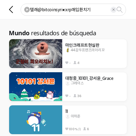
Mundo
resultados de búsqueda
마인크래프트현실판
44감두프렌즈의아리꼬
--
4
대청중_10101_강서윤_Grace
그레이스
--
36
11
이하준
(1)
6
100%