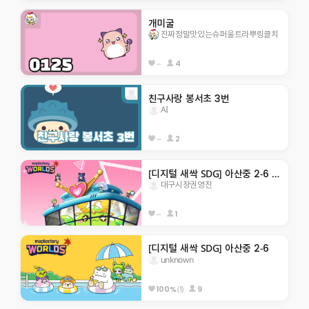
개미굴
진짜정말맛있는슈퍼울트라뿌링클치
--
4
친구사랑 봉서초 3번
AI
--
2
[디지털 새싹 SDG] 아산중 2-6 지구 구하기
대구시장권영진
--
1
[디지털 새싹 SDG] 아산중 2-6
unknown
(1)
9
100%