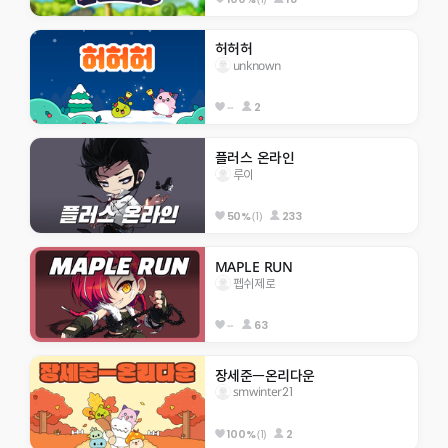
허허허
unknown
--
2
플러스 온라인
루이
(1)
233
50%
MAPLE RUN
펩쉬제로
--
63
장세준ㅡ온리다운
smwinter21
(1)
2
100%