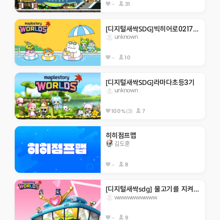
--
31
[디지털새싹SDG]빅히어로0217 한라대 재미있는 게임맵  . ..을 깰수있을거라 생각하나
unknown
--
10
[디지털새싹SDG]라마다초등3기
unknown
(3)
7
100%
히히점프맵
김도훈
--
8
[디지털새싹sdg] 물고기를 지켜주새오 ㅎㅎ
wwwwwwwwww
--
9