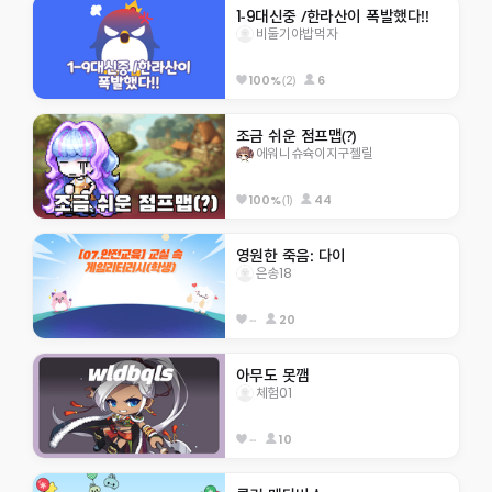
1-9대신중 /한라산이 폭발했다!!
비둘기야밥먹자
(2)
6
100%
조금 쉬운 점프맵(?)
에워니슈슉이지구젤릴
(1)
44
100%
영원한 죽음: 다이
은송18
--
20
아무도 못깸
체험01
--
10