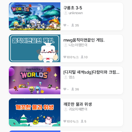
구룡초 3-5
unknown
--
35
mwg움직이면끝인 게임.
나는야잼민이
(1)
10
100%
[디지털 새싹sdg]다람이와 크림이월드
염소
--
36
깨끗한 물과 위생 
귀요미예쁜이
(1)
5
100%