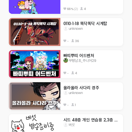
(2)
4
66%
0110-1-18 똑닥똑닥 시계탑
unknown
--
36
빠띠뿌띠 어드벤처
부평남초_주니어29
--
4
올라올라 사다리 경주
unknown
--
1
시드 48층 개인 연습용 2,3층 텔포O
버섯