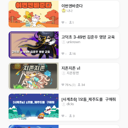
이번엔바준다
나나
--
1
고덕초 3-49번 김준우 영양 교육
unknown
--
16
지존지존 v1
지존핑맨
(3)
34
75%
[사계초6] 1모둠_제주도를  구해줘
dlcks
--
3