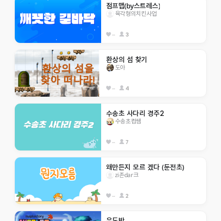
점프맵(by스트레스)
육각형의치킨사업
--
3
환상의 섬 찾기
도아
--
4
수송초 사다리 경주2
수송초컴쌤
--
7
왜만든지 모르 겠다 (둔전초)
zi존dar크
--
2
우도반 