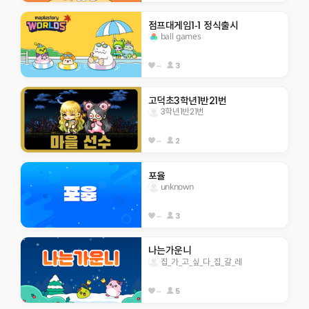
점프대게임1-1 정식출시
ball games
--
3
고덕초3학년1반21번
3학년1반21번
--
2
포율
unknown
--
3
나는가운니
집_가_고_싶_다_집_갈_레
--
5