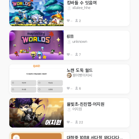
킹바들 수 잇음여
xllalee_hhe
--
2
6111
unknown
--
7
노캔 도둑 월드
붕어빵아저씨
--
6
율빛초-친친맵-어지원
어지원
--
22
대청중 10118 서다정_와다다다닥 모험!