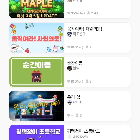
(42)
2.4k
95%
움직여라! 차원의문!
타조알9
(1)
2
100%
순간이동
블렉
(1)
2
100%
온리 업
sd34
--
3
평택청아 초등학교
unknown