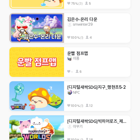
(3)
5
75%
김은수-온리 다운
smwinter29
(1)
4
100%
운빨 점프맵
이름
--
6
[디지털새싹SDG]지구_행현초5-2
NPC
(1)
12
100%
[디지털새싹SDG]빅히어로즈_제주한라대_310호_미래에서 온 점프맵
이무기
(1)
18
100%