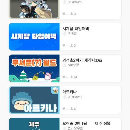
unknown
--
3
시계탑 타임어택
이예솔
--
3
와석초2학기 제작자:Dia
camp15
--
14
아르카나
unknown
--
6
오현중 2반 1팀      제주 정복
퀸카오우빈