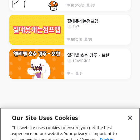
(3)
83
100%
절대못개는점프맵
태건
(1)
38
50%
엘리넬 호수 경주 - 보현
smwinter7
--
3
Our Site Uses Cookies
SPANISH (Español)
This website uses cookies to ensure you get the best
 ⓒ Nexon Korea Corp. & Toben Studio Inc. 

experience on our website. Your privacy is important to
All Rights Reserved. 
us, and we will never sell your data. View our
Cookie