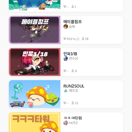
--
1
메이플점프
승해
(2)
18
100%
민욱1/18
연수21
--
6
RUN2SOUL
예이호
--
13
ㅋㅋㅋ타워
mc52