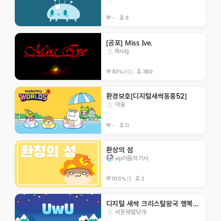
--
6
[공포] Miss Ive.
Rosig
(10)
380
83%
환경보호[디지털새싹동홍52]
이숨
--
11
환상의 섬
vip어둠의기사
(1)
2
100%
디지털 새싹 크리스탈왕국 행복초 5-8 응애~~
서윤재발닦개