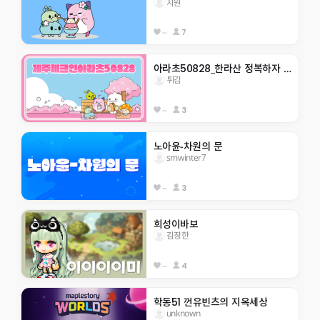
지원
--
7
아라초50828_한라산 정복하자                    
튀김
--
3
노아윤-차원의 문
smwinter7
--
3
희성이바보
김장한
--
4
학동51 껀유빈츠의 지옥세상
unknown