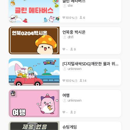
클린 메타버스
slie
(1)
6
100%
언북중 박시온
dhfl
--
9
[디지털새싹SDG]깨끗한 물과 위생
unknown
(1)
14
100%
여행
unknown
--
2
슈팅게임