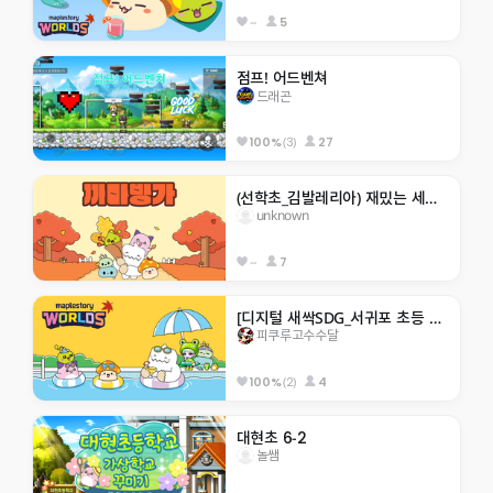
--
5
점프! 어드벤쳐
드래곤
(3)
27
100%
(선학초_김발레리아) 재밌는 세계 여행 체험
unknown
--
7
[디지털 새싹SDG_서귀포 초등 4기]히든 서귀포 아무도 못깨는 점프맵
피쿠루고수수달
(2)
4
100%
대현초 6-2
놀쌤