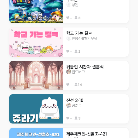
닝겐
--
8
학교 가는 길ㅋ
인봉441딸기우유
--
2
뒤틀린 시간과 결혼식
린드버그
--
14
진선 3-10
성준수
--
3
제주체크인-선흘초-421