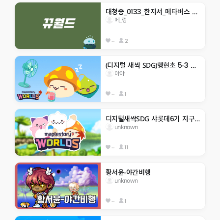
대청중_0133_한지서_메타버스 점프맵
메_렁
--
2
(디지털 새싹 SDG)행현초 5-3 야야 -생태계 보호-
야야
--
1
디지털새싹SDG 샤롯데6기 지구 구하기
unknown
--
11
황서윤-야간비행
unknown
--
1