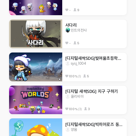
--
9
사다리
민트의전사
--
5
[디지털새싹SDG]빛여울초등학교 sysj_1004
sysj_1004
(1)
5
100%
[디지털 새싹SDG] 지구 구하기
올리비아
(3)
3
100%
[디지털새싹SDG]빅히어로즈 동홍초 미래
양윰