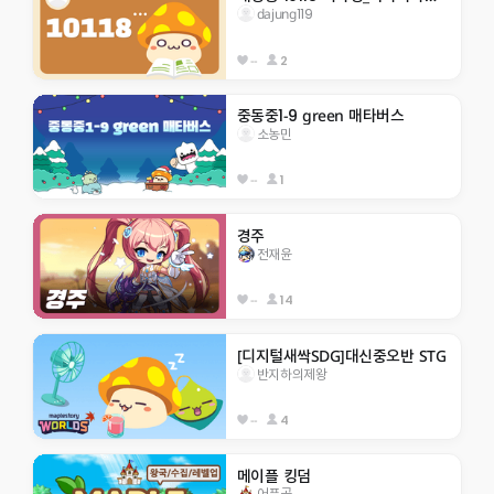
dajung119
--
2
중동중1-9 green 매타버스
소농민
--
1
경주
전재윤
--
14
[디지털새싹SDG]대신중오반 STG
반지하의제왕
--
4
메이플 킹덤
어푸곰