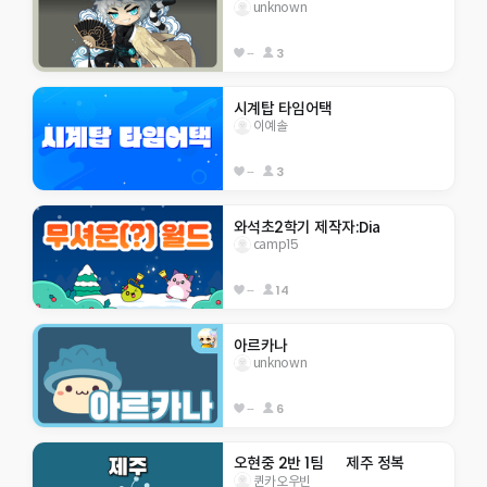
unknown
--
3
시계탑 타임어택
이예솔
--
3
와석초2학기 제작자:Dia
camp15
--
14
아르카나
unknown
--
6
오현중 2반 1팀      제주 정복
퀸카오우빈