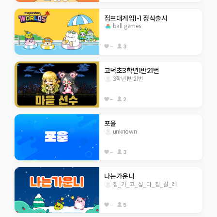
점프대게임1-1 정식출시
ball games
--
3
고덕초3학년1반21번
3학년1반21번
--
2
포율
unknown
--
3
나는가운니
집_가_고_싶_다_집_갈_레
--
5