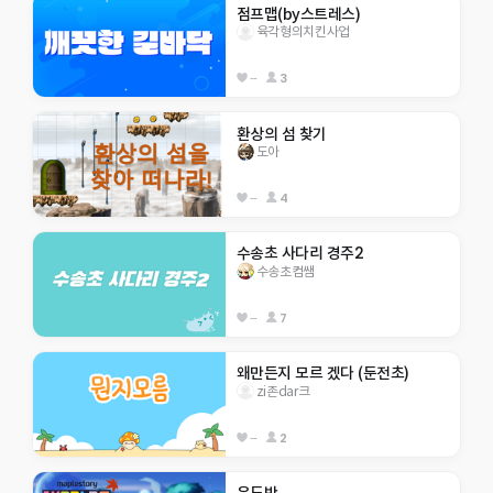
점프맵(by스트레스)
육각형의치킨사업
--
3
환상의 섬 찾기
도아
--
4
수송초 사다리 경주2
수송초컴쌤
--
7
왜만든지 모르 겠다 (둔전초)
zi존dar크
--
2