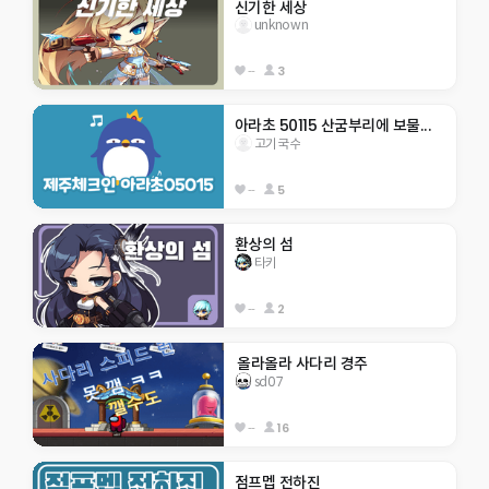
신기한 세상
unknown
--
3
아라초 50115 산굼부리에 보물...
고기국수
--
5
환상의 섬
타키
--
2
 올라올라 사다리 경주
sd07
--
16
점프멥 전하진