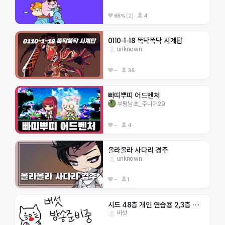
66%
(2)
4
0110-1-18 똑닥똑닥 시계탑
unknown
--
36
빠띠뿌띠 어드벤처
부평남초_주니어29
--
4
올라올라 사다리 경주
unknown
--
1
시드 48층 개인 연습용 2,3층 텔포O
버섯