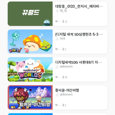
대청중_0133_한지서_메타버스 점프맵
메_렁
--
2
(디지털 새싹 SDG)행현초 5-3 야야 -생태계 보호-
야야
--
1
디지털새싹SDG 샤롯데6기 지구 구하기
unknown
--
11
황서윤-야간비행
unknown
--
1