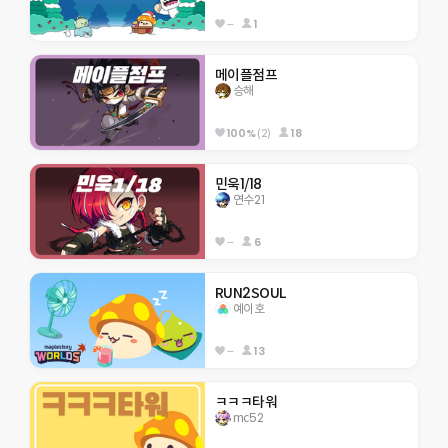
--
1
메이플점프
승해
100%
(2)
18
민욱1/18
연수21
--
6
RUN2SOUL
예이호
--
13
ㅋㅋㅋ타워
mc52