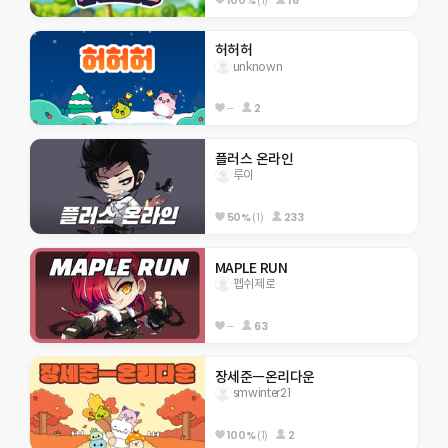
허허허
unknown
--
2
플러스 온라인
루이
50%
(1)
233
MAPLE RUN
펩쉬제로
--
63
장세준ㅡ온리다운
smwinter21
100%
(1)
2