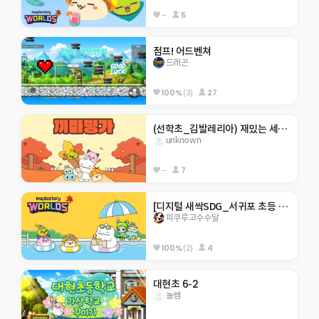
--
5
점프! 어드벤쳐
드래곤
100%
(3)
27
(선학초_김발레리아) 재밌는 세계 여행 체험
unknown
--
7
[디지털 새싹SDG_서귀포 초등 4기]히든 서귀포 아무도 못깨는 점프맵
피쿠루고수수달
100%
(2)
4
대현초 6-2
놀쌤