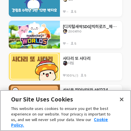
--
5
[디지털새싹SDG]빅히로즈_제주한라대_빈곤퇴치
zooxmo
--
5
사다리 또 사다리
데빌
100%
(1)
5
상식을 뛰어넘어라 AB1234
ministone
Our Site Uses Cookies
--
3
This website uses cookies to ensure you get the best
experience on our website. Your privacy is important to
us, and we will never sell your data. View our
Cookie
[디지털새싹SDG]우도10기-평등한 세상
Policy.
이민토