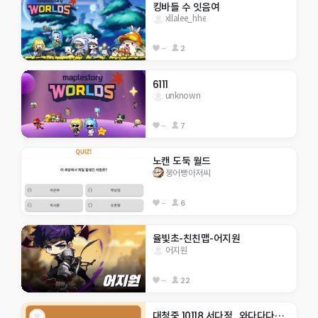
킹바들 수 잇음여
xllalee_hhe
--
2
6111
unknown
--
7
노캔 도둑 월드
붕어빵아저씨
--
6
율빛초-친친맵-어지원
어지원
--
22
대청중 10118 서다정_와다다다닥 모험!