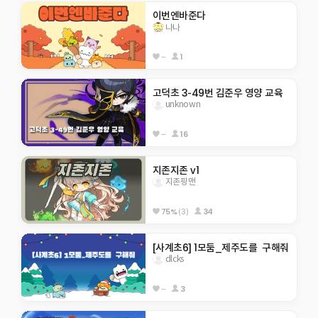
이번엔바준다
나나
--
1
고덕초 3-49번 김준우 영양 교육
unknown
--
16
지존지존 v1
지존핑맨
75%
(3)
34
[사계초6] 1모둠_제주도를  구해줘
dlcks
--
3