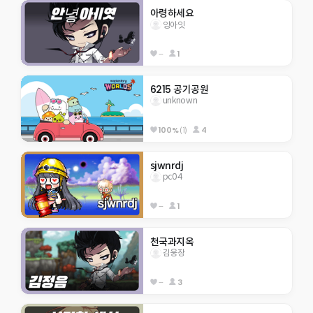
아령하세요
잉아잇
--
1
6215 공기공원
unknown
100%
(1)
4
sjwnrdj
pc04
--
1
천국과지옥
김웅장
--
3