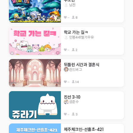
우도반 
닝겐
--
8
학교 가는 길ㅋ
인봉441딸기우유
--
2
뒤틀린 시간과 결혼식
린드버그
--
14
진선 3-10
성준수
--
3
제주체크인-선흘초-421