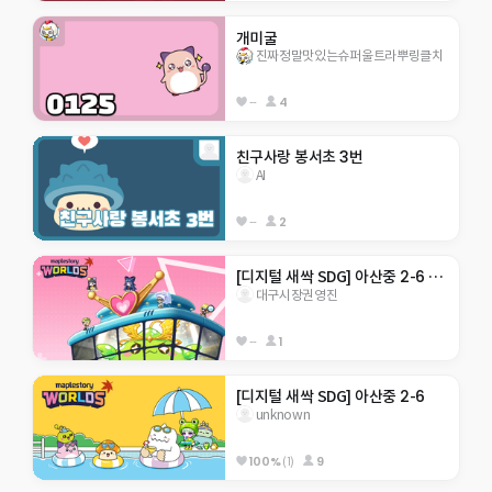
개미굴
진짜정말맛있는슈퍼울트라뿌링클치
--
4
친구사랑 봉서초 3번
AI
--
2
[디지털 새싹 SDG] 아산중 2-6 지구 구하기
대구시장권영진
--
1
[디지털 새싹 SDG] 아산중 2-6
unknown
100%
(1)
9