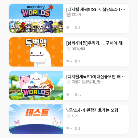
[디지털 새싹SDG] 제철남초4-1 김채채 
김채채
--
3
[삼화414팀]우리가..... 구해야 해!
mswjeju
--
7
[디지털새싹SDG]대신중오반 해양생태계보호
떡잎마을방범대_철수
--
12
남광초4-4 관광지로가는 모험
x_x
--
2