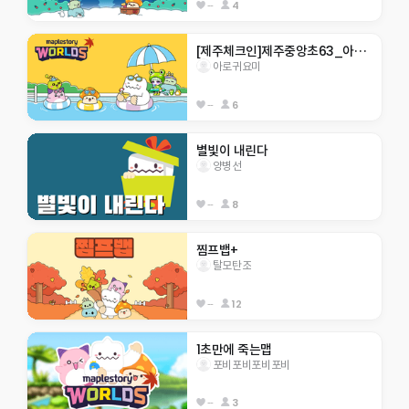
--
4
[제주체크인]제주중앙초63_아로귀요미
아로귀요미
--
6
별빛이 내린다 
양병선
--
8
찜프뱁+
탈모탄조
--
12
1초만에 죽는맵
포비포비포비포비
--
3