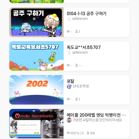
0104-1-13 공주 구하기
unknown
--
1
독도교**서초5707
unknown
--
--
포탈
신내초학생
--
1
메이플 200레벨 엔딩 빅뱅이전 스크립트
Under Maintenance
크앙판교일하는중코인하지마세요
100%
(3)
59