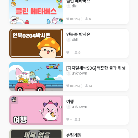
클린 메타버스
slie
100%
(1)
6
언북중 박시온
dhfl
--
9
[디지털새싹SDG]깨끗한 물과 위생
unknown
100%
(1)
14
여행
unknown
--
2
슈팅게임