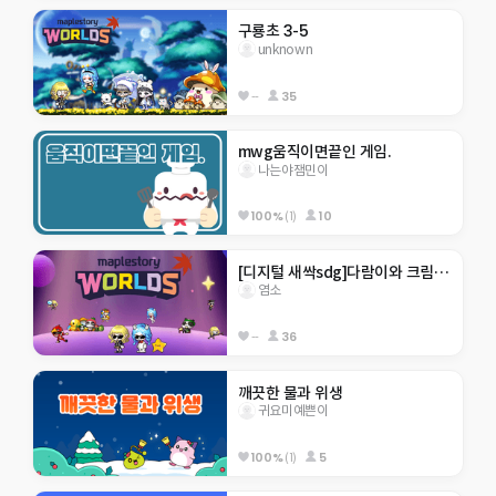
구룡초 3-5
unknown
--
35
mwg움직이면끝인 게임.
나는야잼민이
100%
(1)
10
[디지털 새싹sdg]다람이와 크림이월드
염소
--
36
깨끗한 물과 위생 
귀요미예쁜이
100%
(1)
5