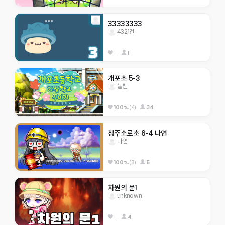
33333333
4321건
--
1
개포초 5-3
놀쌤
100%
(4)
34
청주소로초 6-4 나연
나연
100%
(3)
5
차원의 문1
unknown
--
4