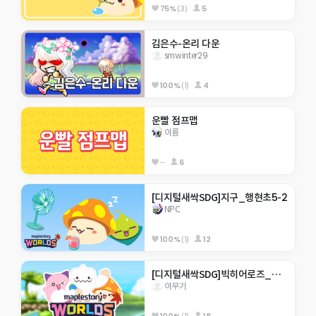
75%
(3)
5
김은수-온리 다운
smwinter29
100%
(1)
4
운빨 점프맵
이름
--
6
[디지털새싹SDG]지구_행현초5-2
NPC
100%
(1)
12
[디지털새싹SDG]빅히어로즈_제주한라대_310호_미래에서 온 점프맵
이무기
100%
(1)
18