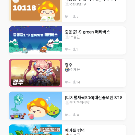
dajung119
--
2
중동중1-9 green 매타버스
소농민
--
1
경주
전재윤
--
14
[디지털새싹SDG]대신중오반 STG
반지하의제왕
--
4
메이플 킹덤