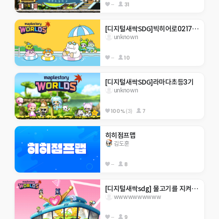
--
31
[디지털새싹SDG]빅히어로0217 한라대 재미있는 게임맵  . ..을 깰수있을거라 생각하나
unknown
--
10
[디지털새싹SDG]라마다초등3기
unknown
100%
(3)
7
히히점프맵
김도훈
--
8
[디지털새싹sdg] 물고기를 지켜주새오 ㅎㅎ
wwwwwwwwww
--
9