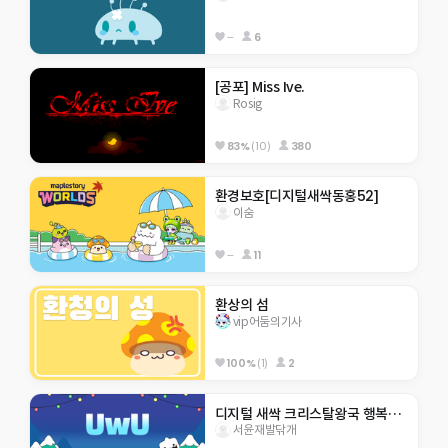
--
6
[공포] Miss Ive.
Rosig
83%
(10)
380
환경보호[디지털새싹동홍52]
이숨
--
11
환상의 섬
vip어둠의기사
100%
(1)
2
디지털 새싹 크리스탈왕국 행복초 5-8 응애~~
서윤재발닦개