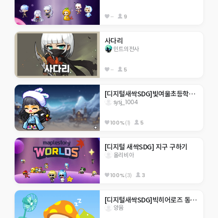
--
9
사다리
민트의전사
--
5
[디지털새싹SDG]빛여울초등학교 sysj_1004
sysj_1004
100%
(1)
5
[디지털 새싹SDG] 지구 구하기
올리비아
100%
(3)
3
[디지털새싹SDG]빅히어로즈 동홍초 미래
양윰