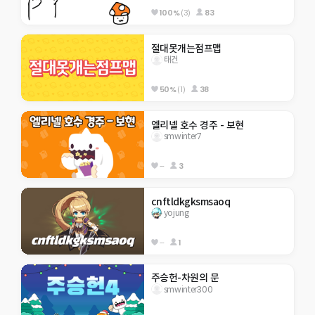
100%
(3)
83
절대못개는점프맵
태건
50%
(1)
38
엘리넬 호수 경주 - 보현
smwinter7
--
3
cnftldkgksmsaoq
yojung
--
1
주승헌-차원의 문
smwinter300