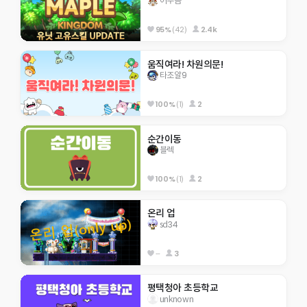
어푸곰
95%
(42)
2.4k
움직여라! 차원의문!
타조알9
100%
(1)
2
순간이동
블렉
100%
(1)
2
온리 업
sd34
--
3
평택청아 초등학교
unknown