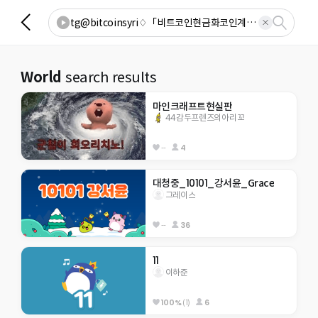
World
search results
마인크래프트현실판
44감두프렌즈의아리꼬
--
4
대청중_10101_강서윤_Grace
그레이스
--
36
11
이하준
100%
(1)
6