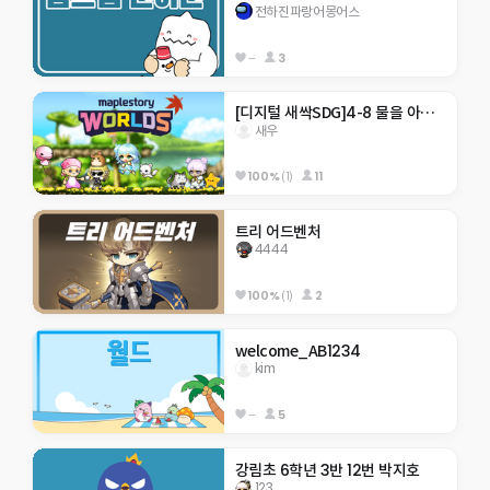
전하진파랑어몽어스
--
3
[디지털 새싹SDG]4-8 물을 아끼는 3가지 방법
새우
100%
(1)
11
트리 어드벤처
4444
100%
(1)
2
welcome_AB1234
kim
--
5
강림초 6학년 3반 12번 박지호
123