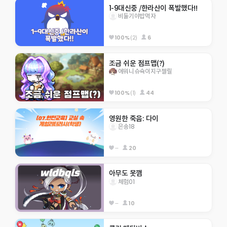
1-9대신중 /한라산이 폭발했다!!
비둘기야밥먹자
100%
(2)
6
조금 쉬운 점프맵(?)
에워니슈슉이지구젤릴
100%
(1)
44
영원한 죽음: 다이
은송18
--
20
아무도 못깸
체험01
--
10