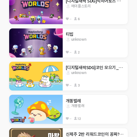
[디지털새싹 SDG]빅히어로즈 제주한라대 기아종식
메이플스토리
--
6
티빕
unknown
--
2
[디지털새싹SDG]코인 모으기_행현초 5-2
unknown
--
3
개똥벌레
개똥벌래
--
12
신제주 2반 리워드코인이 꽁짜???!!!!!!