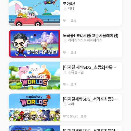
모아라!
이니
--
5
도곡중1-B박서진(고문시뮬레이션)
하하하하하하하하하하하
--
8
[디지털 새싹SDG_초등2]샤롯데2_모 아니면 도 {포탈타기}
초록슬라임
--
7
[디지털새싹SDG_서귀포초등3기]히든 서귀포 기후변화의 대응
쪄리
100%
(1)
5