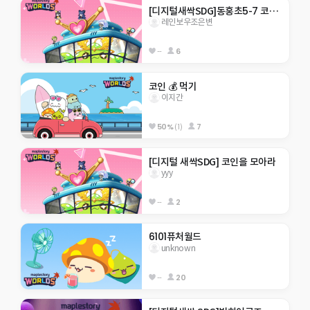
[디지털새싹SDG]동홍초5-7 코인모으기!
레인보우조은변
--
6
코인 💰 먹기
이지간
50%
(1)
7
[디지털 새싹SDG] 코인을 모아라
yyy
--
2
6101퓨처월드
unknown
--
20