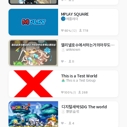
MPLAY SQUARE
메플레이
60%
(12)
778
엘리넬호수에서하는거의아무도못깨는레이싱
unknown
--
11
This is a Test World
This is a Test Group
100%
(1)
268
 디지털새싹SDG The world
쪩뗅숣뀏
--
4