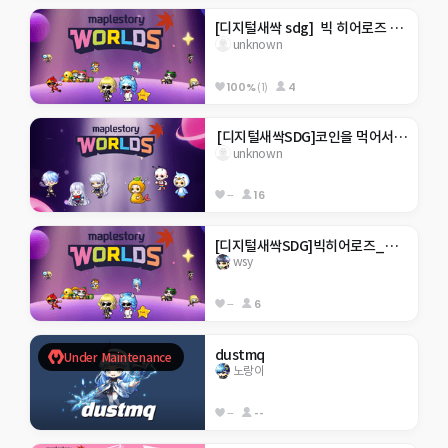
[디지털새싹 sdg]  빅 히어로즈 _제주 한라대 _기아종식 _코인 모으기 _망고제작
unknown
100%
(1)
4
 [디지털새싹SDG]코인을 먹어서 쓰레기 줄이기_행현초5-2
unknown
--
16
[디지털새싹SDG]빅히어로즈_제주한라대_ 식물을 찾아라!
wsy
--
6
dustmq
Under Maintenance
노랑이
--
--