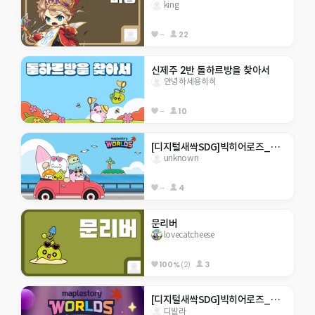
king
--
22
신제주 2반 돌하르방을 찾아서
안녕하세용히히
--
10
[디지털새싹SDG]빅히어로즈_제주한라대_207_바다에 코인
unknown
--
4
문리버
lovecatcheese
100%
(2)
3
[디지털새싹SDG]빅히어로즈_제주한라대_207_쓰레기
디발라