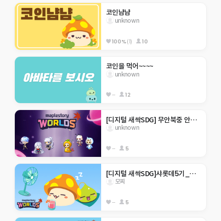
코인냠냠
unknown
100%
(1)
10
코인을 먹어~~~~
unknown
--
12
[디지털 새싹SDG] 무안북중 안녕자두야 
unknown
--
5
[디지털 새싹SDG]샤롯데5기_모두행복
모찌
--
5