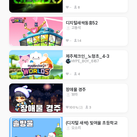
--
8
디지털새싹동홍52
고동석
--
14
제주체크인_노형초_4-3
HYPE_BOY_6167
--
4
장애물 경주
보라
100%
(2)
3
(디지털 새싹) 빛여울 초등학교  
오소리