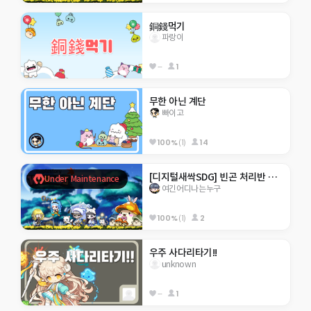
銅錢먹기
파랑이
--
1
무한 아닌 계단
빠이고
100%
(1)
14
[디지털새싹SDG] 빈곤 처리반 출동하다?!
Under Maintenance
여긴어디나는누구
100%
(1)
2
우주 사다리타기!!
unknown
--
1