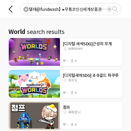
World
search results
[디지털 새싹SDG]근성의 무계
unknown
--
4
[디지털새싹SDG] 4-9골드 파쿠루
최지도
--
4
점프
짜짜로니
--
4