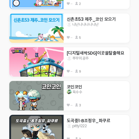
--
2
신촌초53 제주_코인 모으기
나난나나나나나난
--
5
[디지털새싹SDG]이곳을탈출해요
쭈꾸미공주
--
9
코인코인
옥수수
--
3
도곡중1-B조정우_파쿠르
pitty1222
--
2