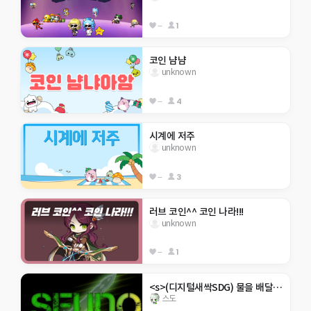
--
1
코인 냠냠
unknown
--
4
시계에 저주
unknown
--
3
러브 코인^^ 코인 나라!!!
unknown
--
1
<s>(디지털새싹SDG) 물을 배달하자xxLet's deliver water
스도