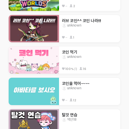
--
2
러브 코인^^ 코인 나라!!!
unknown
--
1
코인 먹기
unknown
100%
(1)
16
코인을 먹어~~~~
unknown
--
12
탈것 연습
약산18