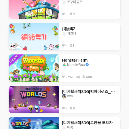
쭈꾸미공주
--
9
銅錢먹기
파랑이
--
1
Monster Farm
MonsterBox
97%
(1.2k)
60k
[디지털새싹SDG]빅히어로즈_제주한라대_ 식물을 찾아라!
wsy
--
6
[디지털새싹SDG]코인을 모으자
메롱