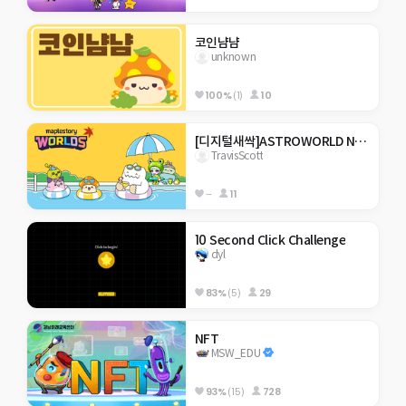
코인냠냠
unknown
100%
(1)
10
[디지털새싹]ASTROWORLD N-word's way
TravisScott
--
11
10 Second Click Challenge
dyl
83%
(5)
29
NFT
MSW_EDU
93%
(15)
728