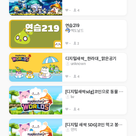
--
4
연습219
맥도날드
--
2
디지털새싹_한라대_맑은공기
unknown
--
4
[디지털새싹sdg]코인으로 동물 구조 하자!
lw
--
4
[디지털 새싹 SDG]코인 먹고 봉사 합시다.
댄지