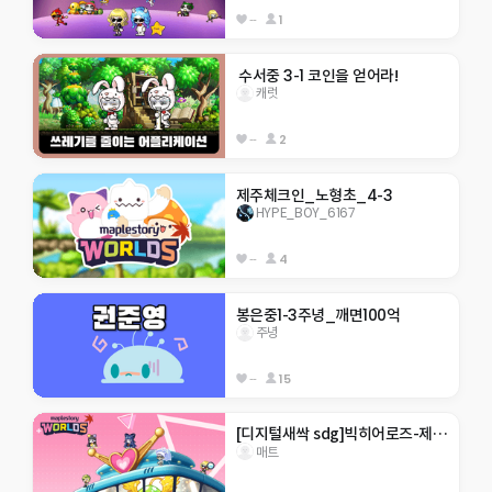
--
1
 수서중 3-1 코인을 얻어라!
캐럿
--
2
제주체크인_노형초_4-3
HYPE_BOY_6167
--
4
봉은중1-3주녕_깨면100억
주녕
--
15
[디지털새싹 sdg]빅히어로즈-제주한라대 201
매트