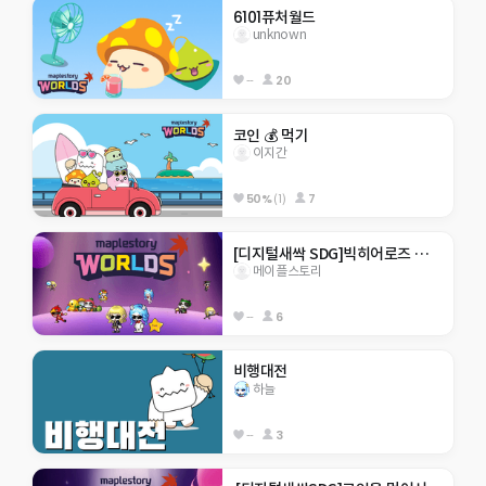
6101퓨처월드
unknown
--
20
코인 💰 먹기
이지간
50%
(1)
7
[디지털새싹 SDG]빅히어로즈 제주한라대 기아종식
메이플스토리
--
6
비행대전
하늘
--
3