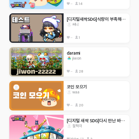
--
14
[디지털새싹SDG]식량이 부족해! 금호초
써니
--
1
darami
jiwon
--
28
코인 모으기
waa
--
20
[디지털 새싹 SDG]다시 만난 바다(행현초 6-2) 
질퍽이
100%
(2)
2