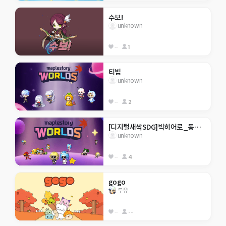
수보!
unknown
--
1
티빕
unknown
--
2
[디지털새싹SDG]빅히어로_동홍초_6-5코인 모으고 클리어
unknown
--
4
gogo
두유
--
--