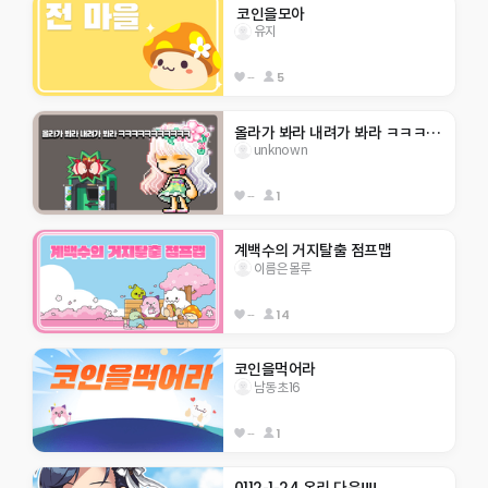
 코인을모아 
유지
--
5
올라가 봐라 내려가 봐라 ㅋㅋㅋㅋㅋㅋㅋㅋㅋㅋㅋ
unknown
--
1
계백수의 거지탈출 점프맵
이름은몰루
--
14
코인을먹어라
남동초16
--
1