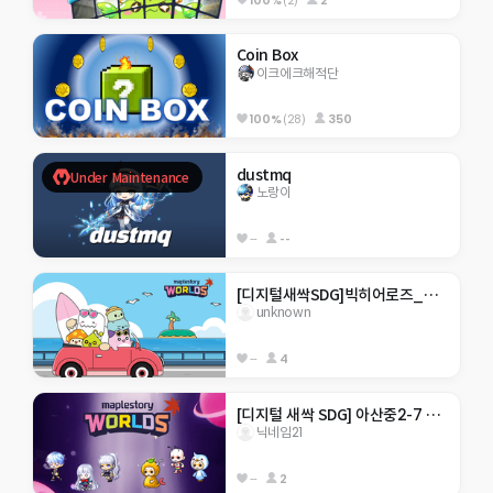
Coin Box
이크에크해적단
100%
(28)
350
dustmq
Under Maintenance
노랑이
--
--
[디지털새싹SDG]빅히어로즈_제주한라대_207_바다에 코인
unknown
--
4
[디지털 새싹 SDG] 아산중2-7 여정
닉네임21
--
2