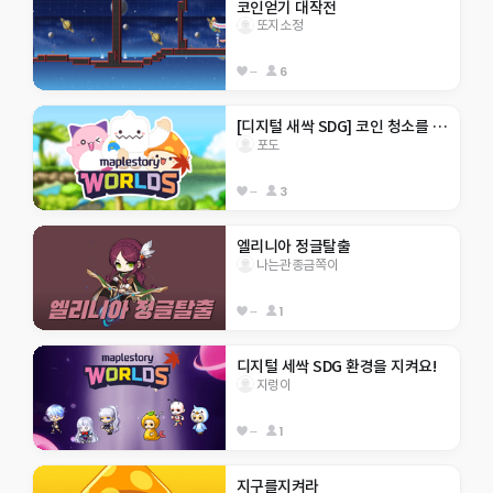
코인얻기 대작전
또지소정
--
6
[디지털 새싹 SDG] 코인 청소를 부탁해~
포도
--
3
엘리니아 정글탈출
나는관종금쪽이
--
1
디지털 세싹 SDG 환경을 지켜요!
지렁이
--
1
지구를지켜라