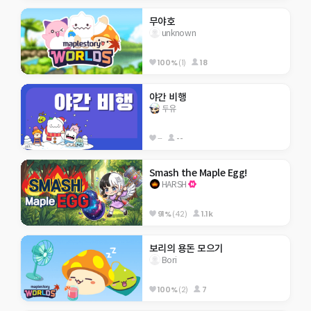
무야호
unknown
100%
(1)
18
야간 비행
두유
--
--
Smash the Maple Egg!
HARSH
91%
(42)
1.1k
보리의 용돈 모으기
Bori
100%
(2)
7