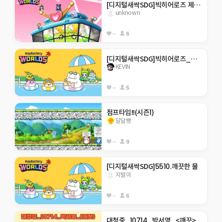
[디지털새싹SDG]빅히어로즈 제주한라대 가종식 코인모으기
unknown
--
6
[디지털새싹SDG]빅히어로즈_제주한라대_코인을 모으자
KEVIN
--
5
점프타임!!(시즌1)
달달빵
--
9
[디지털새싹SDG]5510.깨끗한 물
지발이
--
6
대청중_10714_박서영_<깨끗>