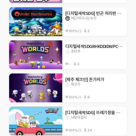
[디지털새싹SDG] 빈곤 처리반 출동하다?!
Under Maintenance
여긴어디나는누구
100%
(1)
2
디지털새싹SDGRHKDDIDWPCJFSKACH4ㅡ3
조타쿠
--
3
[제주 체크인] 돈가저가
곽고기
100%
(1)
8
[디지털새싹SDG] 쓰레기장을 찾아서!
사랑이집사
100%
(1)
24