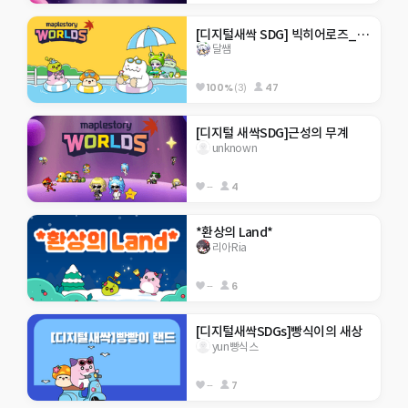
[디지털새싹 SDG] 빅히어로즈_제주한라대_기아종식 코인모으기
달쌤
100%
(3)
47
[디지털 새싹SDG]근성의 무계
unknown
--
4
*환상의 Land*
리아Ria
--
6
[디지털새싹SDGs]빵식이의 새상
yun빵식스
--
7