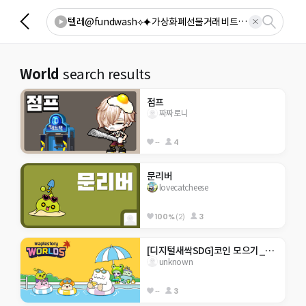
World
search results
점프
짜짜로니
--
4
문리버
lovecatcheese
100%
(2)
3
[디지털새싹SDG]코인 모으기_행현초 5-2
unknown
--
3