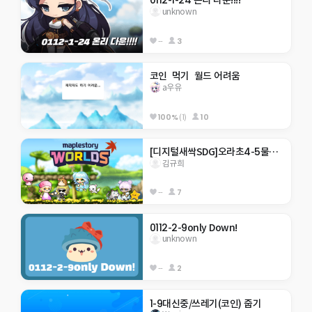
0112-1-24 온리 다운!!!!
unknown
--
3
코인  먹기  월드 어려움
a우유
100%
(1)
10
[디지털새싹SDG]오라초4-5물을깨끗하게
김규희
--
7
0112-2-9only Down!
unknown
--
2
1-9대신중/쓰레기(코인) 줍기