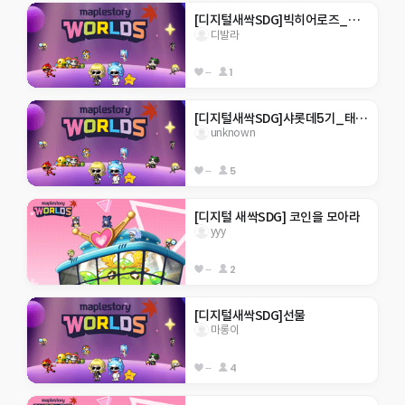
[디지털새싹SDG]빅히어로즈_제주한라대_207_쓰레기
디발라
--
1
[디지털새싹SDG]샤롯데5기_태양광발전기를 돌려라!
unknown
--
5
[디지털 새싹SDG] 코인을 모아라
yyy
--
2
[디지털새싹SDG]선물
마롱이
--
4