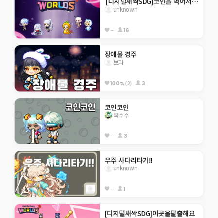
 [디지털새싹SDG]코인을 먹어서 쓰레기 줄이기_행현초5-2
unknown
--
16
장애물 경주
보라
100%
(2)
3
코인코인
옥수수
--
3
우주 사다리타기!!
unknown
--
1
[디지털새싹SDG]이곳을탈출해요