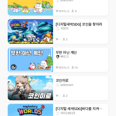
unknown
100%
(1)
4
[디지털새싹SDG] 코인을 찾아라
귀요미
--
2
무한 아닌 계단
빠이고
100%
(1)
14
코인미로
unknown
--
2
[디지털 새싹SDG]바다를 지켜라(행현초-6-2)
아리246211