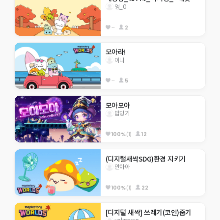
영_0
--
2
모아라!
이니
--
5
모아모아
밥빙기
100%
(1)
12
(디지털새싹SDG)환경 지키기
안아아
100%
(1)
22
[디지털 새싹] 쓰레기(코인)줍기