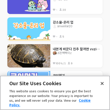
--
20
강소율-온리 업
smwinter20
--
5
내본계 바꾼다 친추 할꺼면 vvzi존킹왕짱큐티뽀짝거북이v 한테 친추해라
zl존빡빡이z
100%
(1)
9
코인먹기
unknown
Our Site Uses Cookies
100%
(1)
5
This website uses cookies to ensure you get the best
experience on our website. Your privacy is important to
us, and we will never sell your data. View our
Cookie
디지털SDG 동전을
Policy.
unknown