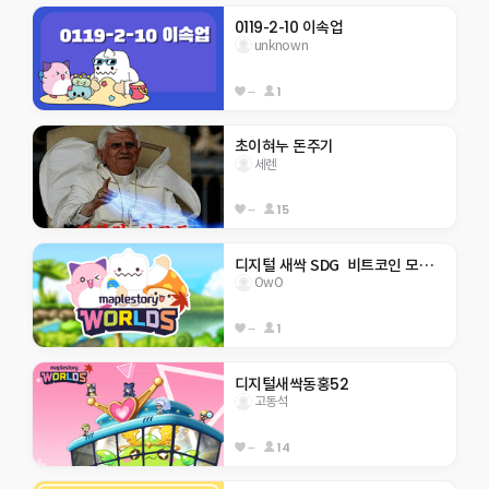
0119-2-10 이속업
unknown
--
1
초이혀누 돈주기
세렌
--
15
디지털 새싹 SDG  비트코인 모으기
OwO
--
1
디지털새싹동홍52
고동석
--
14