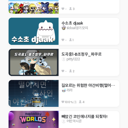
--
3
수소초 djaak
sldoal앙기모띠
--
1
도곡중1-B조정우_파쿠르
pitty1222
--
2
길모르는 위험한 야간비행(떨어지면 즉사)
라라
100%
(1)
4
빼았긴 코인에너지를 되찾자!
어린악시온