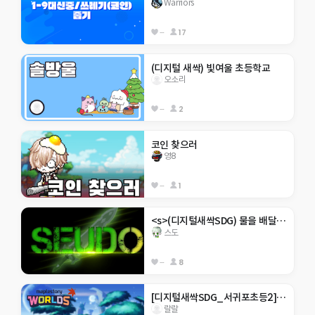
Warriors
--
17
(디지털 새싹) 빛여울 초등학교  
오소리
--
2
코인 찾으러
영8
--
1
<s>(디지털새싹SDG) 물을 배달하자xxLet's deliver water
스도
--
8
[디지털새싹SDG_서귀포초등2]건강해서 탈출하자
랄랄