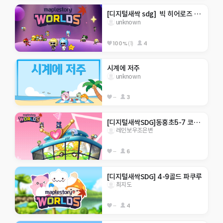
[디지털새싹 sdg]  빅 히어로즈 _제주 한라대 _기아종식 _코인 모으기 _망고제작
unknown
100%
(1)
4
시계에 저주
unknown
--
3
[디지털새싹SDG]동홍초5-7 코인모으기!
레인보우조은변
--
6
[디지털새싹SDG] 4-9골드 파쿠루
최지도
--
4