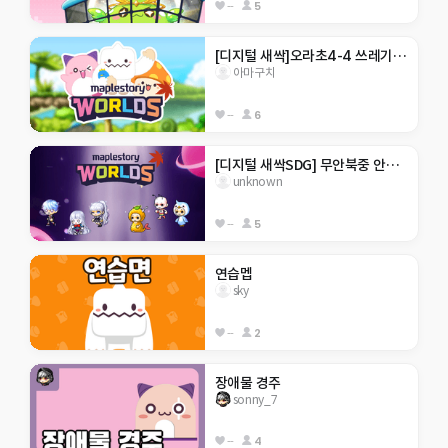
--
5
[디지털 새싹]오라초4-4 쓰레기를줍쟈!!!!!!
아마구치
--
6
[디지털 새싹SDG] 무안북중 안녕자두야 
unknown
--
5
연습멥
sky
--
2
장애물 경주
sonny_7
--
4