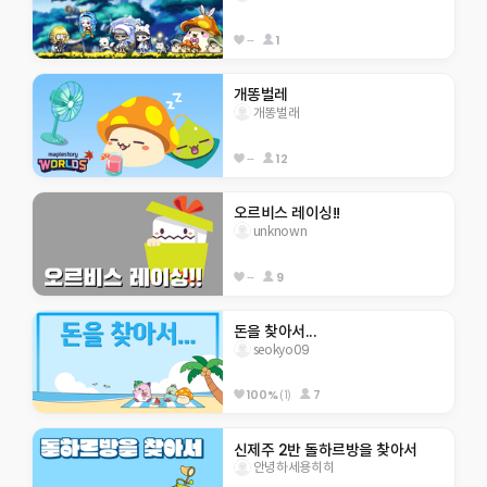
--
1
개똥벌레
개똥벌래
--
12
오르비스 레이싱!!
unknown
--
9
돈을 찾아서...
seokyo09
100%
(1)
7
신제주 2반 돌하르방을 찾아서
안녕하세용히히