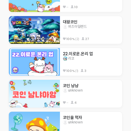
--
10
대왕코인
위즈아일랜드
100%
(2)
27
22.이로운.온리 업
리코
100%
(1)
3
코인 냠냠
unknown
--
4
코인을 먹자
unknown