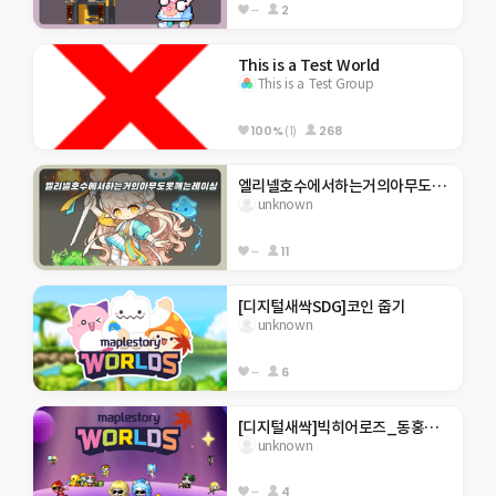
--
2
This is a Test World
This is a Test Group
100%
(1)
268
엘리넬호수에서하는거의아무도못깨는레이싱
unknown
--
11
[디지털새싹SDG]코인 줍기
unknown
--
6
[디지털새싹]빅히어로즈_동홍초6-3_코인쓰레기
unknown
--
4