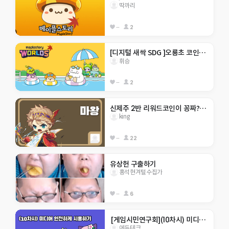
딱까리
--
2
[디지털 새싹 SDG ]오룡초 코인을모아라
휘승
--
2
신제주 2반 리워드코인이 꽁짜???!!!!!!
king
--
22
유상헌 구출하기
홍석현겨털수집가
--
6
 [게임시민연구회](10차시) 미디어 안전하게 사용하기
에듀테크