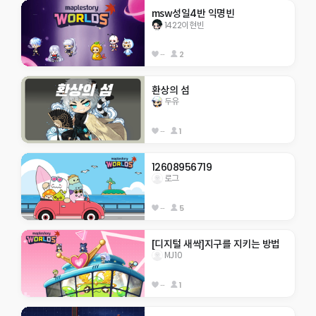
msw성일4반 익명빈
1422이현빈
--
2
환상의 섬
두유
--
1
12608956719
로그
--
5
[디지털 새싹]지구를 지키는 방법
MJ10
--
1