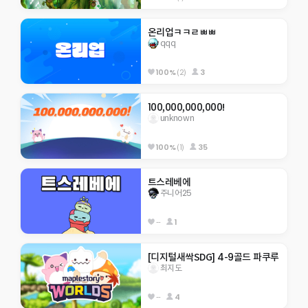
온리업ㅋㅋㄹㅃㅃ
qqq
100%
(2)
3
100,000,000,000!
unknown
100%
(1)
35
트스레베에
주니어25
--
1
[디지털새싹SDG] 4-9골드 파쿠루
최지도
--
4