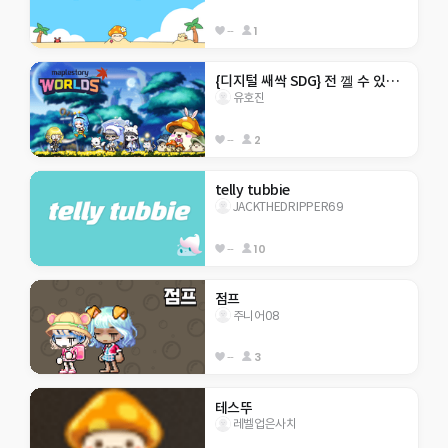
--
1
{디지털 쌔싹 SDG} 전 껠 수 있어요!
유호진
--
2
telly tubbie
JACKTHEDRIPPER69
--
10
점프
주니어08
--
3
테스뚜
레벨업은사치