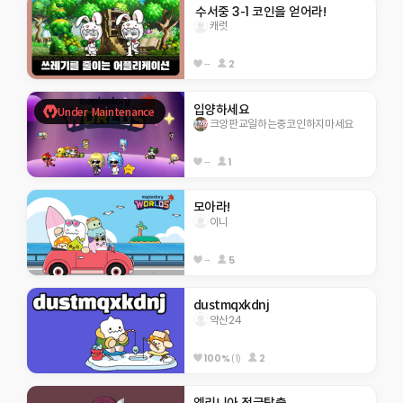
 수서중 3-1 코인을 얻어라!
캐럿
--
2
입양하세요
Under Maintenance
크앙판교일하는중코인하지마세요
--
1
모아라!
이니
--
5
dustmqxkdnj
약산24
100%
(1)
2