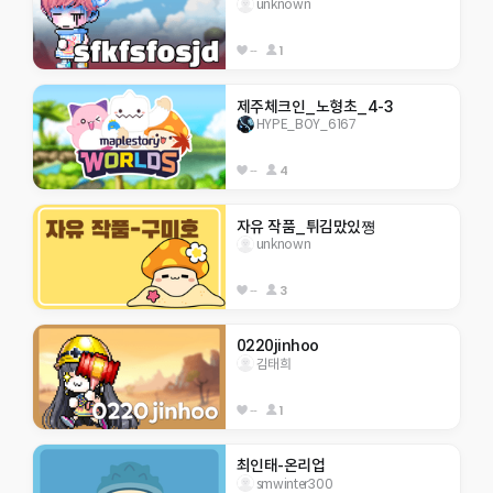
unknown
--
1
제주체크인_노형초_4-3
HYPE_BOY_6167
--
4
자유 작품_튀김맜있쪙
unknown
--
3
0220jinhoo
김태희
--
1
최인태-온리업
smwinter300