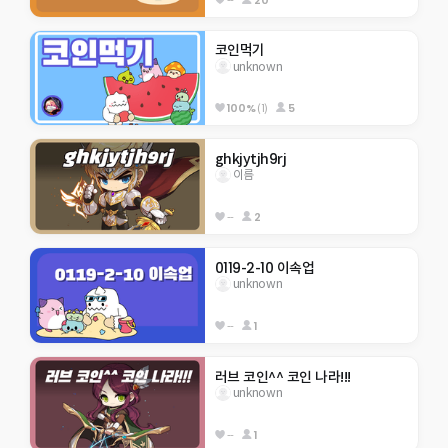
코인먹기
unknown
100%
(1)
5
ghkjytjh9rj
이름
--
2
0119-2-10 이속업
unknown
--
1
러브 코인^^ 코인 나라!!!
unknown
--
1