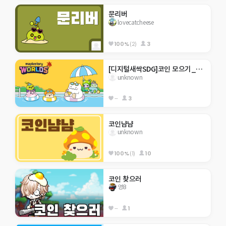
문리버
lovecatcheese
100%
(2)
3
[디지털새싹SDG]코인 모으기_행현초 5-2
unknown
--
3
코인냠냠
unknown
100%
(1)
10
코인 찾으러
영8
--
1