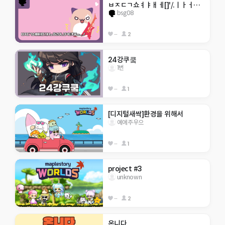
ㅂㅈㄷㄱ쇼ㅕㅑㅐㅔ[]'/.ㅣㅏㅓㅗㅎㄹㅇㄴㅁㅋㅌㅊ퓨ㅜㅡ,./
bsg08
--
2
24강쿠쿸
1번
--
1
[디지털새싹]환경을 위해서
예에주우으
--
1
project #3
unknown
--
2
온니다