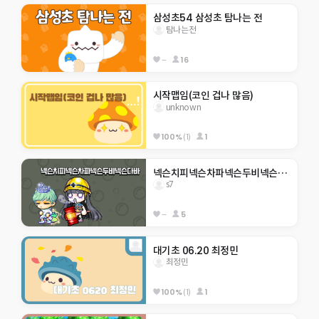
삼성초54 삼성초 탐나는 전
탐나는전
--
16
시작맵임(코인 겁나 많음)
unknown
100%
(1)
1
넥슨치피넥슨차파넥슨두비넥슨다바
s7
--
5
대기초 06.20 최정민 
최정민
100%
(1)
1