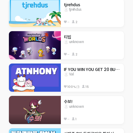
tjrehdus
tjrehdus
--
2
티빕
unknown
--
2
IF YOU WIN YOU GET 20 BUCKS
Val
100%
(1)
15
수보!
unknown
--
1