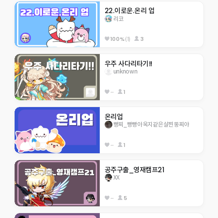
22.이로운.온리 업
리코
100%
(1)
3
우주 사다리타기!!
unknown
--
1
온리업
빵찌_빵빵아옥지같은살찐뚱찌야
--
1
공주구출_영재캠프21
XX
--
5