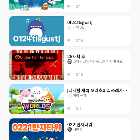
--
1
0124tlsgustj
새말05
--
16
28재획 후
Under Maintenance
크앙판교일하는중코인하지마세요
--
15
[디지털 새싹]오라초4-4 쓰레기를줍쟈!!!!!!
아마구치
--
6
0221한자타워
서민오