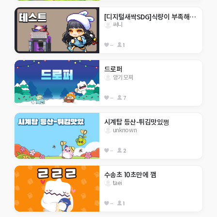
[디지털새싹SDG]식량이 부족해! 금호초
써니
--
1
드로퍼
앙기모찌
--
7
시계탑 등산-튀김맛있쪙
unknown
--
2
수송초 10초만에 깸
taei
--
1