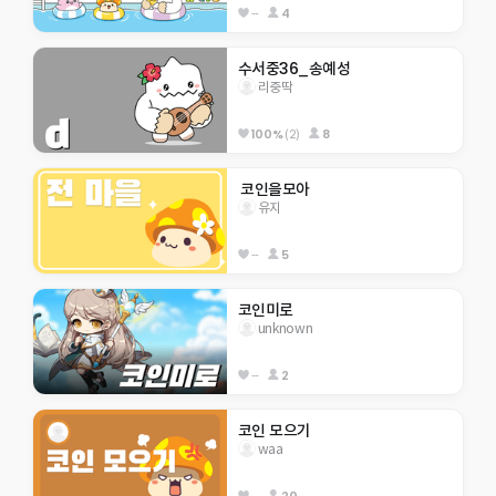
--
4
수서중36_송예성
리중딱
100%
(2)
8
 코인을모아 
유지
--
5
코인미로
unknown
--
2
코인 모으기
waa
--
20