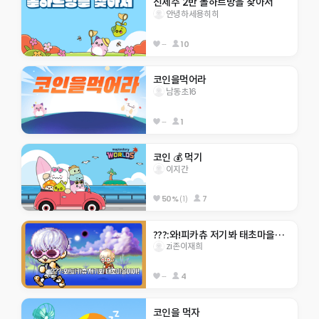
신제주 2반 돌하르방을 찾아서
안녕하세용히히
--
10
코인을먹어라
남동초16
--
1
코인 💰 먹기
이지간
50%
(1)
7
???:와!피카츄 저기봐 태초마을이야!
zi존이재희
--
4
코인을 먹자