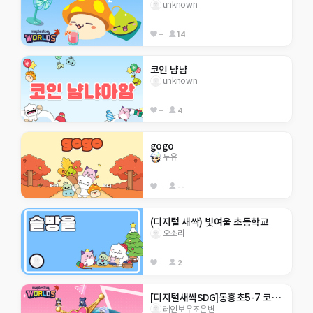
unknown
--
14
코인 냠냠
unknown
--
4
gogo
두유
--
--
(디지털 새싹) 빛여울 초등학교  
오소리
--
2
[디지털새싹SDG]동홍초5-7 코인모으기!
레인보우조은변