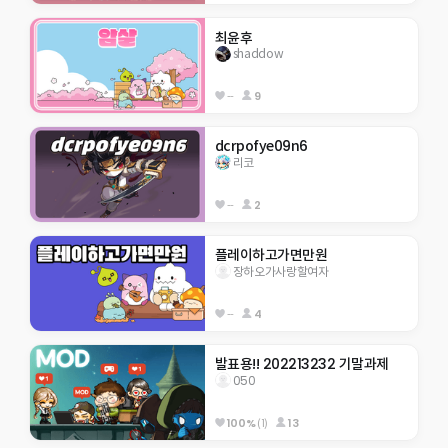
최윤후
shaddow
--
9
dcrpofye09n6
리코
--
2
플레이하고가면만원
장하오가사랑할여자
--
4
발표용!! 202213232 기말과제
050
100%
(1)
13