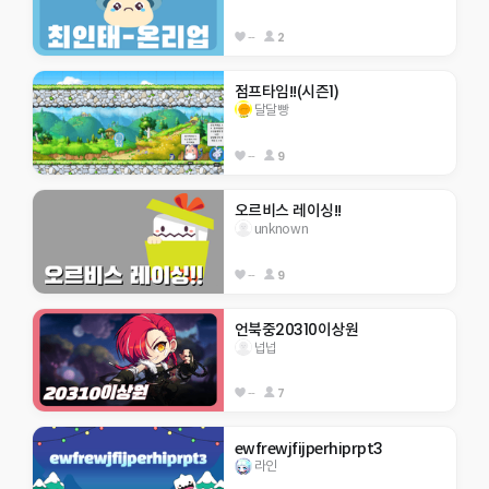
--
2
점프타임!!(시즌1)
달달빵
--
9
오르비스 레이싱!!
unknown
--
9
언북중20310이상원
넙넙
--
7
ewfrewjfijperhiprpt3
라인