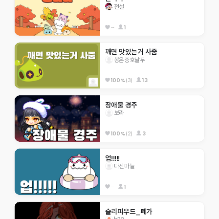
전설
--
1
깨면 맛있는거 사줌
봉은중호날두
100%
(3)
13
장애물 경주
보라
100%
(2)
3
업!!!!!
다진마늘
--
1
슬리피우드_폐가