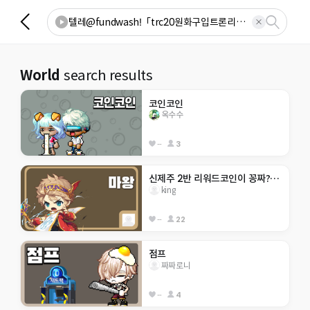
World
search results
코인코인
옥수수
--
3
신제주 2반 리워드코인이 꽁짜???!!!!!!
king
--
22
점프
짜짜로니
--
4