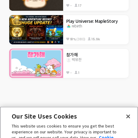
--
17
Play Universe: MapleStory
rebirth
91%
(380)
15.9k
참가해
박유찬
--
1
Our Site Uses Cookies
ENGLISH (English)
This website uses cookies to ensure you get the best
 ⓒ Nexon Korea Corp. & Toben Studio Inc. 

experience on our website. Your privacy is important to
All Rights Reserved. 
us, and we will never sell your data. View our
Cookie