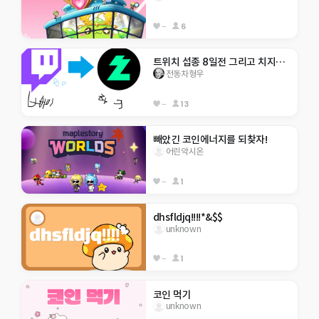
--
6
트위치 섭종 8일전 그리고 치지직 나온다
전동차형우
--
13
빼았긴 코인에너지를 되찾자!
어린악시온
--
1
dhsfldjq!!!!*&$$
unknown
--
1
코인 먹기
unknown