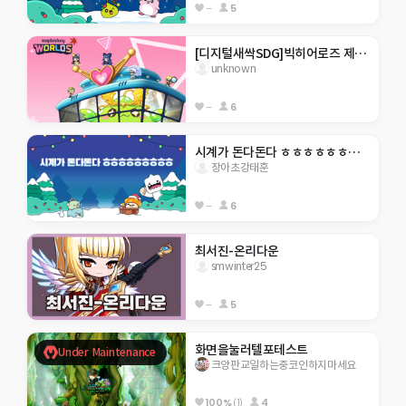
--
5
[디지털새싹SDG]빅히어로즈 제주한라대 가종식 코인모으기
unknown
--
6
시계가 돈다돈다 ㅎㅎㅎㅎㅎㅎㅎㅎㅎ
장아초강태훈
--
6
최서진-온리다운
smwinter25
--
5
화면을눌러텔포테스트
Under Maintenance
크앙판교일하는중코인하지마세요
100%
(1)
4