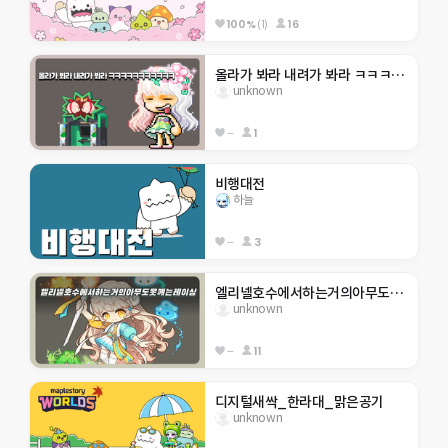
100%
(1)
16
올라가 봐라 내려가 봐라 ㅋㅋㅋㅋㅋㅋㅋㅋㅋㅋㅋ
unknown
--
1
비행대전
하늘
--
3
엘리넬호수에서하는거의아무도못깨는레이싱
unknown
--
11
디지털새싹_한라대_맑은공기
unknown