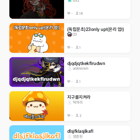
b32
--
18
(독립문초)23only up!(온리 업!)
23
--
1
djqdjqtkekflrudwn
unknown
--
1
지구를지켜라
딱까리
--
2
dlsjfklasjlkafl
양준원