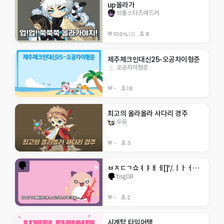
up올라가
브롤스타즈에드거
100%
(2)
8
제주체크인대신25-오공차이형준
오공차이형준
--
18
최고의 올라올라 사다리 경주
두유
--
3
ㅂㅈㄷㄱ쇼ㅕㅑㅐㅔ[]'/.ㅣㅏㅓㅗㅎㄹㅇㄴㅁㅋㅌㅊ퓨ㅜㅡ,./
bsg08
--
2
시계탑 타임어택