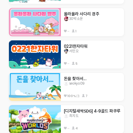
올라올라 사다리 경주
30박소윤
--
1
0221한자타워
서민오
--
5
돈을 찾아서...
seokyo09
100%
(1)
7
[디지털새싹SDG] 4-9골드 파쿠루
최지도
--
4