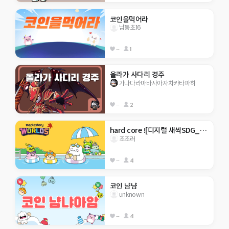
코인을먹어라
남동초16
--
1
올라가 사다리 경주
가나다라마바사아자차카타파하
--
2
hard core ![디지털 새싹SDG_서귀포 초등 2기](어렵노){매일 건강하자}
조조러
--
4
코인 냠냠
unknown
--
4