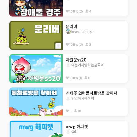
100%
(2)
4
문리버
lovecatcheese
100%
(2)
3
차원문ss20
먹는거사랑하는금쪽이
100%
(1)
8
신제주 2반 돌하르방을 찾아서
안녕하세용히히
--
10
mwg 해피캣
cat