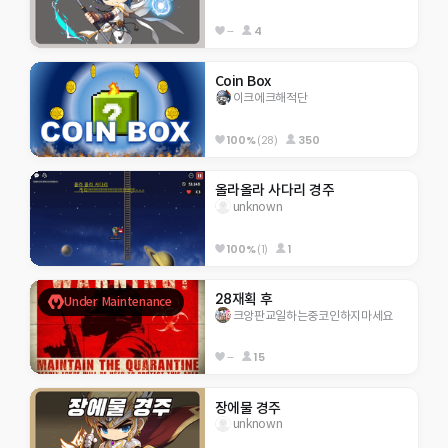
--
4
Coin Box
이크에크해적단
100%
(28)
350
올라올라 사다리 경주
unknown
100%
(1)
1
28재획 후
Under Maintenance
크앙판교일하는중코인하지마세요
--
15
장에물 경주
unknown