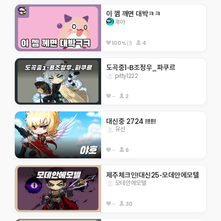
이 껨 깨면 대박ㅋㅋ
후아
100%
(1)
4
도곡중1-B조정우_파쿠르
pitty1222
--
2
대신중 2724 !!!!!!
유선
--
6
제주체크인!대신25-모데안에모텔
모데안에모텔
--
30