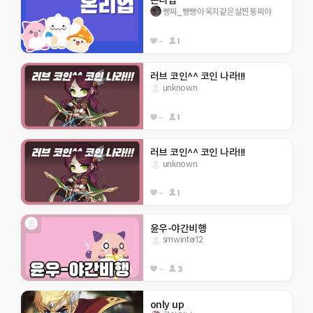
온리업
빵찌_빵빵아옥지같은살찐뚱찌야
--
1
러브 코인^^ 코인 나라!!!
unknown
--
1
러브 코인^^ 코인 나라!!!
unknown
--
1
윤우-야간비행
smwinter12
--
3
only up