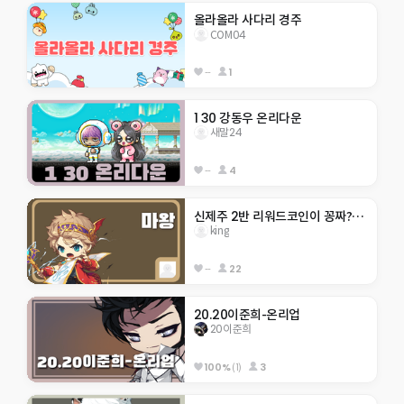
올라올라 사다리 경주
COM04
--
1
1 30 강동우 온리다운
새말24
--
4
신제주 2반 리워드코인이 꽁짜???!!!!!!
king
--
22
20.20이준희-온리업
20이준희
100%
(1)
3