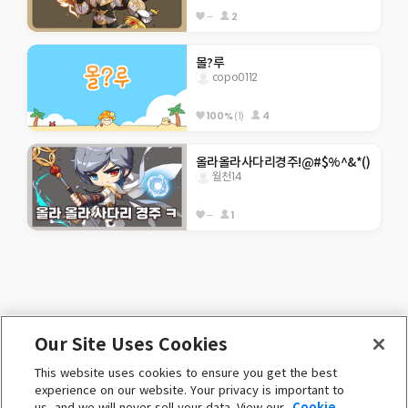
--
2
몰?루
copo0112
100%
(1)
4
올라올라사다리경주!@#$%^&*()
월천14
--
1
Our Site Uses Cookies
ENGLISH (English)
This website uses cookies to ensure you get the best
 ⓒ Nexon Korea Corp. & Toben Studio Inc. 

experience on our website. Your privacy is important to
All Rights Reserved. 
us, and we will never sell your data. View our
Cookie