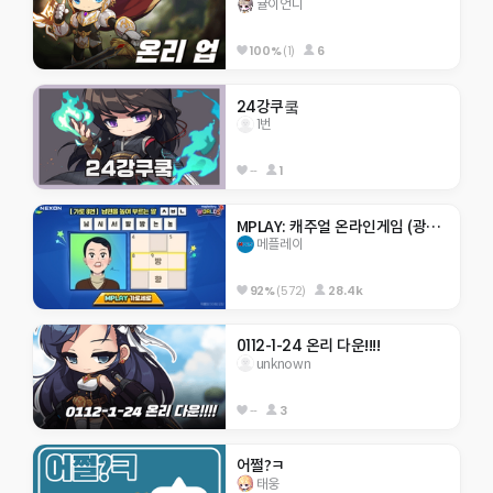
귤이언니
100%
(1)
6
24강쿠쿸
1번
--
1
MPLAY: 캐주얼 온라인게임 (광장/이벤트)
메플레이
92%
(572)
28.4k
0112-1-24 온리 다운!!!!
unknown
--
3
어쩔?ㅋ
태웅