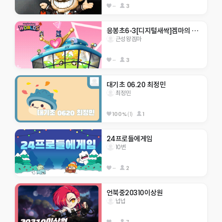
--
3
응봉초6-3[디지털새싹]겜마의 혼돈월드
근성왕겜마
--
3
대기초 06.20 최정민 
최정민
100%
(1)
1
24프로들에게임
10번
--
2
언북중20310이상원
넙넙
--
7