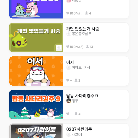
채릱녕
100%
(1)
4
깨면 맛있는거 사줌
봉은중호날두
100%
(3)
13
이서 
아이브_이서
--
2
탑동 사다리경주 9
정푸
--
4
0207차원의문
새말01