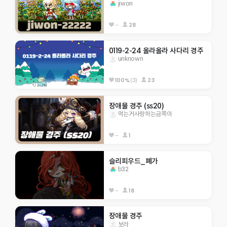
jiwon
--
28
0119-2-24 올라올라 사다리 경주
unknown
100%
(3)
23
장애물 경주 (ss20)
먹는거사랑하는금쪽이
--
1
슬리피우드_폐가
b32
--
18
장애물 경주
보라