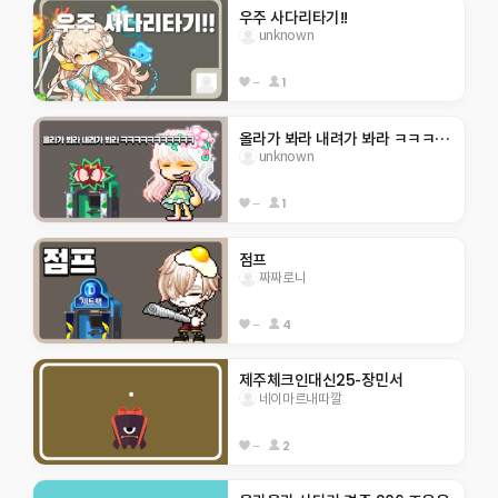
우주 사다리타기!!
unknown
--
1
올라가 봐라 내려가 봐라 ㅋㅋㅋㅋㅋㅋㅋㅋㅋㅋㅋ
unknown
--
1
점프
짜짜로니
--
4
제주체크인대신25-장민서
네이마르내따깔
--
2