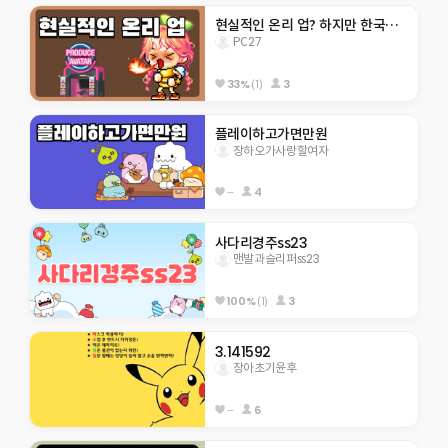
현실적인 온리 업? 하지만 한국인은 못께는..
PC27
33%
(1)
3
플레이하고가면만원
장하오가사랑할여자
--
4
사다리경주ss23
맨발과슬리퍼ss23
100%
(1)
3
3.141592
장아초기윤후
--
6