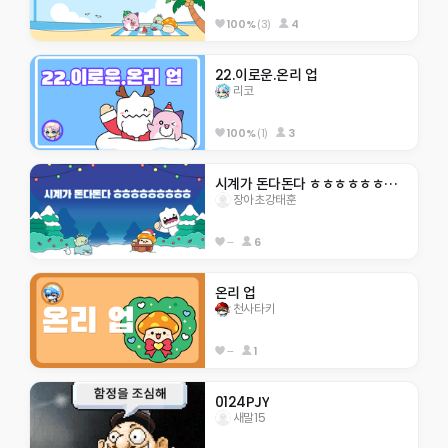
100%
(3)
4
22.이로운.온리 업
리코
100%
(1)
3
시계가 돈다돈다 ㅎㅎㅎㅎㅎㅎㅎㅎㅎ
장아초강태훈
--
6
온리 업
천사타키
--
1
0124PJY
새말15