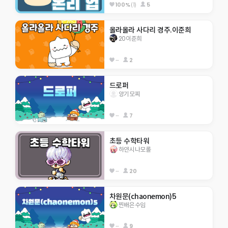
100%
(1)
5
올라올라 사다리 경주.이준희
20이준희
--
2
드로퍼
앙기모찌
--
7
초등 수학타워
하얀시나모롤
--
20
차원문(chaonemon)5
찐배은수임
--
9