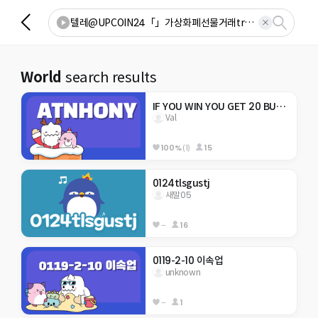
World
search results
IF YOU WIN YOU GET 20 BUCKS
Val
100%
(1)
15
0124tlsgustj
새말05
--
16
0119-2-10 이속업
unknown
--
1