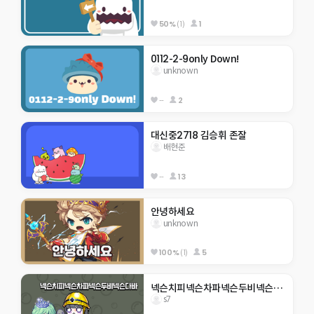
50%
(1)
1
0112-2-9only Down!
unknown
--
2
대신중2718 김승휘 존잘
배현준
--
13
안녕하세요
unknown
100%
(1)
5
넥슨치피넥슨차파넥슨두비넥슨다바
s7