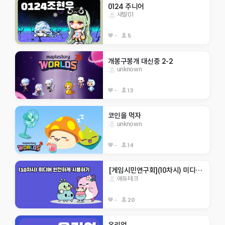
0124 주니어
새말01
--
5
개봉구봉개 대신중 2-2
unknown
--
13
코인을 먹자
unknown
--
14
 [게임시민연구회](10차시) 미디어 안전하게 사용하기
에듀테크
--
20