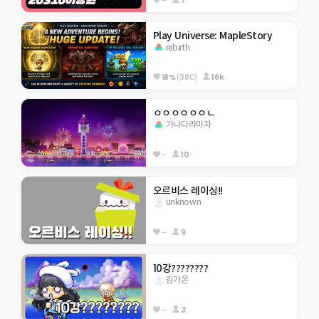
Play Universe: MapleStory
rebirth
91%
(380)
16k
ㅇㅇㅇㅇㅇㅇㄴ
가나다라마자
--
10
오르비스 레이싱!!
unknown
--
9
10강????????
김가온
--
3