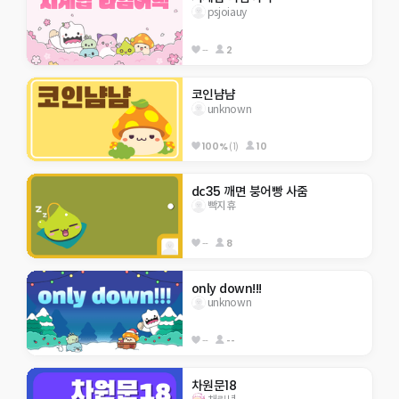
psjoiauy
--
2
코인냠냠
unknown
100%
(1)
10
dc35 깨면 붕어빵 사줌
빡지휴
--
8
only down!!!
unknown
--
--
차원문18