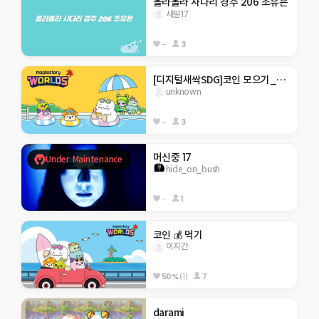
올라올라 사다리 경주 206 조유은
새말17
--
3
[디지털새싹SDG]코인 모으기_행현초 5-2
unknown
--
3
머신중 17
Under Maintenance
hide_on_bush
--
1
코인 💰 먹기
이지간
50%
(1)
7
darami