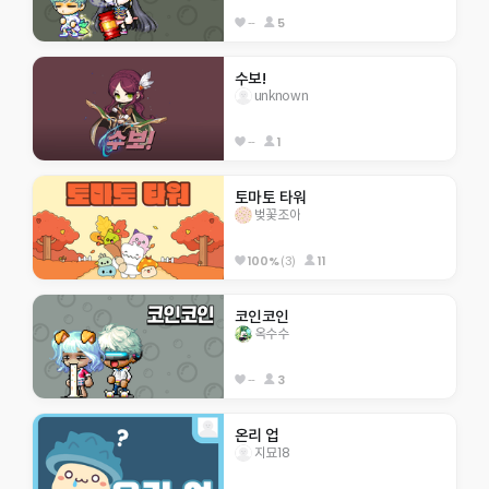
--
5
수보!
unknown
--
1
토마토 타워
벚꽃조아
100%
(3)
11
코인코인
옥수수
--
3
온리 업
지묘18