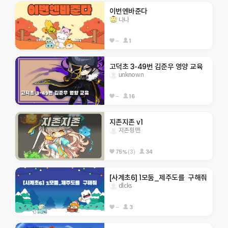
이번엔바준다
나나
--
1
고덕초 3-49번 김준우 영양 교육
unknown
--
16
지존지존 v1
지존핑맨
75%
(3)
34
[사계초6] 1모둠_제주도를  구해줘
dlcks
--
3