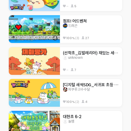
--
5
점프! 어드벤쳐
드래곤
100%
(3)
27
(선학초_김발레리아) 재밌는 세계 여행 체험
unknown
--
7
[디지털 새싹SDG_서귀포 초등 4기]히든 서귀포 아무도 못깨는 점프맵
피쿠루고수수달
100%
(2)
4
대현초 6-2
놀쌤