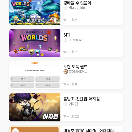
킹바들 수 잇음여
xllalee_hhe
--
2
6111
unknown
--
7
노캔 도둑 월드
붕어빵아저씨
--
6
율빛초-친친맵-어지원
어지원
--
22
대청중 10118 서다정_와다다다닥 모험!