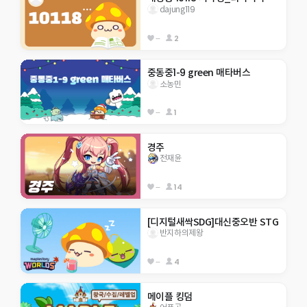
dajung119
--
2
중동중1-9 green 매타버스
소농민
--
1
경주
전재윤
--
14
[디지털새싹SDG]대신중오반 STG
반지하의제왕
--
4
메이플 킹덤