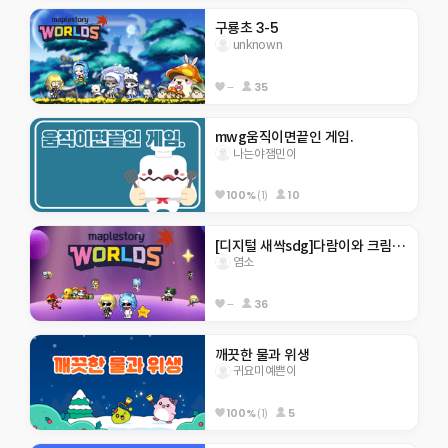
구룡초 3-5
unknown
--
35
mwg움직이면끝인 게임.
나는야잼민이
100%
(1)
10
[디지털 새싹sdg]다람이와 크림이월드
염소
--
36
깨끗한 물과 위생 
귀요미예쁜이
100%
(1)
5