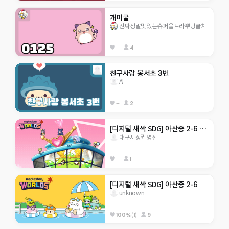
개미굴
진짜정말맛있는슈퍼울트라뿌링클치
--
4
친구사랑 봉서초 3번
AI
--
2
[디지털 새싹 SDG] 아산중 2-6 지구 구하기
대구시장권영진
--
1
[디지털 새싹 SDG] 아산중 2-6
unknown
100%
(1)
9