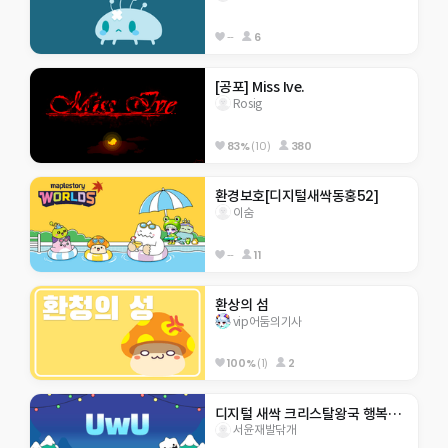
--
6
[공포] Miss Ive.
Rosig
83%
(10)
380
환경보호[디지털새싹동홍52]
이숨
--
11
환상의 섬
vip어둠의기사
100%
(1)
2
디지털 새싹 크리스탈왕국 행복초 5-8 응애~~
서윤재발닦개