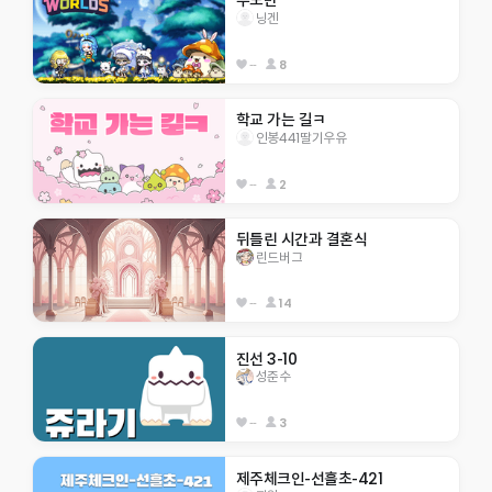
우도반 
닝겐
--
8
학교 가는 길ㅋ
인봉441딸기우유
--
2
뒤틀린 시간과 결혼식
린드버그
--
14
진선 3-10
성준수
--
3
제주체크인-선흘초-421