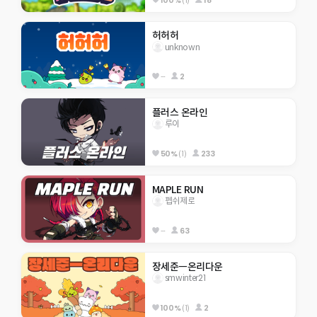
허허허
unknown
--
2
플러스 온라인
루이
50%
(1)
233
MAPLE RUN
펩쉬제로
--
63
장세준ㅡ온리다운
smwinter21
100%
(1)
2