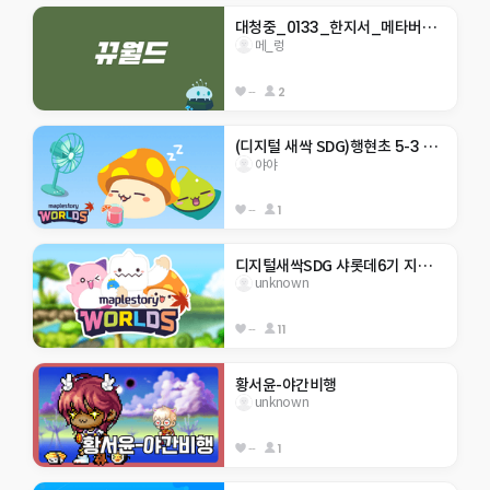
대청중_0133_한지서_메타버스 점프맵
메_렁
--
2
(디지털 새싹 SDG)행현초 5-3 야야 -생태계 보호-
야야
--
1
디지털새싹SDG 샤롯데6기 지구 구하기
unknown
--
11
황서윤-야간비행
unknown
--
1