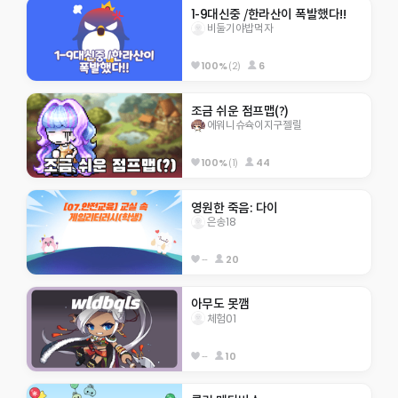
1-9대신중 /한라산이 폭발했다!!
비둘기야밥먹자
100%
(2)
6
조금 쉬운 점프맵(?)
에워니슈슉이지구젤릴
100%
(1)
44
영원한 죽음: 다이
은송18
--
20
아무도 못깸
체험01
--
10