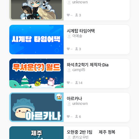
unknown
--
3
시계탑 타임어택
이예솔
--
3
와석초2학기 제작자:Dia
camp15
--
14
아르카나
unknown
--
6
오현중 2반 1팀      제주 정복
퀸카오우빈