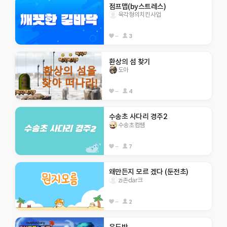
점프맵(by스트레스)
육각형의치킨사업
--
3
환상의 섬 찾기
도아
--
4
수송초 사다리 경주2
수송초컴쌤
--
7
왜만든지 모르 겠다 (둔전초)
zi존dar크
--
2