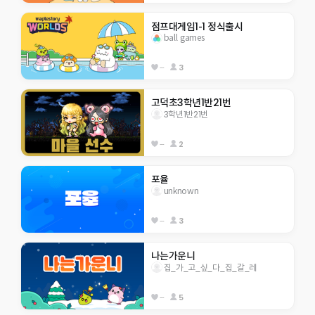
점프대게임1-1 정식출시
ball games
--
3
고덕초3학년1반21번
3학년1반21번
--
2
포율
unknown
--
3
나는가운니
집_가_고_싶_다_집_갈_레
--
5