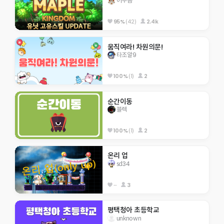
어푸곰
95%
(42)
2.4k
움직여라! 차원의문!
타조알9
100%
(1)
2
순간이동
블렉
100%
(1)
2
온리 업
sd34
--
3
평택청아 초등학교
unknown