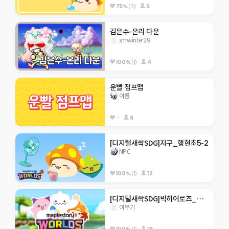
75%
(3)
5
김은수-온리 다운
smwinter29
100%
(1)
4
운빨 점프맵
이름
--
6
[디지털새싹SDG]지구_행현초5-2
NPC
100%
(1)
12
[디지털새싹SDG]빅히어로즈_제주한라대_310호_미래에서 온 점프맵
이무기
100%
(1)
18