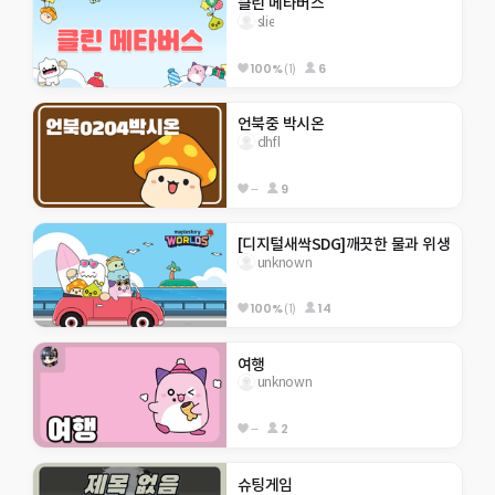
클린 메타버스
slie
100%
(1)
6
언북중 박시온
dhfl
--
9
[디지털새싹SDG]깨끗한 물과 위생
unknown
100%
(1)
14
여행
unknown
--
2
슈팅게임