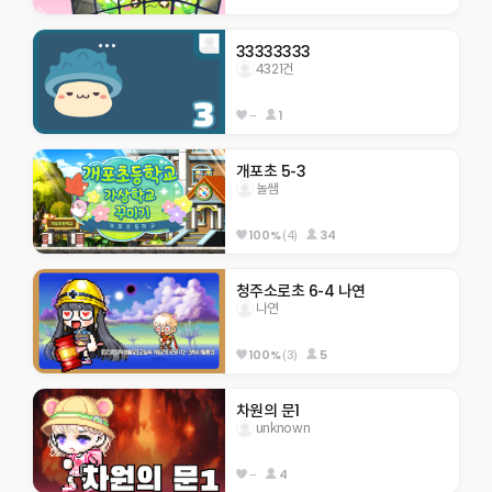
33333333
4321건
--
1
개포초 5-3
놀쌤
100%
(4)
34
청주소로초 6-4 나연
나연
100%
(3)
5
차원의 문1
unknown
--
4