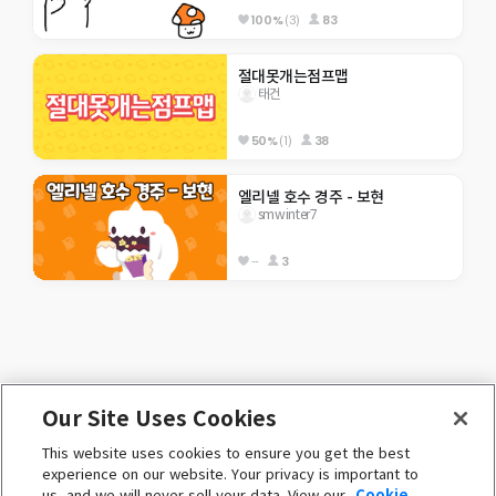
100%
(3)
83
절대못개는점프맵
태건
50%
(1)
38
엘리넬 호수 경주 - 보현
smwinter7
--
3
Our Site Uses Cookies
ENGLISH (English)
This website uses cookies to ensure you get the best
 ⓒ Nexon Korea Corp. & Toben Studio Inc. 

experience on our website. Your privacy is important to
All Rights Reserved. 
us, and we will never sell your data. View our
Cookie