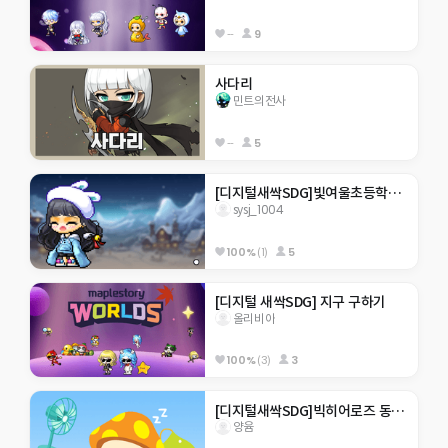
--
9
사다리
민트의전사
--
5
[디지털새싹SDG]빛여울초등학교 sysj_1004
sysj_1004
100%
(1)
5
[디지털 새싹SDG] 지구 구하기
올리비아
100%
(3)
3
[디지털새싹SDG]빅히어로즈 동홍초 미래
양윰