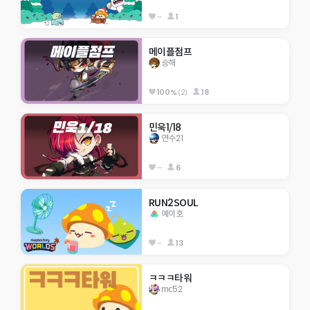
--
1
메이플점프
승해
100%
(2)
18
민욱1/18
연수21
--
6
RUN2SOUL
예이호
--
13
ㅋㅋㅋ타워
mc52