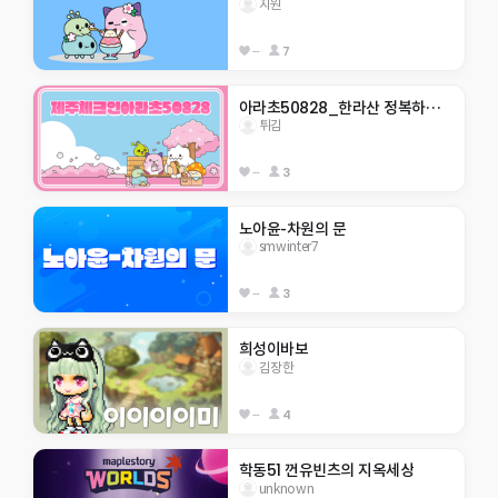
지원
--
7
아라초50828_한라산 정복하자                    
튀김
--
3
노아윤-차원의 문
smwinter7
--
3
희성이바보
김장한
--
4
학동51 껀유빈츠의 지옥세상
unknown