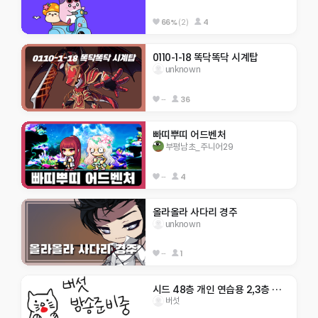
66%
(2)
4
0110-1-18 똑닥똑닥 시계탑
unknown
--
36
빠띠뿌띠 어드벤처
부평남초_주니어29
--
4
올라올라 사다리 경주
unknown
--
1
시드 48층 개인 연습용 2,3층 텔포O
버섯