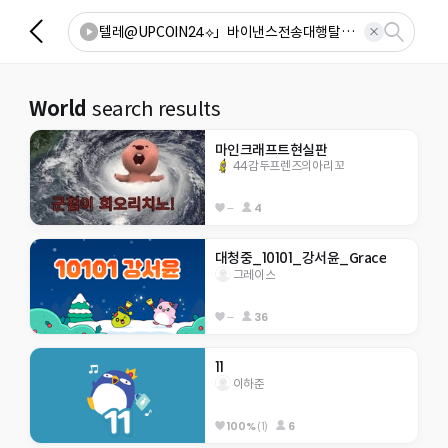
World
search results
마인크래프트현실판
44감두프렌즈의아리꼬
--
4
대청중_10101_강서윤_Grace
그레이스
--
36
11
이하준
100%
(1)
6