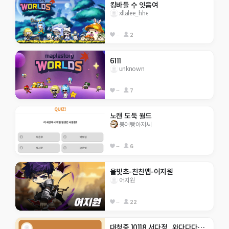
킹바들 수 잇음여
xllalee_hhe
--
2
6111
unknown
--
7
노캔 도둑 월드
붕어빵아저씨
--
6
율빛초-친친맵-어지원
어지원
--
22
대청중 10118 서다정_와다다다닥 모험!