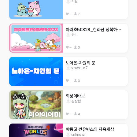
지원
--
7
아라초50828_한라산 정복하자                    
튀김
--
3
노아윤-차원의 문
smwinter7
--
3
희성이바보
김장한
--
4
학동51 껀유빈츠의 지옥세상
unknown