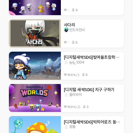
--
9
사다리
민트의전사
--
5
[디지털새싹SDG]빛여울초등학교 sysj_1004
sysj_1004
100%
(1)
5
[디지털 새싹SDG] 지구 구하기
올리비아
100%
(3)
3
[디지털새싹SDG]빅히어로즈 동홍초 미래
양윰