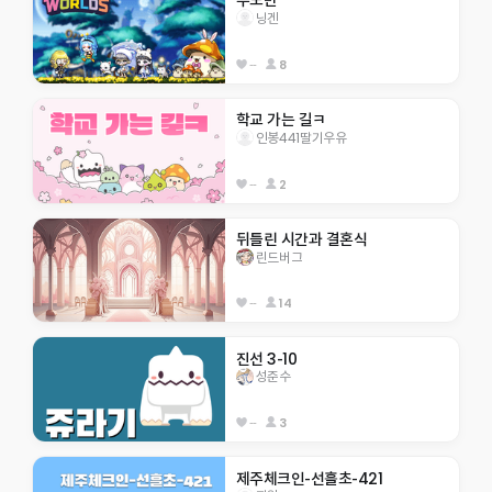
우도반 
닝겐
--
8
학교 가는 길ㅋ
인봉441딸기우유
--
2
뒤틀린 시간과 결혼식
린드버그
--
14
진선 3-10
성준수
--
3
제주체크인-선흘초-421