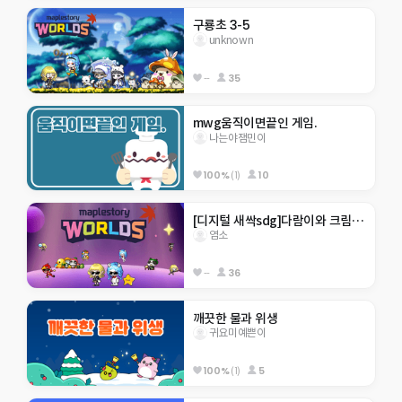
구룡초 3-5
unknown
--
35
mwg움직이면끝인 게임.
나는야잼민이
100%
(1)
10
[디지털 새싹sdg]다람이와 크림이월드
염소
--
36
깨끗한 물과 위생 
귀요미예쁜이
100%
(1)
5