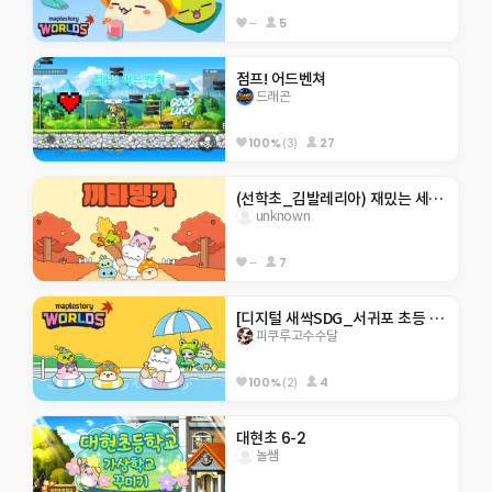
--
5
점프! 어드벤쳐
드래곤
100%
(3)
27
(선학초_김발레리아) 재밌는 세계 여행 체험
unknown
--
7
[디지털 새싹SDG_서귀포 초등 4기]히든 서귀포 아무도 못깨는 점프맵
피쿠루고수수달
100%
(2)
4
대현초 6-2
놀쌤