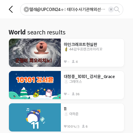
World
search results
마인크래프트현실판
44감두프렌즈의아리꼬
--
4
대청중_10101_강서윤_Grace
그레이스
--
36
11
이하준
100%
(1)
6