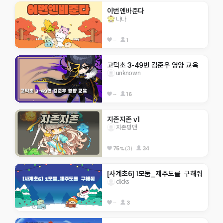
이번엔바준다
나나
--
1
고덕초 3-49번 김준우 영양 교육
unknown
--
16
지존지존 v1
지존핑맨
75%
(3)
34
[사계초6] 1모둠_제주도를  구해줘
dlcks
--
3