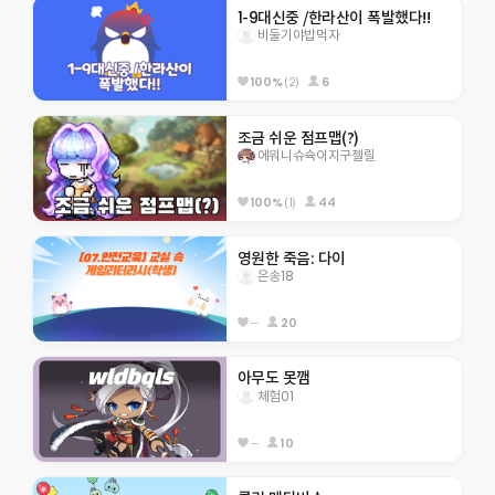
1-9대신중 /한라산이 폭발했다!!
비둘기야밥먹자
100%
(2)
6
조금 쉬운 점프맵(?)
에워니슈슉이지구젤릴
100%
(1)
44
영원한 죽음: 다이
은송18
--
20
아무도 못깸
체험01
--
10