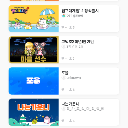
점프대게임1-1 정식출시
ball games
--
3
고덕초3학년1반21번
3학년1반21번
--
2
포율
unknown
--
3
나는가운니
집_가_고_싶_다_집_갈_레
--
5