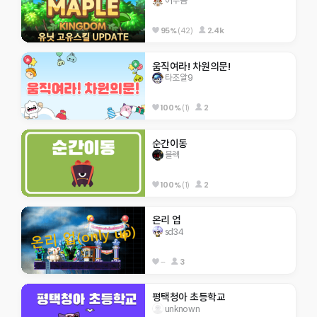
어푸곰
95%
(42)
2.4k
움직여라! 차원의문!
타조알9
100%
(1)
2
순간이동
블렉
100%
(1)
2
온리 업
sd34
--
3
평택청아 초등학교
unknown