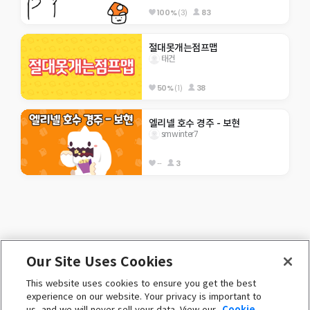
100%
(3)
83
절대못개는점프맵
태건
50%
(1)
38
엘리넬 호수 경주 - 보현
smwinter7
--
3
Our Site Uses Cookies
ENGLISH (English)
This website uses cookies to ensure you get the best
 ⓒ Nexon Korea Corp. & Toben Studio Inc. 

experience on our website. Your privacy is important to
All Rights Reserved. 
us, and we will never sell your data. View our
Cookie