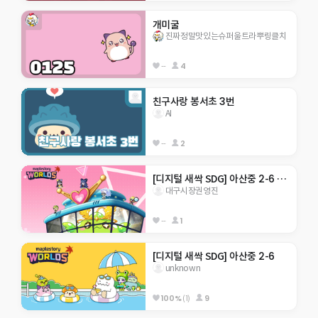
개미굴
진짜정말맛있는슈퍼울트라뿌링클치
--
4
친구사랑 봉서초 3번
AI
--
2
[디지털 새싹 SDG] 아산중 2-6 지구 구하기
대구시장권영진
--
1
[디지털 새싹 SDG] 아산중 2-6
unknown
100%
(1)
9