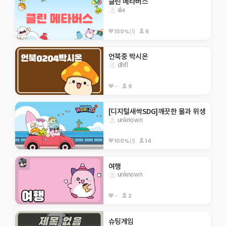
클린 메타버스
slie
100%
(1)
6
언북중 박시온
dhfl
--
9
[디지털새싹SDG]깨끗한 물과 위생
unknown
100%
(1)
14
여행
unknown
--
2
슈팅게임