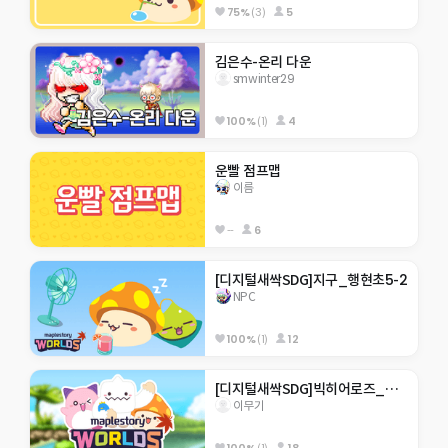
75%
(3)
5
김은수-온리 다운
smwinter29
100%
(1)
4
운빨 점프맵
이름
--
6
[디지털새싹SDG]지구_행현초5-2
NPC
100%
(1)
12
[디지털새싹SDG]빅히어로즈_제주한라대_310호_미래에서 온 점프맵
이무기
100%
(1)
18