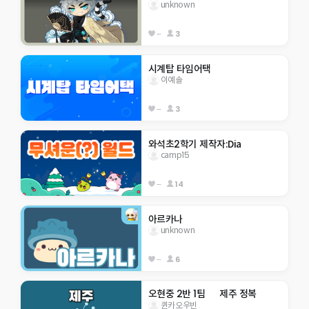
unknown
--
3
시계탑 타임어택
이예솔
--
3
와석초2학기 제작자:Dia
camp15
--
14
아르카나
unknown
--
6
오현중 2반 1팀      제주 정복
퀸카오우빈