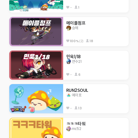
--
1
메이플점프
승해
100%
(2)
18
민욱1/18
연수21
--
6
RUN2SOUL
예이호
--
13
ㅋㅋㅋ타워
mc52