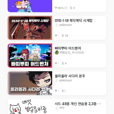
66%
(2)
4
0110-1-18 똑닥똑닥 시계탑
unknown
--
36
빠띠뿌띠 어드벤처
부평남초_주니어29
--
4
올라올라 사다리 경주
unknown
--
1
시드 48층 개인 연습용 2,3층 텔포O
버섯