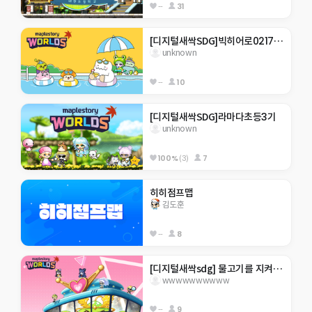
--
31
[디지털새싹SDG]빅히어로0217 한라대 재미있는 게임맵  . ..을 깰수있을거라 생각하나
unknown
--
10
[디지털새싹SDG]라마다초등3기
unknown
100%
(3)
7
히히점프맵
김도훈
--
8
[디지털새싹sdg] 물고기를 지켜주새오 ㅎㅎ
wwwwwwwwww
--
9