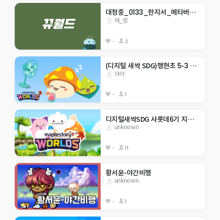
대청중_0133_한지서_메타버스 점프맵
메_렁
--
2
(디지털 새싹 SDG)행현초 5-3 야야 -생태계 보호-
야야
--
1
디지털새싹SDG 샤롯데6기 지구 구하기
unknown
--
11
황서윤-야간비행
unknown
--
1