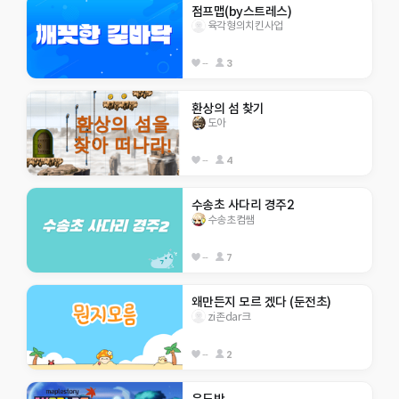
점프맵(by스트레스)
육각형의치킨사업
--
3
환상의 섬 찾기
도아
--
4
수송초 사다리 경주2
수송초컴쌤
--
7
왜만든지 모르 겠다 (둔전초)
zi존dar크
--
2