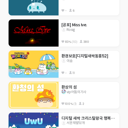
--
6
[공포] Miss Ive.
Rosig
83%
(10)
380
환경보호[디지털새싹동홍52]
이숨
--
11
환상의 섬
vip어둠의기사
100%
(1)
2
디지털 새싹 크리스탈왕국 행복초 5-8 응애~~
서윤재발닦개