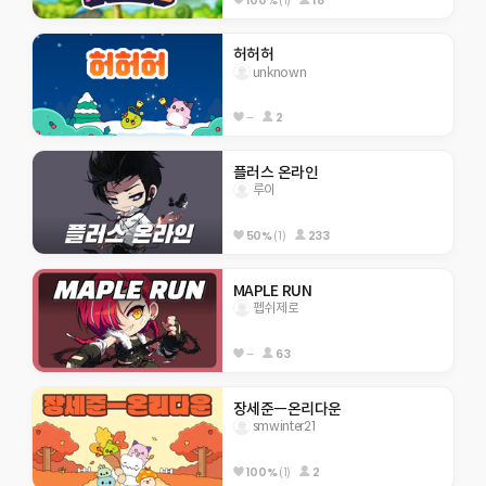
허허허
unknown
--
2
플러스 온라인
루이
50%
(1)
233
MAPLE RUN
펩쉬제로
--
63
장세준ㅡ온리다운
smwinter21
100%
(1)
2