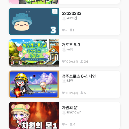
33333333
4321건
--
1
개포초 5-3
놀쌤
100%
(4)
34
청주소로초 6-4 나연
나연
100%
(3)
5
차원의 문1
unknown
--
4