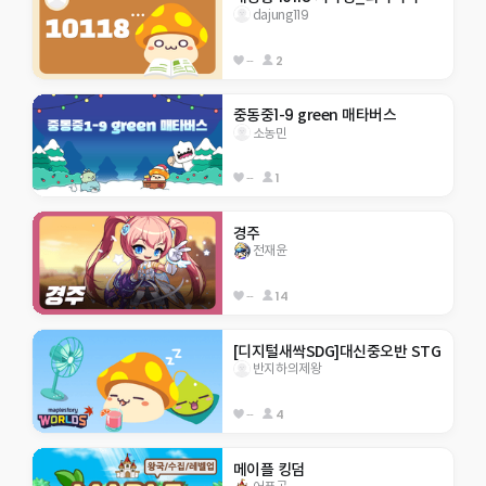
dajung119
--
2
중동중1-9 green 매타버스
소농민
--
1
경주
전재윤
--
14
[디지털새싹SDG]대신중오반 STG
반지하의제왕
--
4
메이플 킹덤