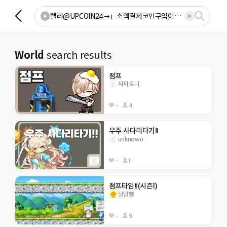
World
search results
점프
짜짜로니
--
4
우주 사다리타기!!
unknown
--
1
점프타임!!(시즌1)
달달빵
--
9