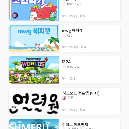
unknown
100%
(1)
5
mwg 해피캣
cat
100%
(3)
4
1324
unknown
--
3
 하드모드 점프맵 (닌니)
오푸
100%
(1)
4
수메르 어드벤처