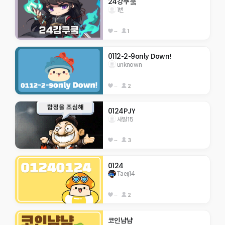
24강쿠쿸
1번
--
1
0112-2-9only Down!
unknown
--
2
0124PJY
새말15
--
3
0124
Taeij14
--
2
코인냠냠