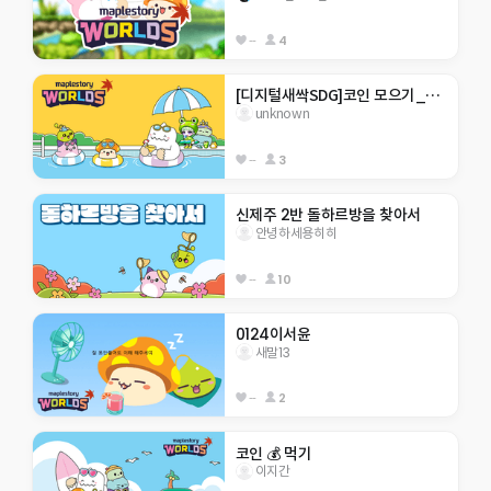
--
4
[디지털새싹SDG]코인 모으기_행현초 5-2
unknown
--
3
신제주 2반 돌하르방을 찾아서
안녕하세용히히
--
10
0124이서윤
새말13
--
2
코인 💰 먹기
이지간