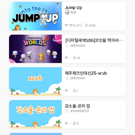
Jump Up
뛰뛰
78%
(80)
4.6k
 [디지털새싹SDG]코인을 먹어서 쓰레기 줄이기_행현초5-2
unknown
--
16
제주체크인대신25-xcvb
unknown
--
1
강소율-온리 업
smwinter20
--
5