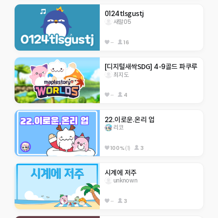
0124tlsgustj
새말05
--
16
[디지털새싹SDG] 4-9골드 파쿠루
최지도
--
4
22.이로운.온리 업
리코
100%
(1)
3
시계에 저주
unknown
--
3