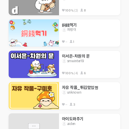
100%
(2)
8
銅錢먹기
파랑이
--
1
이서은-차원의 문
smwinter19
100%
(4)
6
자유 작품_튀김맜있쪙
unknown
--
3
아이도와주기
aiden