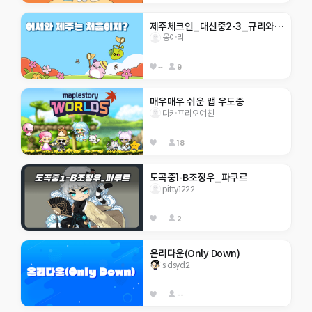
제주체크인_대신중2-3_규리와 함께하는 제주 여행
옹아리
--
9
매우매우 쉬운 맵 우도중
디카프리오여친
--
18
도곡중1-B조정우_파쿠르
pitty1222
--
2
온리다운(Only Down)
sidsyd2
--
--