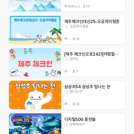
100%
(1)
10
제주체크인대신25-오공차이형준
오공차이형준
--
18
[제주 체크인오호2421]어떵할수있으면 해봅써
땅카2
--
7
삼성초54 삼성초 탐나는 전
탐나는전
--
16
디지털SDG 동전을
unknown