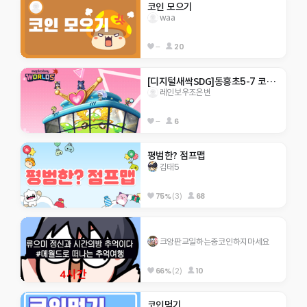
코인 모으기
waa
--
20
[디지털새싹SDG]동홍초5-7 코인모으기!
레인보우조은변
--
6
평범한? 점프맵
김태5
75%
(3)
68
크앙판교일하는중코인하지마세요
66%
(2)
10
코인먹기