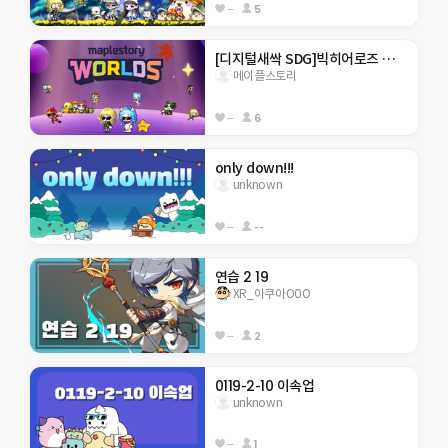
--
5
[디지털새싹 SDG]빅히어로즈 제주한라대 기아종식
메이플스토리
--
6
only down!!!
unknown
--
--
연습 2 19
XR_아쿠아O0O
--
2
0119-2-10 이속업
unknown
--
1