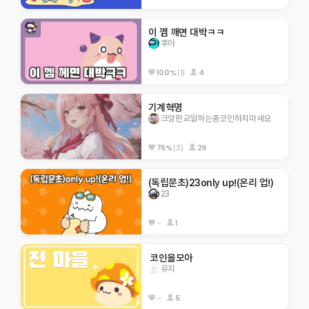
이 껨 깨면 대박ㅋㅋ
후아
100%
(1)
4
기계혁명
크앙판교일하는중코인하지마세요
75%
(3)
29
(독립문초)23only up!(온리 업!)
23
--
1
 코인을모아 
유지
--
5