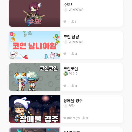
수보!
unknown
--
1
코인 냠냠
unknown
--
4
코인코인
옥수수
--
3
장애물 경주
보라
100%
(2)
3