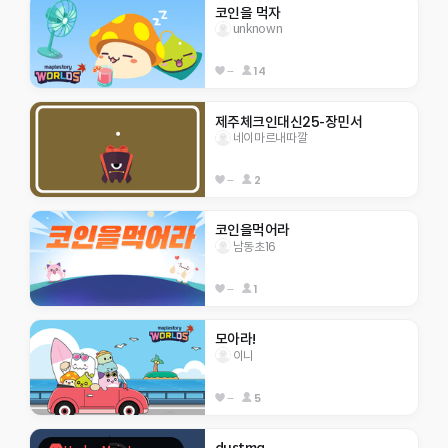
코인을 먹자
unknown
--
14
제주체크인대신25-장민서
네이마르내따깔
--
2
코인을먹어라
남동초16
--
1
모아라!
이니
--
5