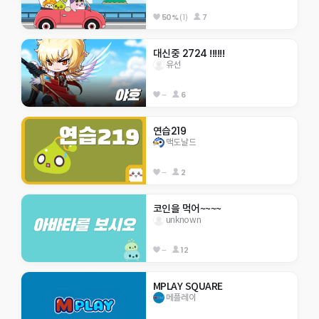
50%
(1)
7
대신중 2724 !!!!!!
유선
--
6
연습219
맥도날드
--
2
코인을 먹어~~~~
unknown
--
12
MPLAY SQUARE
메플레이