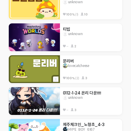
unknown
100%
(1)
10
티빕
unknown
--
2
문리버
lovecatcheese
100%
(2)
3
0112-1-24 온리 다운!!!!
unknown
--
3
제주체크인_노형초_4-3
HYPE_BOY_6167