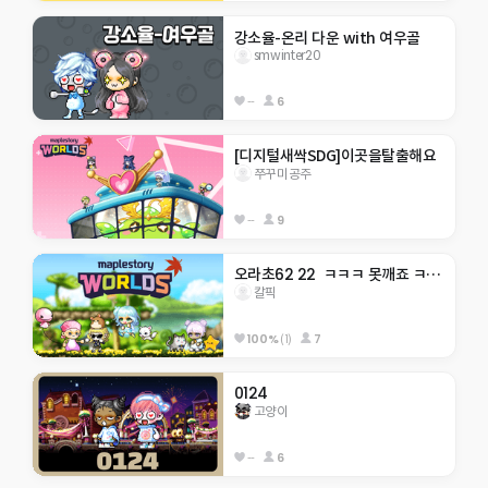
강소율-온리 다운 with 여우골
smwinter20
--
6
[디지털새싹SDG]이곳을탈출해요
쭈꾸미공주
--
9
오라초62 22  ㅋㅋㅋ 못깨죠 ㅋㅋㅋㅋㅋ
칼픽
100%
(1)
7
0124
고양이
--
6