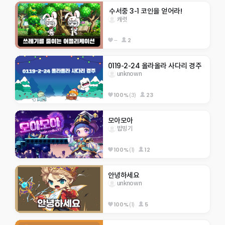
 수서중 3-1 코인을 얻어라!
캐럿
--
2
0119-2-24 올라올라 사다리 경주
unknown
100%
(3)
23
모아모아
밥빙기
100%
(1)
12
안녕하세요
unknown
100%
(1)
5