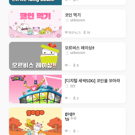
코인 먹기
unknown
100%
(1)
16
오르비스 레이싱!!
unknown
--
9
[디지털 새싹SDG] 코인을 모아라
yyy
--
2
gogo
두유
--
--