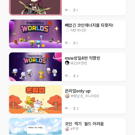
--
1
빼았긴 코인에너지를 되찾자!
어린악시온
--
1
msw성일4반 익명빈
1422이현빈
--
2
온리업only up
부평남초_주니어30
--
2
코인  먹기  월드 어려움
a우유