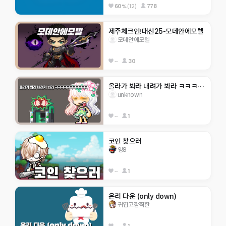
60%
(12)
778
제주체크인!대신25-모데안에모텔
모데안에모텔
--
30
올라가 봐라 내려가 봐라 ㅋㅋㅋㅋㅋㅋㅋㅋㅋㅋㅋ
unknown
--
1
코인 찾으러
영8
--
1
온리 다운 (only down)
귀엽고깜찍한
--
1