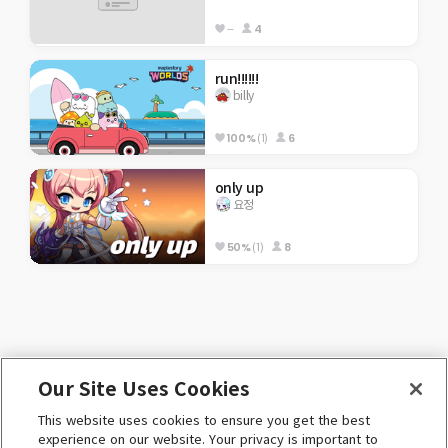
--
4
run!!!!!!
billy
100%
(1)
6
only up
요정
50%
(1)
8
Our Site Uses Cookies
ENGLISH (English)
This website uses cookies to ensure you get the best
 ⓒ Nexon Korea Corp. & Toben Studio Inc. 

experience on our website. Your privacy is important to