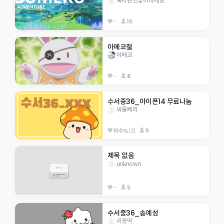
혹시원신좋아하세요
--
15
아메코절
아메코
--
8
수서중36_아이폰14 무료나눔
싸똘삐라
100%
(2)
5
제목 없음
unknown
--
5
수서중36_송예성
리중딱