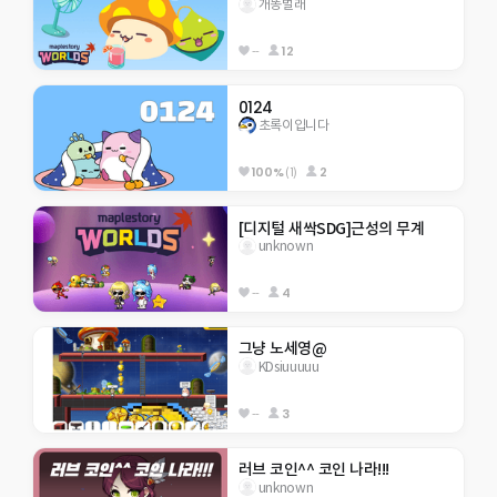
개똥벌래
--
12
0124
초록이입니다
100%
(1)
2
[디지털 새싹SDG]근성의 무계
unknown
--
4
그냥 노세영@
KDsiuuuuu
--
3
러브 코인^^ 코인 나라!!!
unknown