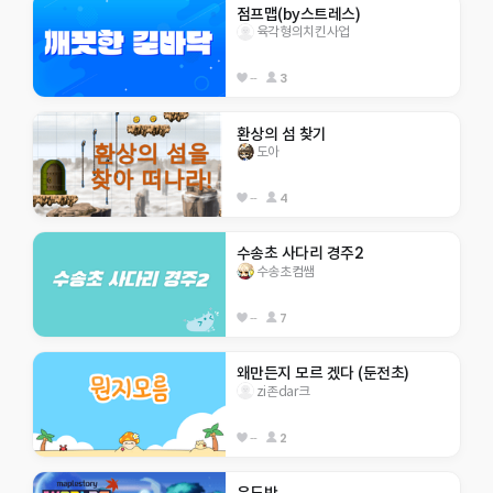
점프맵(by스트레스)
육각형의치킨사업
--
3
환상의 섬 찾기
도아
--
4
수송초 사다리 경주2
수송초컴쌤
--
7
왜만든지 모르 겠다 (둔전초)
zi존dar크
--
2