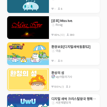
--
6
[공포] Miss Ive.
Rosig
83%
(10)
380
환경보호[디지털새싹동홍52]
이숨
--
11
환상의 섬
vip어둠의기사
100%
(1)
2
디지털 새싹 크리스탈왕국 행복초 5-8 응애~~
서윤재발닦개