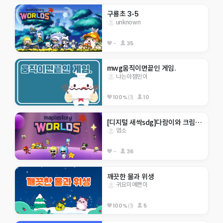
구룡초 3-5
unknown
--
35
mwg움직이면끝인 게임.
나는야잼민이
100%
(1)
10
[디지털 새싹sdg]다람이와 크림이월드
염소
--
36
깨끗한 물과 위생 
귀요미예쁜이
100%
(1)
5