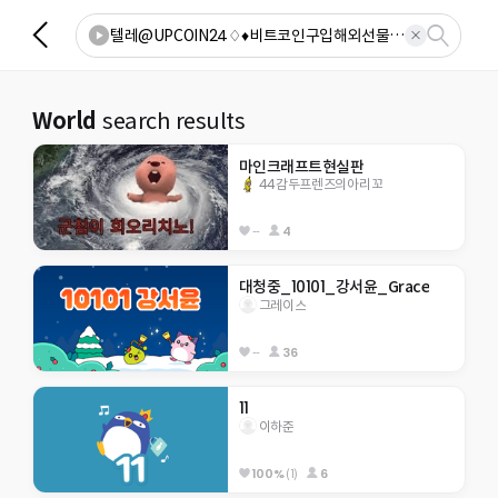
World
search results
마인크래프트현실판
44감두프렌즈의아리꼬
--
4
대청중_10101_강서윤_Grace
그레이스
--
36
11
이하준
100%
(1)
6