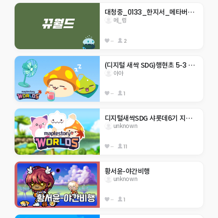
대청중_0133_한지서_메타버스 점프맵
메_렁
--
2
(디지털 새싹 SDG)행현초 5-3 야야 -생태계 보호-
야야
--
1
디지털새싹SDG 샤롯데6기 지구 구하기
unknown
--
11
황서윤-야간비행
unknown
--
1