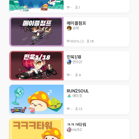
--
1
메이플점프
승해
100%
(2)
18
민욱1/18
연수21
--
6
RUN2SOUL
예이호
--
13
ㅋㅋㅋ타워
mc52