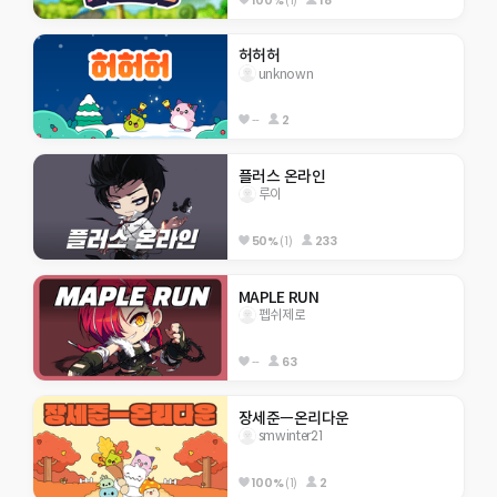
허허허
unknown
--
2
플러스 온라인
루이
50%
(1)
233
MAPLE RUN
펩쉬제로
--
63
장세준ㅡ온리다운
smwinter21
100%
(1)
2