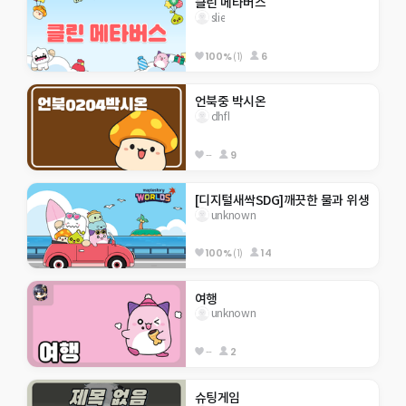
클린 메타버스
slie
100%
(1)
6
언북중 박시온
dhfl
--
9
[디지털새싹SDG]깨끗한 물과 위생
unknown
100%
(1)
14
여행
unknown
--
2
슈팅게임