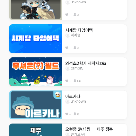
unknown
--
3
시계탑 타임어택
이예솔
--
3
와석초2학기 제작자:Dia
camp15
--
14
아르카나
unknown
--
6
오현중 2반 1팀      제주 정복
퀸카오우빈