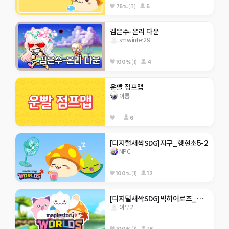
75%
(3)
5
김은수-온리 다운
smwinter29
100%
(1)
4
운빨 점프맵
이름
--
6
[디지털새싹SDG]지구_행현초5-2
NPC
100%
(1)
12
[디지털새싹SDG]빅히어로즈_제주한라대_310호_미래에서 온 점프맵
이무기
100%
(1)
18