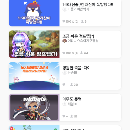
1-9대신중 /한라산이 폭발했다!!
비둘기야밥먹자
100%
(2)
6
조금 쉬운 점프맵(?)
에워니슈슉이지구젤릴
100%
(1)
44
영원한 죽음: 다이
은송18
--
20
아무도 못깸
체험01
--
10