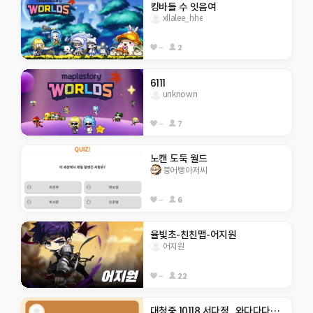
킹바들 수 잇음여
xllalee_hhe
--
2
6111
unknown
--
7
노캔 도둑 월드
붕어빵아저씨
--
6
율빛초-친친맵-어지원
어지원
--
22
대청중 10118 서다정_와다다다닥 모험!