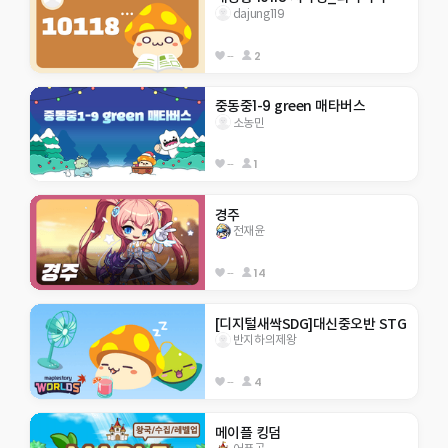
dajung119
--
2
중동중1-9 green 매타버스
소농민
--
1
경주
전재윤
--
14
[디지털새싹SDG]대신중오반 STG
반지하의제왕
--
4
메이플 킹덤