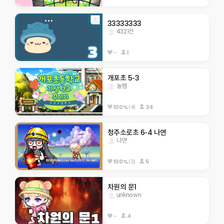
33333333
4321건
--
1
개포초 5-3
놀쌤
100%
(4)
34
청주소로초 6-4 나연
나연
100%
(3)
5
차원의 문1
unknown
--
4