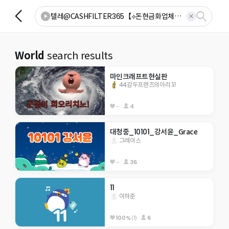
World
search results
마인크래프트현실판
44감두프렌즈의아리꼬
--
4
대청중_10101_강서윤_Grace
그레이스
--
36
11
이하준
100%
(1)
6