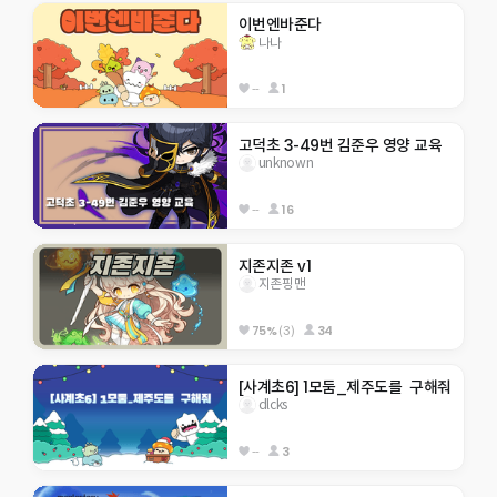
이번엔바준다
나나
--
1
고덕초 3-49번 김준우 영양 교육
unknown
--
16
지존지존 v1
지존핑맨
75%
(3)
34
[사계초6] 1모둠_제주도를  구해줘
dlcks
--
3