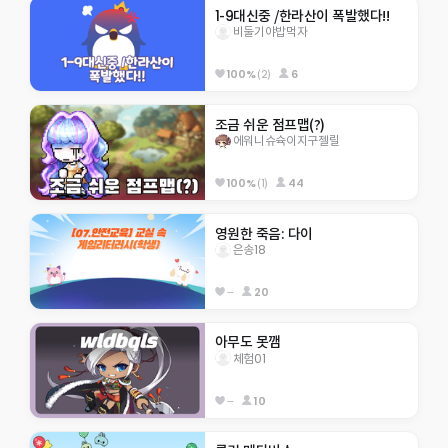
1-9대신중 /한라산이 폭발했다!!
비둘기야밥먹자
100%
(2)
6
조금 쉬운 점프맵(?)
에워니슈슉이지구젤릴
100%
(1)
44
영원한 죽음: 다이
은송18
--
20
아무도 못깸
체험01
--
10