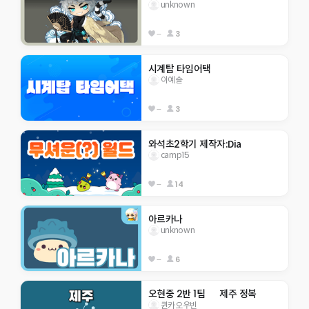
unknown
--
3
시계탑 타임어택
이예솔
--
3
와석초2학기 제작자:Dia
camp15
--
14
아르카나
unknown
--
6
오현중 2반 1팀      제주 정복
퀸카오우빈