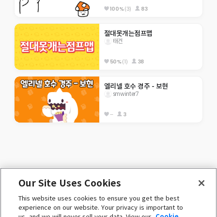
100%
(3)
83
절대못개는점프맵
태건
50%
(1)
38
엘리넬 호수 경주 - 보현
smwinter7
--
3
Our Site Uses Cookies
ENGLISH (English)
This website uses cookies to ensure you get the best
 ⓒ Nexon Korea Corp. & Toben Studio Inc. 

experience on our website. Your privacy is important to
All Rights Reserved. 
us, and we will never sell your data. View our
Cookie