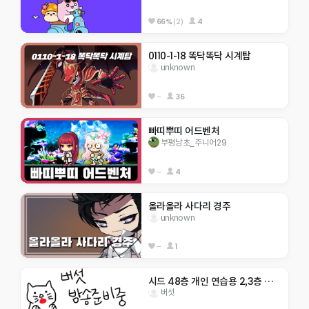
66%
(2)
4
0110-1-18 똑닥똑닥 시계탑
unknown
--
36
빠띠뿌띠 어드벤처
부평남초_주니어29
--
4
올라올라 사다리 경주
unknown
--
1
시드 48층 개인 연습용 2,3층 텔포O
버섯