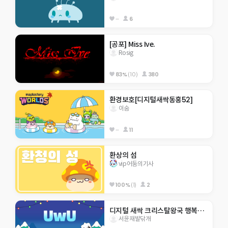
--
6
[공포] Miss Ive.
Rosig
83%
(10)
380
환경보호[디지털새싹동홍52]
이숨
--
11
환상의 섬
vip어둠의기사
100%
(1)
2
디지털 새싹 크리스탈왕국 행복초 5-8 응애~~
서윤재발닦개