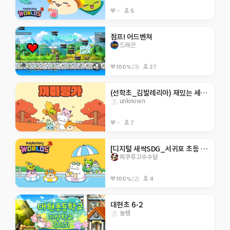
--
5
점프! 어드벤쳐
드래곤
100%
(3)
27
(선학초_김발레리아) 재밌는 세계 여행 체험
unknown
--
7
[디지털 새싹SDG_서귀포 초등 4기]히든 서귀포 아무도 못깨는 점프맵
피쿠루고수수달
100%
(2)
4
대현초 6-2
놀쌤