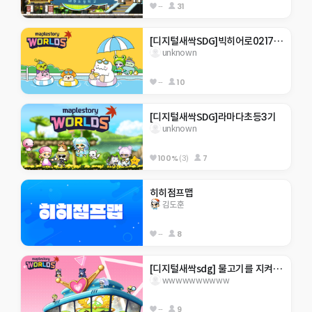
--
31
[디지털새싹SDG]빅히어로0217 한라대 재미있는 게임맵  . ..을 깰수있을거라 생각하나
unknown
--
10
[디지털새싹SDG]라마다초등3기
unknown
100%
(3)
7
히히점프맵
김도훈
--
8
[디지털새싹sdg] 물고기를 지켜주새오 ㅎㅎ
wwwwwwwwww
--
9