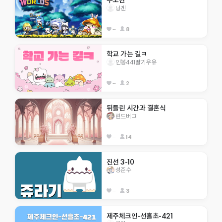
우도반 
닝겐
--
8
학교 가는 길ㅋ
인봉441딸기우유
--
2
뒤틀린 시간과 결혼식
린드버그
--
14
진선 3-10
성준수
--
3
제주체크인-선흘초-421