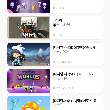
--
9
사다리
민트의전사
--
5
[디지털새싹SDG]빛여울초등학교 sysj_1004
sysj_1004
100%
(1)
5
[디지털 새싹SDG] 지구 구하기
올리비아
100%
(3)
3
[디지털새싹SDG]빅히어로즈 동홍초 미래
양윰