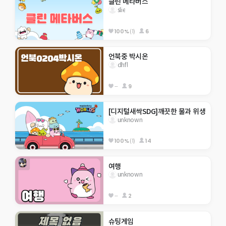
클린 메타버스
slie
100%
(1)
6
언북중 박시온
dhfl
--
9
[디지털새싹SDG]깨끗한 물과 위생
unknown
100%
(1)
14
여행
unknown
--
2
슈팅게임