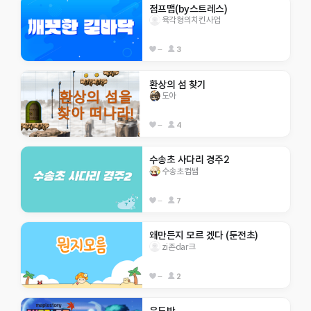
점프맵(by스트레스)
육각형의치킨사업
--
3
환상의 섬 찾기
도아
--
4
수송초 사다리 경주2
수송초컴쌤
--
7
왜만든지 모르 겠다 (둔전초)
zi존dar크
--
2