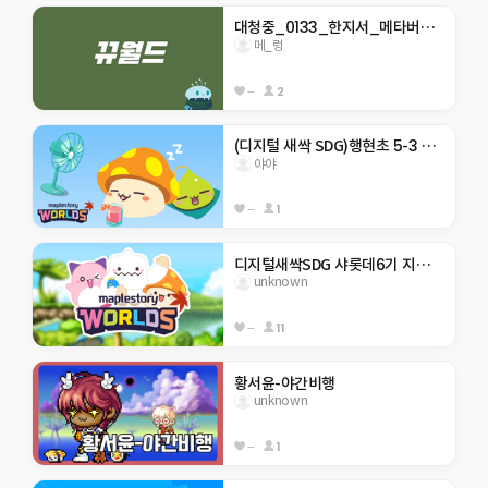
대청중_0133_한지서_메타버스 점프맵
메_렁
--
2
(디지털 새싹 SDG)행현초 5-3 야야 -생태계 보호-
야야
--
1
디지털새싹SDG 샤롯데6기 지구 구하기
unknown
--
11
황서윤-야간비행
unknown
--
1