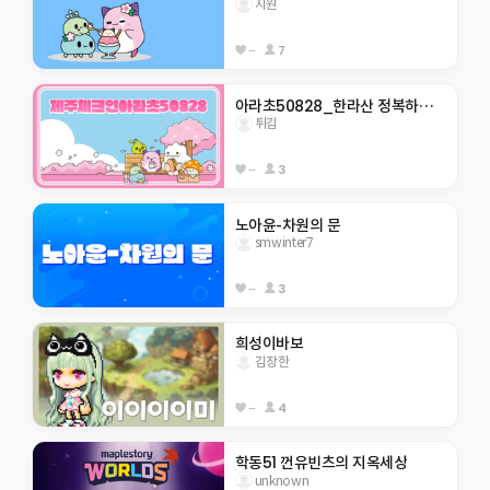
지원
--
7
아라초50828_한라산 정복하자                    
튀김
--
3
노아윤-차원의 문
smwinter7
--
3
희성이바보
김장한
--
4
학동51 껀유빈츠의 지옥세상
unknown