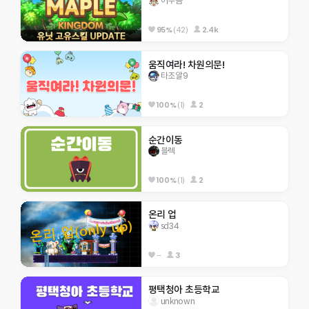
어푸곰
95%
(42)
2.4k
움직여라! 차원의문!
타조알9
100%
(1)
2
순간이동
블렉
100%
(1)
2
온리 업
sd34
--
3
평택청아 초등학교
unknown