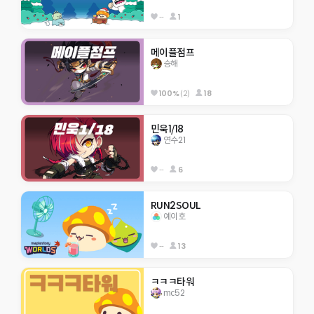
--
1
메이플점프
승해
100%
(2)
18
민욱1/18
연수21
--
6
RUN2SOUL
예이호
--
13
ㅋㅋㅋ타워
mc52