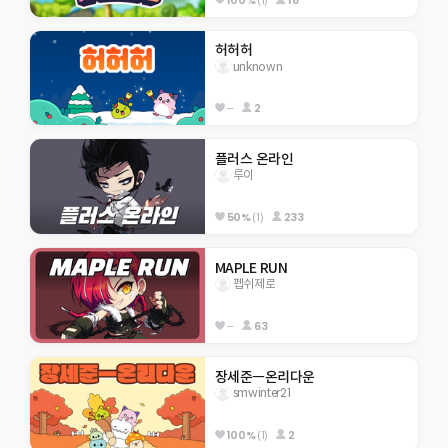
허허허
unknown
--
2
플러스 온라인
루이
50%
(1)
233
MAPLE RUN
펩쉬제로
--
63
장세준ㅡ온리다운
smwinter21
100%
(1)
2