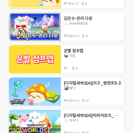
75%
(3)
5
김은수-온리 다운
smwinter29
100%
(1)
4
운빨 점프맵
이름
--
6
[디지털새싹SDG]지구_행현초5-2
NPC
100%
(1)
12
[디지털새싹SDG]빅히어로즈_제주한라대_310호_미래에서 온 점프맵
이무기
100%
(1)
18