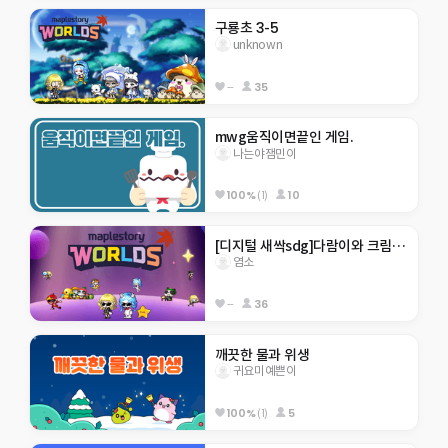
구룡초 3-5
unknown
--
35
mwg움직이면끝인 게임.
나는야잼민이
100%
(1)
10
[디지털 새싹sdg]다람이와 크림이월드
염소
--
36
깨끗한 물과 위생 
귀요미예쁜이
100%
(1)
5