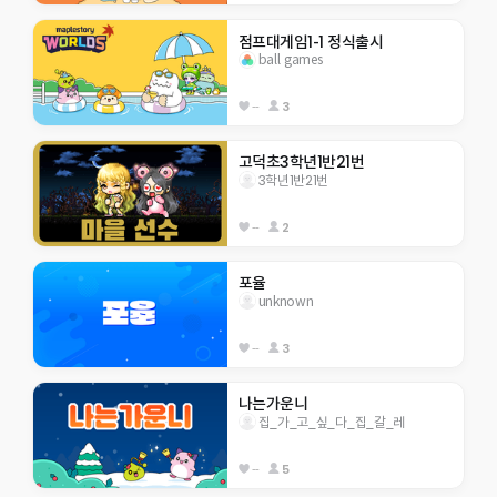
점프대게임1-1 정식출시
ball games
--
3
고덕초3학년1반21번
3학년1반21번
--
2
포율
unknown
--
3
나는가운니
집_가_고_싶_다_집_갈_레
--
5