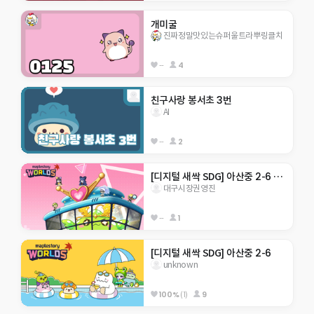
개미굴
진짜정말맛있는슈퍼울트라뿌링클치
--
4
친구사랑 봉서초 3번
AI
--
2
[디지털 새싹 SDG] 아산중 2-6 지구 구하기
대구시장권영진
--
1
[디지털 새싹 SDG] 아산중 2-6
unknown
100%
(1)
9