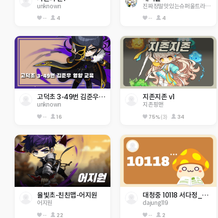
unknown
진짜정말맛있는슈퍼울트라뿌링클치
--
4
--
4
고덕초 3-49번 김준우 영양 교육
지존지존 v1
unknown
지존핑맨
--
16
75%
(3)
34
율빛초-친친맵-어지원
대청중 10118 서다정_와다다다닥 모험!
어지원
dajung119
--
22
--
2