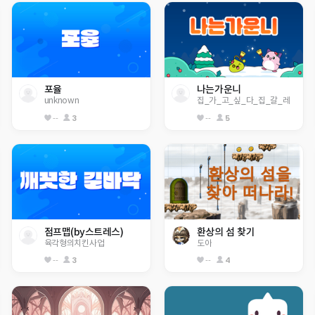
포율
나는가운니
unknown
집_가_고_싶_다_집_갈_레
--
3
--
5
점프맵(by스트레스)
환상의 섬 찾기
육각형의치킨사업
도아
--
3
--
4