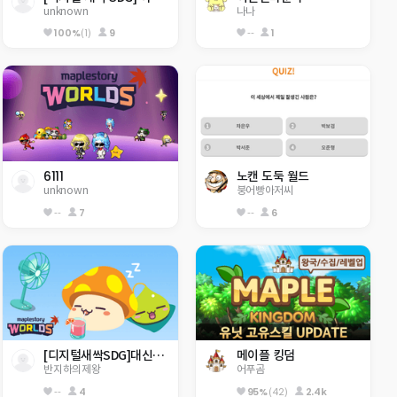
unknown
나나
100%
(1)
9
--
1
6111
노캔 도둑 월드
unknown
붕어빵아저씨
--
7
--
6
[디지털새싹SDG]대신중오반 STG
메이플 킹덤
반지하의제왕
어푸곰
--
4
95%
(42)
2.4k