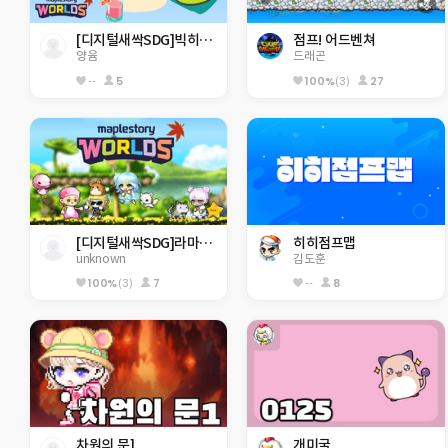
[디지털새싹SDG]빅히어로즈 동홍초 미래
점프! 어드벤쳐
양윰
드래곤
--
5
100%
(3)
27
[디지털새싹SDG]라마다초등3기
히히점프맵
unknown
김도훈
100%
(3)
7
--
8
차원의 문1
개미굴