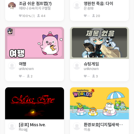
조금 쉬운 점프맵(?)
영원한 죽음: 다이
에워니슈슉이지구젤릴
은송18
100%
(1)
44
--
20
여행
슈팅게임
unknown
unknown
--
2
--
3
[공포] Miss Ive.
환경보호[디지털새싹동홍52]
Rosig
이숨