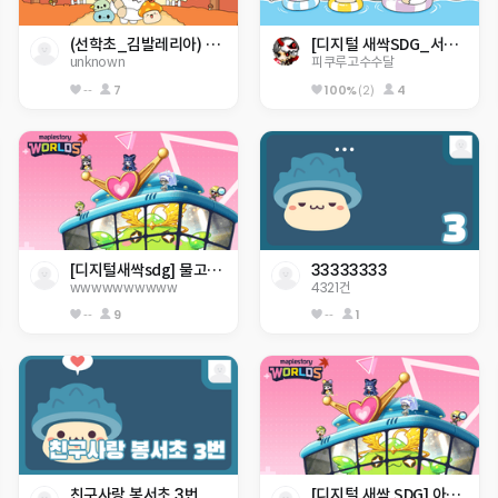
(선학초_김발레리아) 재밌는 세계 여행 체험
[디지털 새싹SDG_서귀포 초등 4기]히든 서귀포 아무도 못깨는 점프맵
unknown
피쿠루고수수달
--
7
100%
(2)
4
[디지털새싹sdg] 물고기를 지켜주새오 ㅎㅎ
33333333
wwwwwwwwww
4321건
--
9
--
1
친구사랑 봉서초 3번
[디지털 새싹 SDG] 아산중 2-6 지구 구하기