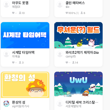
아무도 못깸
클린 메타버스
체험01
slie
--
10
100%
(1)
6
시계탑 타임어택
와석초2학기 제작자:Dia
이예솔
camp15
--
3
--
14
환상의 섬
디지털 새싹 크리스탈왕국 행복초 5-8 응애~~
vip어둠의기사
서윤재발닦개