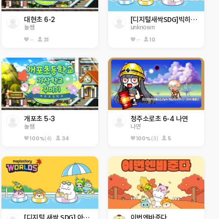
대현초 6-2
[디지털새싹SDG]빅히어로0217 한라대 재미있는 게임맵  . ..을 깰수있을거라 생각하나
놀쌤
unknown
--
31
--
10
개포초 5-3
청주소로초 6-4 나연
놀쌤
나연
100%
(4)
34
100%
(3)
5
[디지털 새싹 SDG] 아산중 2-6
이번엔바준다