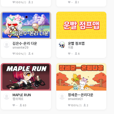
100%
(1)
2
--
1
김은수-온리 다운
운빨 점프맵
smwinter29
이름
100%
(1)
4
--
6
MAPLE RUN
장세준ㅡ온리다운
펩쉬제로
smwinter21
--
63
100%
(1)
2