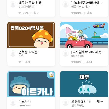
깨끗한 물과 위생 
1-9대신중 /한라산이 폭발했다!!
귀요미예쁜이
비둘기야밥먹자
100%
(1)
5
100%
(2)
6
언북중 박시온
[디지털새싹SDG]깨끗한 물과 위생
dhfl
unknown
--
9
100%
(1)
14
아르카나
오현중 2반 1팀      제주 정복
unknown
퀸카오우빈