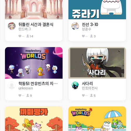
뒤틀린 시간과 결혼식
진선 3-10
린드버그
성준수
--
14
--
3
학동51 껀유빈츠의 지옥세상
사다리
unknown
민트의전사
--
9
--
5