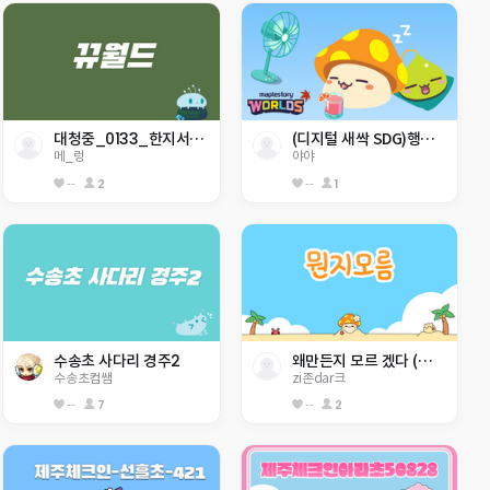
대청중_0133_한지서_메타버스 점프맵
(디지털 새싹 SDG)행현초 5-3 야야 -생태계 보호-
메_렁
야야
--
2
--
1
수송초 사다리 경주2
왜만든지 모르 겠다 (둔전초)
수송초컴쌤
zi존dar크
--
7
--
2