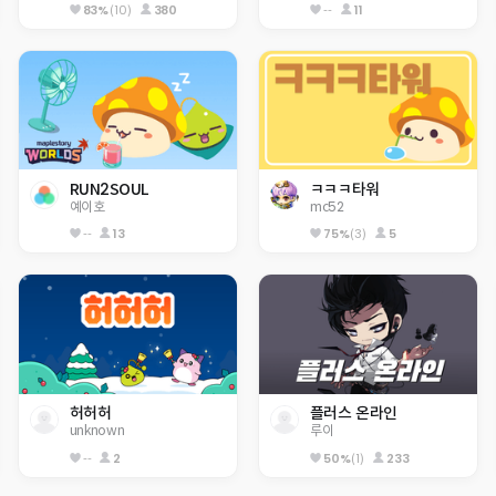
83%
(10)
380
--
11
RUN2SOUL
ㅋㅋㅋ타워
예이호
mc52
--
13
75%
(3)
5
허허허
플러스 온라인
unknown
루이
--
2
50%
(1)
233