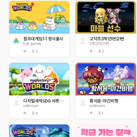
점프대게임1-1 정식출시
고덕초3학년1반21번
ball games
3학년1반21번
--
3
--
2
디지털새싹SDG 샤롯데6기 지구 구하기
황서윤-야간비행
unknown
unknown
--
11
--
1