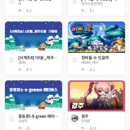
AI
대구시장권영진
--
2
--
1
[사계초6] 1모둠_제주도를  구해줘
킹바들 수 잇음여
dlcks
xllalee_hhe
--
3
--
2
중동중1-9 green 매타버스
경주
소농민
전재윤
--
1
--
14