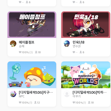
--
6
--
6
메이플점프
민욱1/18
승해
연수21
100%
(2)
18
--
6
[디지털새싹SDG]지구_행현초5-2
[디지털새싹SDG]빅히어로즈_제주한라대_310호_미래에서 온 점프맵
NPC
이무기
100%
(1)
12
100%
(1)
18