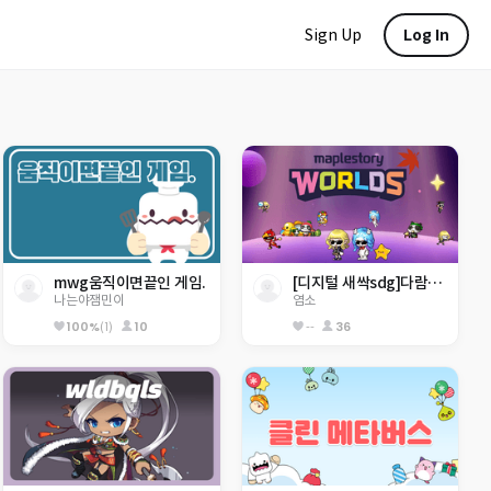
Sign Up
Log In
mwg움직이면끝인 게임.
[디지털 새싹sdg]다람이와 크림이월드
나는야잼민이
염소
100%
(1)
10
--
36