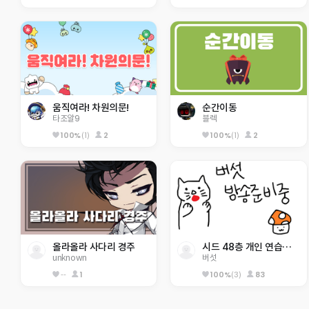
움직여라! 차원의문!
순간이동
타조알9
블렉
100%
(1)
2
100%
(1)
2
올라올라 사다리 경주
시드 48층 개인 연습용 2,3층 텔포O
unknown
버섯
--
1
100%
(3)
83