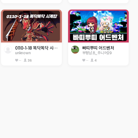
0110-1-18 똑닥똑닥 시계탑
빠띠뿌띠 어드벤처
unknown
부평남초_주니어29
--
36
--
4