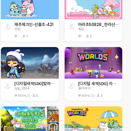
제주체크인-선흘초-421
아라초50828_한라산 정복하자                    
지원
튀김
--
7
--
3
[디지털새싹SDG]빛여울초등학교 sysj_1004
[디지털 새싹SDG] 지구 구하기
sysj_1004
올리비아
100%
(1)
5
100%
(3)
3