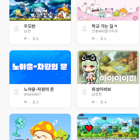
우도반 
학교 가는 길ㅋ
닝겐
인봉441딸기우유
--
8
--
2
노아윤-차원의 문
희성이바보
smwinter7
김장한
--
3
--
4