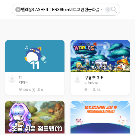
11
구룡초 3-5
이하준
unknown
100%
(1)
6
--
35