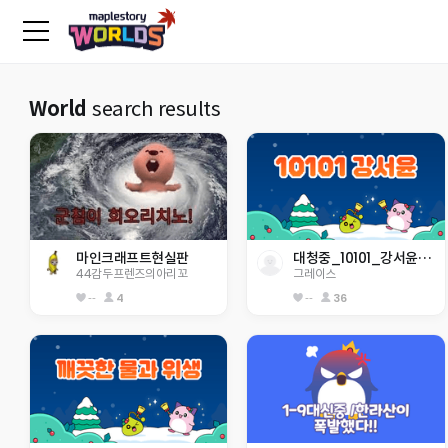
World
search results
마인크래프트현실판
대청중_10101_강서윤_Grace
44감두프렌즈의아리꼬
그레이스
--
4
--
36