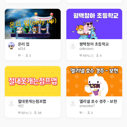
온리 업
평택청아 초등학교
sd34
unknown
--
3
66%
(2)
4
절대못개는점프맵
엘리넬 호수 경주 - 보현
태건
smwinter7
50%
(1)
38
--
3