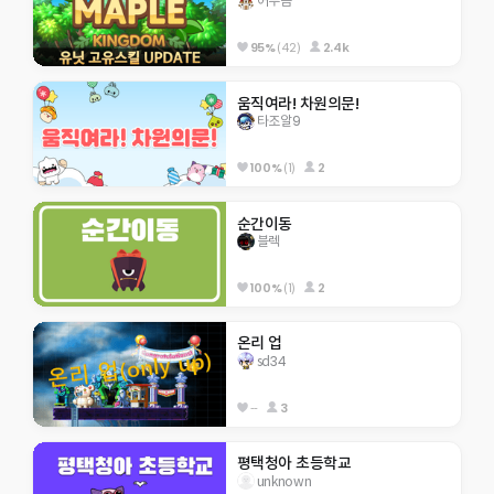
어푸곰
95%
(42)
2.4k
움직여라! 차원의문!
타조알9
100%
(1)
2
순간이동
블렉
100%
(1)
2
온리 업
sd34
--
3
평택청아 초등학교
unknown