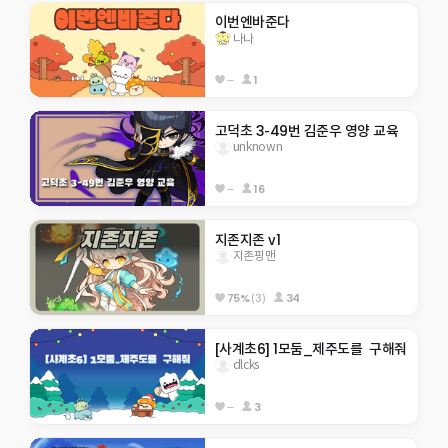
이번엔바준다
나나
--
1
고덕초 3-49번 김준우 영양 교육
unknown
--
16
지존지존 v1
지존핑맨
75%
(3)
34
[사계초6] 1모둠_제주도를  구해줘
dlcks
--
3