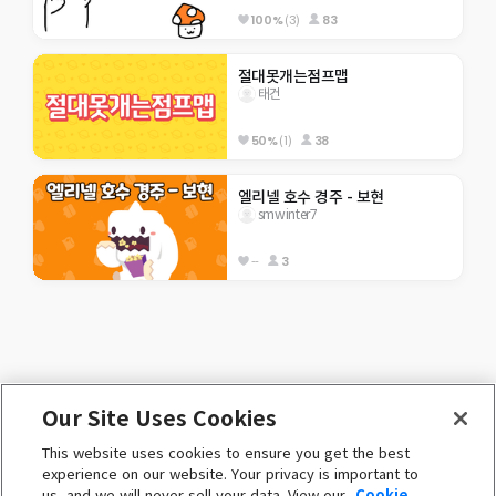
100%
(3)
83
절대못개는점프맵
태건
50%
(1)
38
엘리넬 호수 경주 - 보현
smwinter7
--
3
Our Site Uses Cookies
ENGLISH (English)
This website uses cookies to ensure you get the best
 ⓒ Nexon Korea Corp. & Toben Studio Inc. 

experience on our website. Your privacy is important to
All Rights Reserved. 
us, and we will never sell your data. View our
Cookie