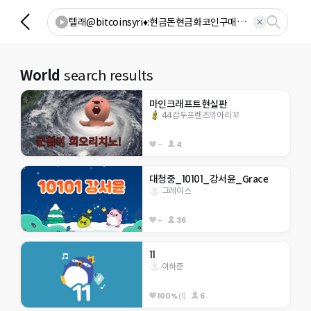
World
search results
마인크래프트현실판
44감두프렌즈의아리꼬
--
4
대청중_10101_강서윤_Grace
그레이스
--
36
11
이하준
100%
(1)
6