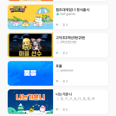
점프대게임1-1 정식출시
ball games
--
3
고덕초3학년1반21번
3학년1반21번
--
2
포율
unknown
--
3
나는가운니
집_가_고_싶_다_집_갈_레
--
5