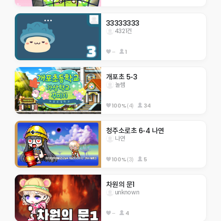
33333333
4321건
--
1
개포초 5-3
놀쌤
100%
(4)
34
청주소로초 6-4 나연
나연
100%
(3)
5
차원의 문1
unknown
--
4