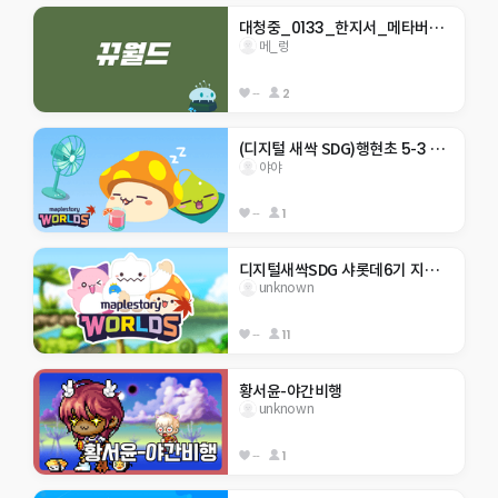
대청중_0133_한지서_메타버스 점프맵
메_렁
--
2
(디지털 새싹 SDG)행현초 5-3 야야 -생태계 보호-
야야
--
1
디지털새싹SDG 샤롯데6기 지구 구하기
unknown
--
11
황서윤-야간비행
unknown
--
1