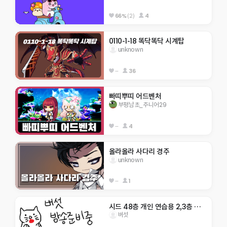
66%
(2)
4
0110-1-18 똑닥똑닥 시계탑
unknown
--
36
빠띠뿌띠 어드벤처
부평남초_주니어29
--
4
올라올라 사다리 경주
unknown
--
1
시드 48층 개인 연습용 2,3층 텔포O
버섯