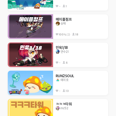
--
1
메이플점프
승해
100%
(2)
18
민욱1/18
연수21
--
6
RUN2SOUL
예이호
--
13
ㅋㅋㅋ타워
mc52