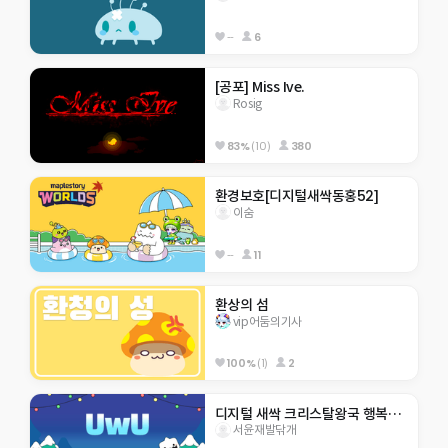
--
6
[공포] Miss Ive.
Rosig
83%
(10)
380
환경보호[디지털새싹동홍52]
이숨
--
11
환상의 섬
vip어둠의기사
100%
(1)
2
디지털 새싹 크리스탈왕국 행복초 5-8 응애~~
서윤재발닦개