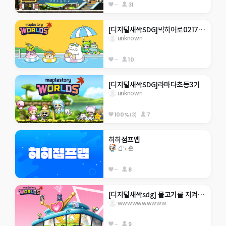
--
31
[디지털새싹SDG]빅히어로0217 한라대 재미있는 게임맵  . ..을 깰수있을거라 생각하나
unknown
--
10
[디지털새싹SDG]라마다초등3기
unknown
100%
(3)
7
히히점프맵
김도훈
--
8
[디지털새싹sdg] 물고기를 지켜주새오 ㅎㅎ
wwwwwwwwww
--
9