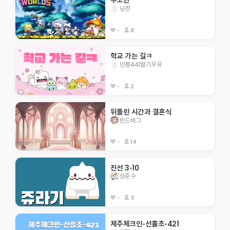
우도반 
닝겐
--
8
학교 가는 길ㅋ
인봉441딸기우유
--
2
뒤틀린 시간과 결혼식
린드버그
--
14
진선 3-10
성준수
--
3
제주체크인-선흘초-421