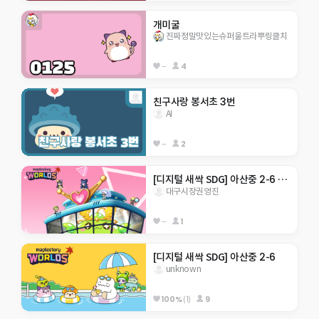
개미굴
진짜정말맛있는슈퍼울트라뿌링클치
--
4
친구사랑 봉서초 3번
AI
--
2
[디지털 새싹 SDG] 아산중 2-6 지구 구하기
대구시장권영진
--
1
[디지털 새싹 SDG] 아산중 2-6
unknown
100%
(1)
9