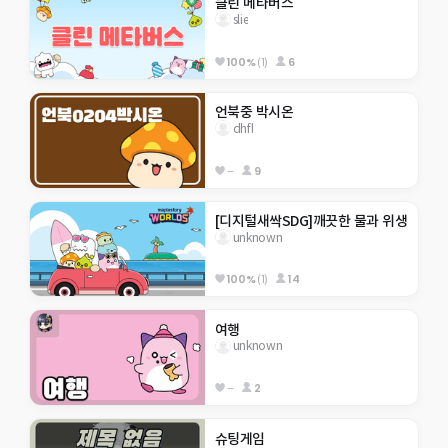
클린 메타버스
slie
100%
(1)
6
언북중 박시온
dhfl
--
9
[디지털새싹SDG]깨끗한 물과 위생
unknown
100%
(1)
14
여행
unknown
--
2
슈팅게임