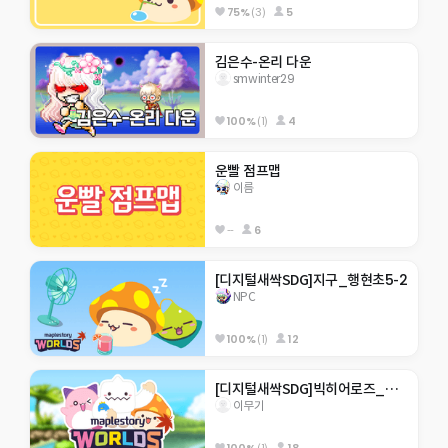
75%
(3)
5
김은수-온리 다운
smwinter29
100%
(1)
4
운빨 점프맵
이름
--
6
[디지털새싹SDG]지구_행현초5-2
NPC
100%
(1)
12
[디지털새싹SDG]빅히어로즈_제주한라대_310호_미래에서 온 점프맵
이무기
100%
(1)
18