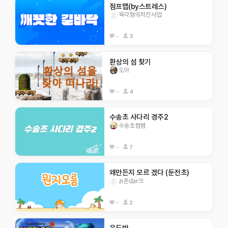
점프맵(by스트레스)
육각형의치킨사업
--
3
환상의 섬 찾기
도아
--
4
수송초 사다리 경주2
수송초컴쌤
--
7
왜만든지 모르 겠다 (둔전초)
zi존dar크
--
2