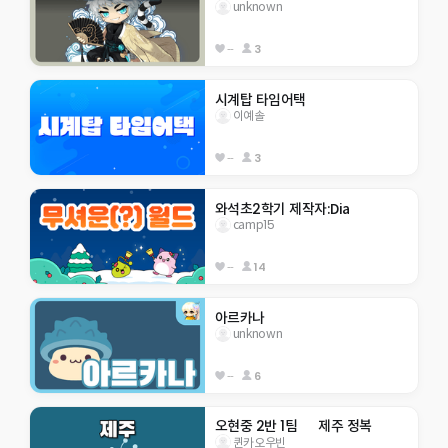
unknown
--
3
시계탑 타임어택
이예솔
--
3
와석초2학기 제작자:Dia
camp15
--
14
아르카나
unknown
--
6
오현중 2반 1팀      제주 정복
퀸카오우빈