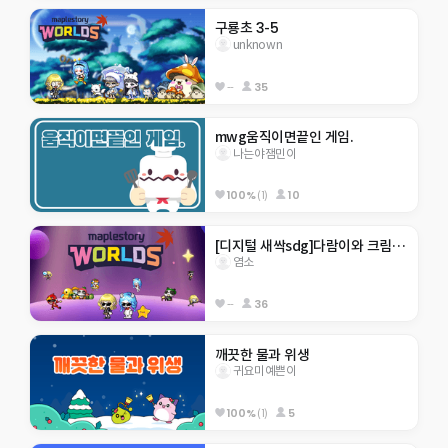
구룡초 3-5
unknown
--
35
mwg움직이면끝인 게임.
나는야잼민이
100%
(1)
10
[디지털 새싹sdg]다람이와 크림이월드
염소
--
36
깨끗한 물과 위생 
귀요미예쁜이
100%
(1)
5