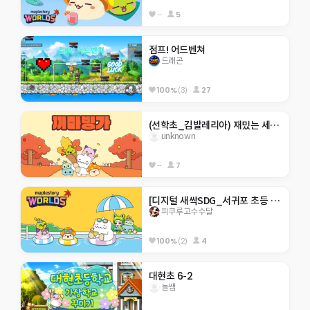
--
5
점프! 어드벤쳐
드래곤
100%
(3)
27
(선학초_김발레리아) 재밌는 세계 여행 체험
unknown
--
7
[디지털 새싹SDG_서귀포 초등 4기]히든 서귀포 아무도 못깨는 점프맵
피쿠루고수수달
100%
(2)
4
대현초 6-2
놀쌤