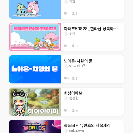
지원
--
7
아라초50828_한라산 정복하자                    
튀김
--
3
노아윤-차원의 문
smwinter7
--
3
희성이바보
김장한
--
4
학동51 껀유빈츠의 지옥세상
unknown