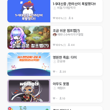
1-9대신중 /한라산이 폭발했다!!
비둘기야밥먹자
100%
(2)
6
조금 쉬운 점프맵(?)
에워니슈슉이지구젤릴
100%
(1)
44
영원한 죽음: 다이
은송18
--
20
아무도 못깸
체험01
--
10