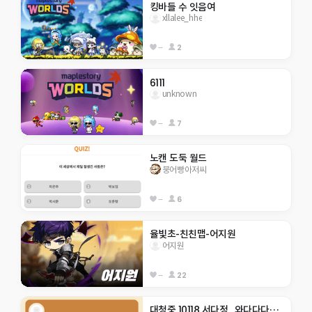
킹바들 수 잇음여
xllalee_hhe
--
2
6111
unknown
--
7
노캔 도둑 월드
붕어빵아저씨
--
6
율빛초-친친맵-어지원
어지원
--
22
대청중 10118 서다정_와다다다닥 모험!