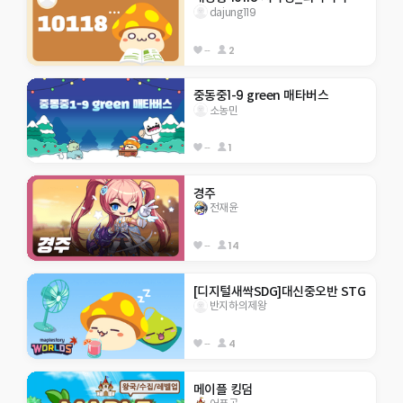
dajung119
--
2
중동중1-9 green 매타버스
소농민
--
1
경주
전재윤
--
14
[디지털새싹SDG]대신중오반 STG
반지하의제왕
--
4
메이플 킹덤