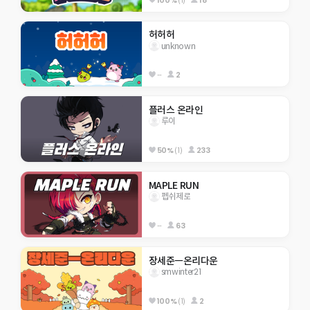
허허허
unknown
--
2
플러스 온라인
루이
50%
(1)
233
MAPLE RUN
펩쉬제로
--
63
장세준ㅡ온리다운
smwinter21
100%
(1)
2