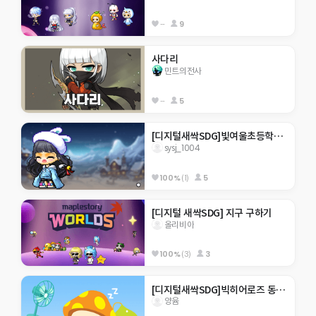
--
9
사다리
민트의전사
--
5
[디지털새싹SDG]빛여울초등학교 sysj_1004
sysj_1004
100%
(1)
5
[디지털 새싹SDG] 지구 구하기
올리비아
100%
(3)
3
[디지털새싹SDG]빅히어로즈 동홍초 미래
양윰