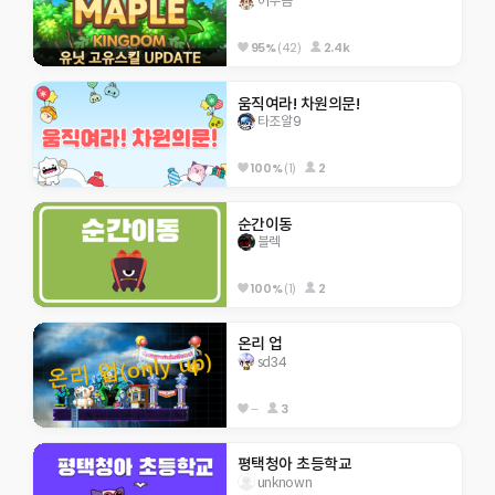
어푸곰
95%
(42)
2.4k
움직여라! 차원의문!
타조알9
100%
(1)
2
순간이동
블렉
100%
(1)
2
온리 업
sd34
--
3
평택청아 초등학교
unknown