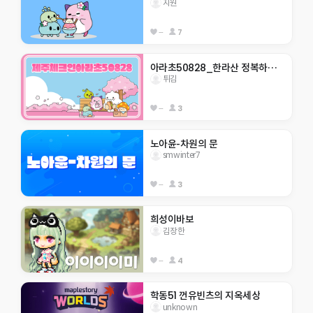
지원
--
7
아라초50828_한라산 정복하자                    
튀김
--
3
노아윤-차원의 문
smwinter7
--
3
희성이바보
김장한
--
4
학동51 껀유빈츠의 지옥세상
unknown