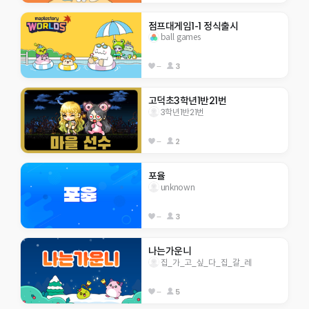
점프대게임1-1 정식출시
ball games
--
3
고덕초3학년1반21번
3학년1반21번
--
2
포율
unknown
--
3
나는가운니
집_가_고_싶_다_집_갈_레
--
5