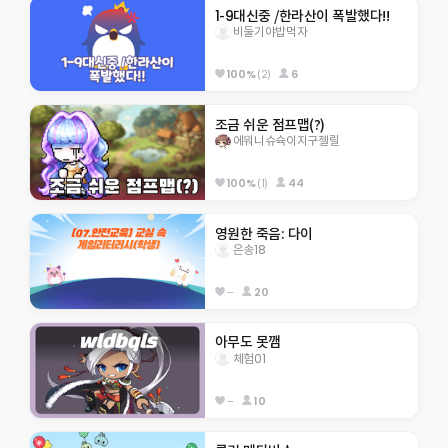
1-9대신중 /한라산이 폭발했다!!
비둘기야밥먹자
100%
(2)
6
조금 쉬운 점프맵(?)
에워니슈슉이지구젤릴
100%
(1)
44
영원한 죽음: 다이
은송18
--
20
아무도 못깸
체험01
--
10