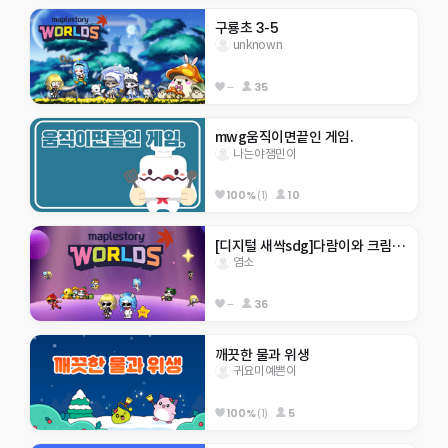
구룡초 3-5
unknown
--
35
mwg움직이면끝인 게임.
나는야잼민이
100%
(1)
10
[디지털 새싹sdg]다람이와 크림이월드
염소
--
36
깨끗한 물과 위생 
귀요미예쁜이
100%
(1)
5