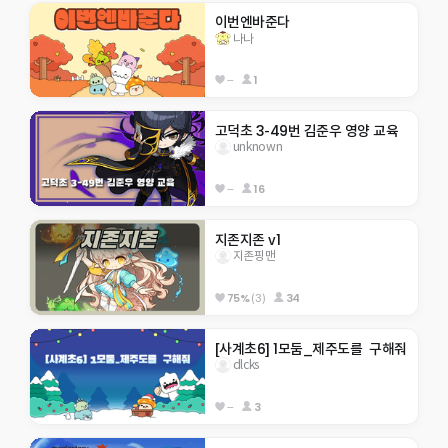
이번엔바준다
나나
--
1
고덕초 3-49번 김준우 영양 교육
unknown
--
16
지존지존 v1
지존핑맨
75%
(3)
34
[사계초6] 1모둠_제주도를  구해줘
dlcks
--
3