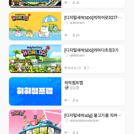
--
31
[디지털새싹SDG]빅히어로0217 한라대 재미있는 게임맵  . ..을 깰수있을거라 생각하나
unknown
--
10
[디지털새싹SDG]라마다초등3기
unknown
100%
(3)
7
히히점프맵
김도훈
--
8
[디지털새싹sdg] 물고기를 지켜주새오 ㅎㅎ
wwwwwwwwww
--
9