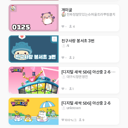
개미굴
진짜정말맛있는슈퍼울트라뿌링클치
--
4
친구사랑 봉서초 3번
AI
--
2
[디지털 새싹 SDG] 아산중 2-6 지구 구하기
대구시장권영진
--
1
[디지털 새싹 SDG] 아산중 2-6
unknown
100%
(1)
9