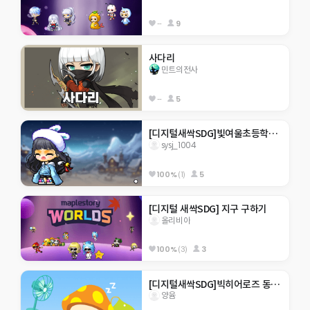
--
9
사다리
민트의전사
--
5
[디지털새싹SDG]빛여울초등학교 sysj_1004
sysj_1004
100%
(1)
5
[디지털 새싹SDG] 지구 구하기
올리비아
100%
(3)
3
[디지털새싹SDG]빅히어로즈 동홍초 미래
양윰