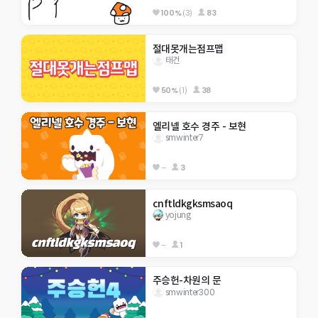
100%
(3)
83
절대못개는점프맵
태건
50%
(1)
38
엘리넬 호수 경주 - 보현
smwinter7
--
3
cnftldkgksmsaoq
yojung
--
1
주승헌-차원의 문
smwinter300