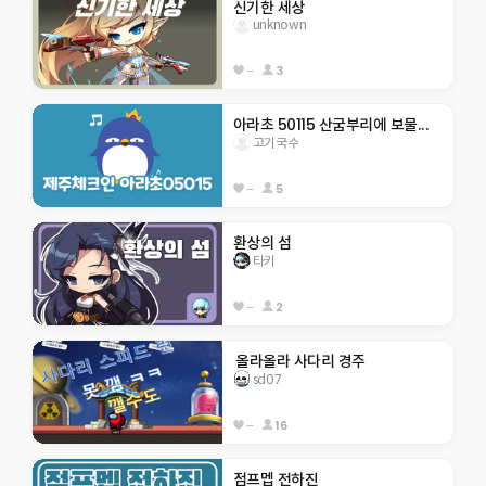
신기한 세상
unknown
--
3
아라초 50115 산굼부리에 보물...
고기국수
--
5
환상의 섬
타키
--
2
 올라올라 사다리 경주
sd07
--
16
점프멥 전하진