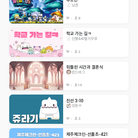
우도반 
닝겐
--
8
학교 가는 길ㅋ
인봉441딸기우유
--
2
뒤틀린 시간과 결혼식
린드버그
--
14
진선 3-10
성준수
--
3
제주체크인-선흘초-421