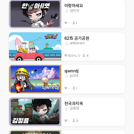
아령하세요
잉아잇
--
1
6215 공기공원
unknown
100%
(1)
4
sjwnrdj
pc04
--
1
천국과지옥
김웅장
--
3