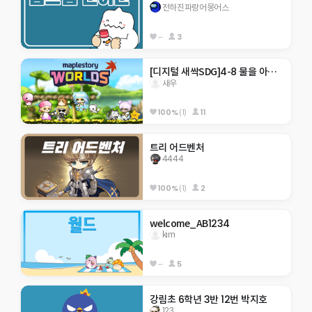
전하진파랑어몽어스
--
3
[디지털 새싹SDG]4-8 물을 아끼는 3가지 방법
새우
100%
(1)
11
트리 어드벤처
4444
100%
(1)
2
welcome_AB1234
kim
--
5
강림초 6학년 3반 12번 박지호
123