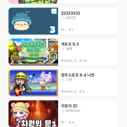
33333333
4321건
--
1
개포초 5-3
놀쌤
100%
(4)
34
청주소로초 6-4 나연
나연
100%
(3)
5
차원의 문1
unknown
--
4