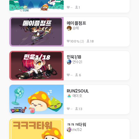
--
1
메이플점프
승해
100%
(2)
18
민욱1/18
연수21
--
6
RUN2SOUL
예이호
--
13
ㅋㅋㅋ타워
mc52