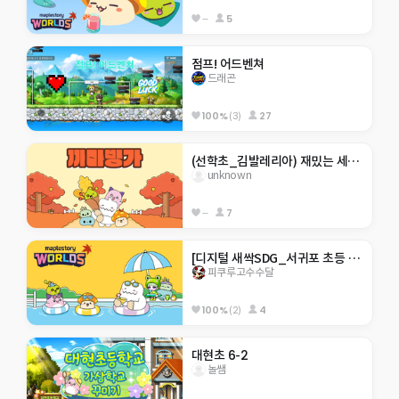
--
5
점프! 어드벤쳐
드래곤
100%
(3)
27
(선학초_김발레리아) 재밌는 세계 여행 체험
unknown
--
7
[디지털 새싹SDG_서귀포 초등 4기]히든 서귀포 아무도 못깨는 점프맵
피쿠루고수수달
100%
(2)
4
대현초 6-2
놀쌤