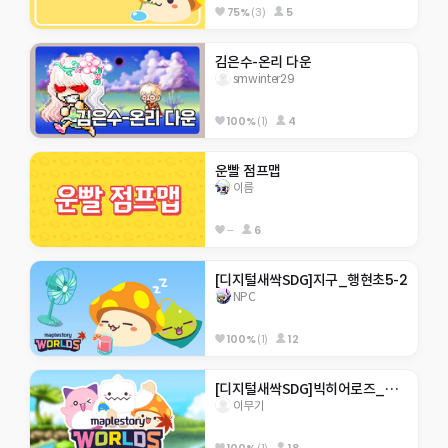
75%
(3)
5
김은수-온리 다운
smwinter29
100%
(1)
4
운빨 점프맵
이름
--
6
[디지털새싹SDG]지구_행현초5-2
NPC
100%
(1)
12
[디지털새싹SDG]빅히어로즈_제주한라대_310호_미래에서 온 점프맵
이무기
100%
(1)
18