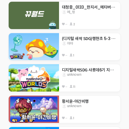
대청중_0133_한지서_메타버스 점프맵
메_렁
--
2
(디지털 새싹 SDG)행현초 5-3 야야 -생태계 보호-
야야
--
1
디지털새싹SDG 샤롯데6기 지구 구하기
unknown
--
11
황서윤-야간비행
unknown
--
1