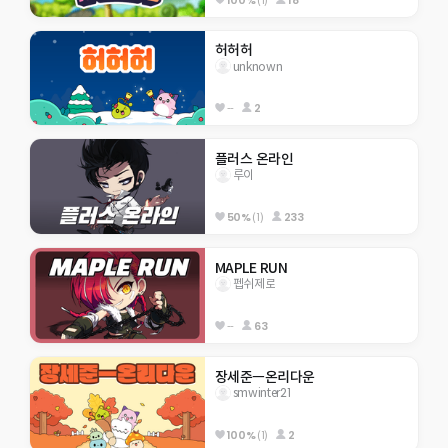
허허허
unknown
--
2
플러스 온라인
루이
50%
(1)
233
MAPLE RUN
펩쉬제로
--
63
장세준ㅡ온리다운
smwinter21
100%
(1)
2