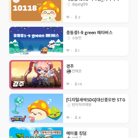
dajung119
--
2
중동중1-9 green 매타버스
소농민
--
1
경주
전재윤
--
14
[디지털새싹SDG]대신중오반 STG
반지하의제왕
--
4
메이플 킹덤