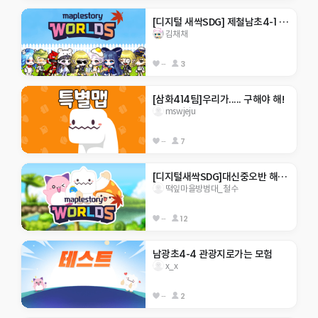
[디지털 새싹SDG] 제철남초4-1 김채채 
김채채
--
3
[삼화414팀]우리가..... 구해야 해!
mswjeju
--
7
[디지털새싹SDG]대신중오반 해양생태계보호
떡잎마을방범대_철수
--
12
남광초4-4 관광지로가는 모험
x_x
--
2