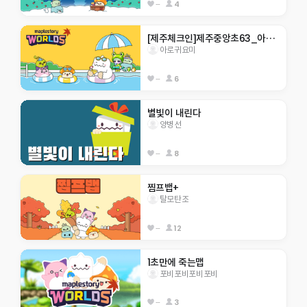
--
4
[제주체크인]제주중앙초63_아로귀요미
아로귀요미
--
6
별빛이 내린다 
양병선
--
8
찜프뱁+
탈모탄조
--
12
1초만에 죽는맵
포비포비포비포비
--
3