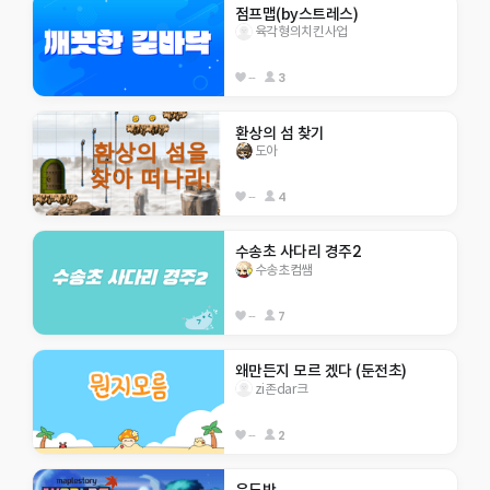
점프맵(by스트레스)
육각형의치킨사업
--
3
환상의 섬 찾기
도아
--
4
수송초 사다리 경주2
수송초컴쌤
--
7
왜만든지 모르 겠다 (둔전초)
zi존dar크
--
2