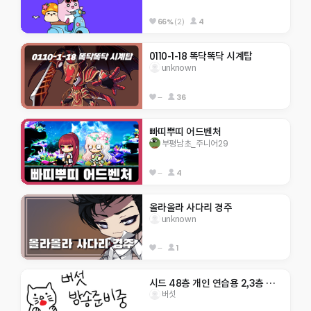
66%
(2)
4
0110-1-18 똑닥똑닥 시계탑
unknown
--
36
빠띠뿌띠 어드벤처
부평남초_주니어29
--
4
올라올라 사다리 경주
unknown
--
1
시드 48층 개인 연습용 2,3층 텔포O
버섯