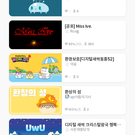
--
6
[공포] Miss Ive.
Rosig
83%
(10)
380
환경보호[디지털새싹동홍52]
이숨
--
11
환상의 섬
vip어둠의기사
100%
(1)
2
디지털 새싹 크리스탈왕국 행복초 5-8 응애~~
서윤재발닦개