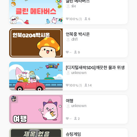
클린 메타버스
slie
100%
(1)
6
언북중 박시온
dhfl
--
9
[디지털새싹SDG]깨끗한 물과 위생
unknown
100%
(1)
14
여행
unknown
--
2
슈팅게임