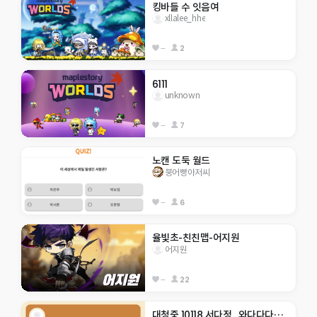
킹바들 수 잇음여
xllalee_hhe
--
2
6111
unknown
--
7
노캔 도둑 월드
붕어빵아저씨
--
6
율빛초-친친맵-어지원
어지원
--
22
대청중 10118 서다정_와다다다닥 모험!