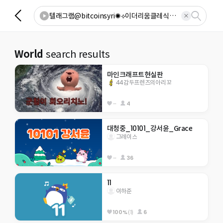
World
search results
마인크래프트현실판
44감두프렌즈의아리꼬
--
4
대청중_10101_강서윤_Grace
그레이스
--
36
11
이하준
100%
(1)
6