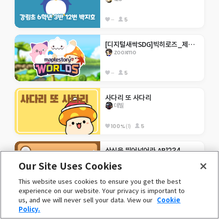
--
5
[디지털새싹SDG]빅히로즈_제주한라대_빈곤퇴치
zooxmo
--
5
사다리 또 사다리
데빌
100%
(1)
5
상식을 뛰어넘어라 AB1234
ministone
Our Site Uses Cookies
--
3
This website uses cookies to ensure you get the best
experience on our website. Your privacy is important to
us, and we will never sell your data. View our
Cookie
[디지털새싹SDG]우도10기-평등한 세상
Policy.
이민토