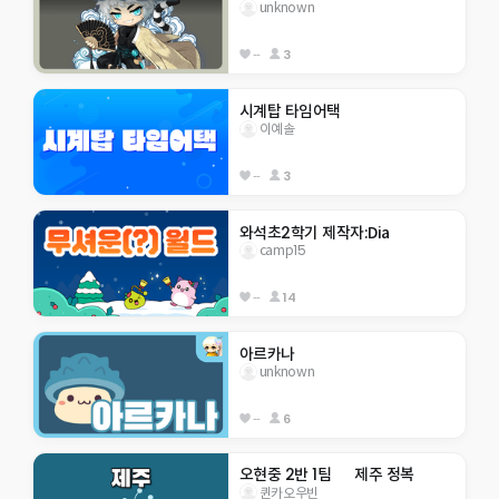
unknown
--
3
시계탑 타임어택
이예솔
--
3
와석초2학기 제작자:Dia
camp15
--
14
아르카나
unknown
--
6
오현중 2반 1팀      제주 정복
퀸카오우빈