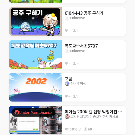
0104-1-13 공주 구하기
unknown
--
1
독도교**서초5707
unknown
--
--
포탈
신내초학생
--
1
메이플 200레벨 엔딩 빅뱅이전 스크립트
Under Maintenance
크앙판교일하는중코인하지마세요
100%
(3)
59